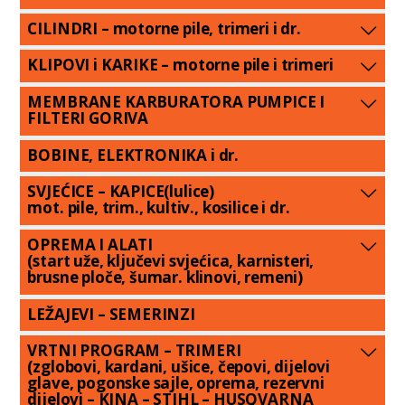
CILINDRI – motorne pile, trimeri i dr.
KLIPOVI i KARIKE – motorne pile i trimeri
MEMBRANE KARBURATORA PUMPICE I
FILTERI GORIVA
BOBINE, ELEKTRONIKA i dr.
SVJEĆICE – KAPICE(lulice)
mot. pile, trim., kultiv., kosilice i dr.
OPREMA I ALATI
(start uže, ključevi svjećica, karnisteri,
brusne ploče, šumar. klinovi, remeni)
LEŽAJEVI – SEMERINZI
VRTNI PROGRAM – TRIMERI
(zglobovi, kardani, ušice, čepovi, dijelovi
glave, pogonske sajle, oprema, rezervni
dijelovi – KINA – STIHL – HUSQVARNA