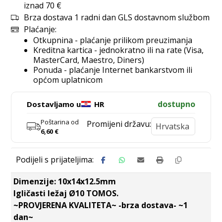
iznad 70 €
Brza dostava 1 radni dan GLS dostavnom službom
Plaćanje:
Otkupnina - plaćanje prilikom preuzimanja
Kreditna kartica - jednokratno ili na rate (Visa,
MasterCard, Maestro, Diners)
Ponuda - plaćanje Internet bankarstvom ili
općom uplatnicom
dostupno
Dostavljamo u
HR
Poštarina od
Promijeni državu:
6,60
€
Dimenzije: 10x14x12.5mm
Igličasti ležaj Ø10 TOMOS.
~PROVJERENA KVALITETA~ -brza dostava- ~1
dan~