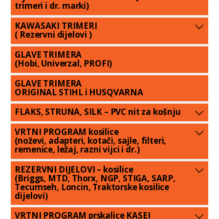
trimeri i dr. marki)
KAWASAKI TRIMERI
( Rezervni dijelovi )
GLAVE TRIMERA
(Hobi, Univerzal, PROFI)
GLAVE TRIMERA
ORIGINAL STIHL i HUSQVARNA
FLAKS, STRUNA, SILK – PVC nit za košnju
VRTNI PROGRAM kosilice
(noževi, adapteri, kotači, sajle, filteri,
remenice, ležaj, razni vijci i dr.)
REZERVNI DIJELOVI – kosilice
(Briggs, MTD, Thorx, NGP, STIGA, SARP,
Tecumseh, Loncin, Traktorske kosilice
dijelovi)
VRTNI PROGRAM prskalice KASEI