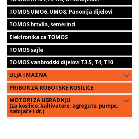
TOMOS UMO6, UMO8, Panonija dijelovi
TOMOS brtvila, semerinzi
Elektronika za TOMOS
TOMOS sajle
TOMOS vanbrodski dijelovi T3.5, T4, T10
ULJA I MAZIVA
PRIBOR ZA ROBOTSKE KOSILICE
MOTORI ZA UGRADNJU
(za kosilice, kultivatore, agregate, pumpe,
nabijače i dr.)