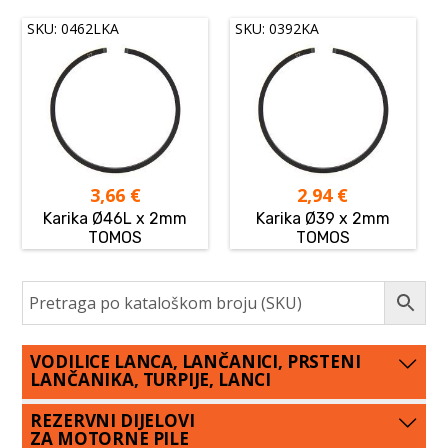
SKU: 0462LKA
SKU: 0392KA
3,66
€
2,94
€
Karika Ø46L x 2mm
Karika Ø39 x 2mm
TOMOS
TOMOS
VODILICE LANCA, LANČANICI, PRSTENI
LANČANIKA, TURPIJE, LANCI
REZERVNI DIJELOVI
ZA MOTORNE PILE