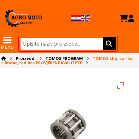
MENU
Proizvodi
TOMOS PROGRAM
TOMOS klip, karike,
cilindar, radilica PROVJERENE KVALITETE