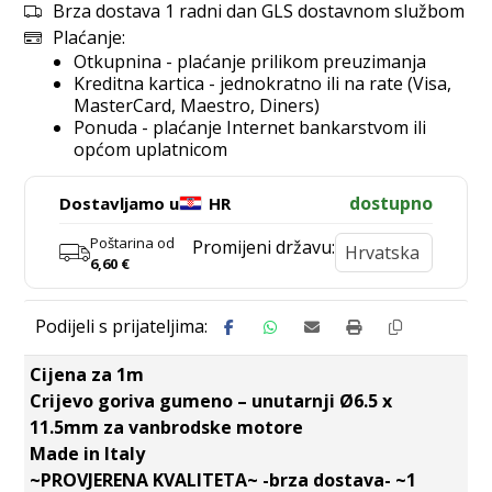
Brza dostava 1 radni dan GLS dostavnom službom
Plaćanje:
Otkupnina - plaćanje prilikom preuzimanja
Kreditna kartica - jednokratno ili na rate (Visa,
MasterCard, Maestro, Diners)
Ponuda - plaćanje Internet bankarstvom ili
općom uplatnicom
dostupno
Dostavljamo u
HR
Poštarina od
Promijeni državu:
6,60
€
Cijena za 1m
Crijevo goriva gumeno – unutarnji Ø6.5 x
11.5mm za vanbrodske motore
Made in Italy
~PROVJERENA KVALITETA~ -brza dostava- ~1