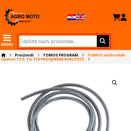
MENU
Proizvodi
TOMOS PROGRAM
TOMOS vanbrodski
dijelovi T3.5, T4, T10 PROVJERENE KVALITETE