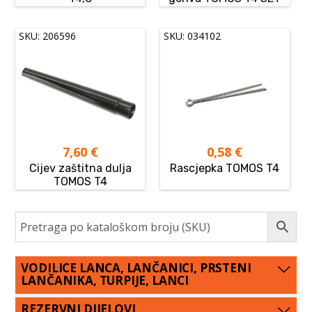
SKU: 206596
SKU: 034102
7,60
€
0,58
€
Cijev zaštitna dulja
Rascjepka TOMOS T4
TOMOS T4
VODILICE LANCA, LANČANICI, PRSTENI
LANČANIKA, TURPIJE, LANCI
REZERVNI DIJELOVI