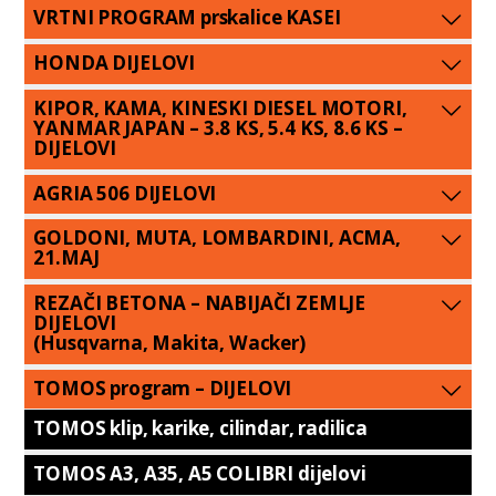
VRTNI PROGRAM prskalice KASEI
HONDA DIJELOVI
KIPOR, KAMA, KINESKI DIESEL MOTORI,
YANMAR JAPAN – 3.8 KS, 5.4 KS, 8.6 KS –
DIJELOVI
AGRIA 506 DIJELOVI
GOLDONI, MUTA, LOMBARDINI, ACMA,
21.MAJ
REZAČI BETONA – NABIJAČI ZEMLJE
DIJELOVI
(Husqvarna, Makita, Wacker)
TOMOS program – DIJELOVI
TOMOS klip, karike, cilindar, radilica
TOMOS A3, A35, A5 COLIBRI dijelovi