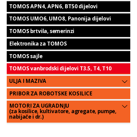
TOMOS APN4, APN6, BT50 dijelovi
TOMOS UMO6, UMO8, Panonija dijelovi
TOMOS brtvila, semerinzi
Elektronika za TOMOS
TOMOS sajle
TOMOS vanbrodski dijelovi T3.5, T4, T10
ULJA I MAZIVA
PRIBOR ZA ROBOTSKE KOSILICE
MOTORI ZA UGRADNJU
(za kosilice, kultivatore, agregate, pumpe,
nabijače i dr.)