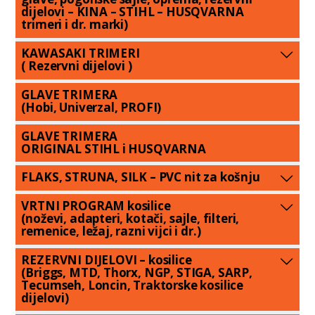
dijelovi – KINA – STIHL – HUSQVARNA
trimeri i dr. marki)
KAWASAKI TRIMERI
( Rezervni dijelovi )
GLAVE TRIMERA
(Hobi, Univerzal, PROFI)
GLAVE TRIMERA
ORIGINAL STIHL i HUSQVARNA
FLAKS, STRUNA, SILK – PVC nit za košnju
VRTNI PROGRAM kosilice
(noževi, adapteri, kotači, sajle, filteri,
remenice, ležaj, razni vijci i dr.)
REZERVNI DIJELOVI – kosilice
(Briggs, MTD, Thorx, NGP, STIGA, SARP,
Tecumseh, Loncin, Traktorske kosilice
dijelovi)