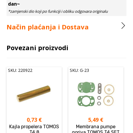
dan~
Način plaćanja i Dostava
Povezani proizvodi
SKU: 220922
SKU: G-23
0,73
€
5,49
€
Kajla propelera TOMOS
Membrana pumpe
T4,8
goriva TOMOS T4 SET