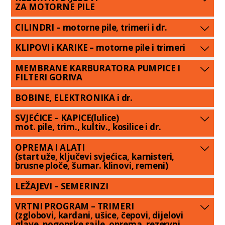
ZA MOTORNE PILE
CILINDRI – motorne pile, trimeri i dr.
KLIPOVI i KARIKE – motorne pile i trimeri
MEMBRANE KARBURATORA PUMPICE I
FILTERI GORIVA
BOBINE, ELEKTRONIKA i dr.
SVJEĆICE – KAPICE(lulice)
mot. pile, trim., kultiv., kosilice i dr.
OPREMA I ALATI
(start uže, ključevi svjećica, karnisteri,
brusne ploče, šumar. klinovi, remeni)
LEŽAJEVI – SEMERINZI
VRTNI PROGRAM – TRIMERI
(zglobovi, kardani, ušice, čepovi, dijelovi
glave, pogonske sajle, oprema, rezervni