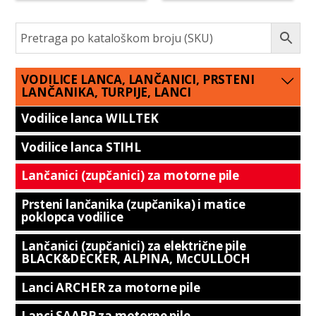
VODILICE LANCA, LANČANICI, PRSTENI
LANČANIKA, TURPIJE, LANCI
Vodilice lanca WILLTEK
Vodilice lanca STIHL
Lančanici (zupčanici) za motorne pile
Prsteni lančanika (zupčanika) i matice
poklopca vodilice
Lančanici (zupčanici) za električne pile
BLACK&DECKER, ALPINA, McCULLOCH
Lanci ARCHER za motorne pile
Lanci SAARP za motorne pile