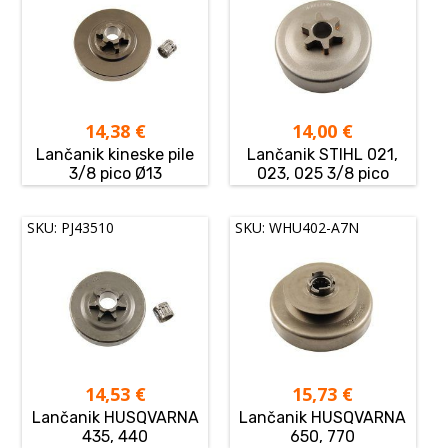
14,38
€
14,00
€
Lančanik kineske pile
Lančanik STIHL 021,
3/8 pico Ø13
023, 025 3/8 pico
SKU: PJ43510
SKU: WHU402-A7N
14,53
€
15,73
€
Lančanik HUSQVARNA
Lančanik HUSQVARNA
435, 440
650, 770