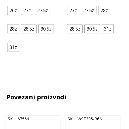
26z
27z
27.5z
27z
27.5z
28z
28z
28.5z
30.5z
28.5z
30.5z
31z
31z
Povezani proizvodi
SKU: 67566
SKU: WST305-R6N