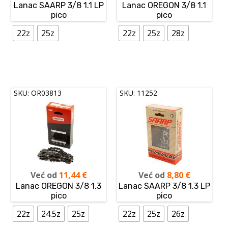
Lanac SAARP 3/8 1.1 LP
Lanac OREGON 3/8 1.1
pico
pico
22z
25z
22z
25z
28z
SKU: OR03813
SKU: 11252
Već od
11,44
€
Već od
8,80
€
Lanac OREGON 3/8 1.3
Lanac SAARP 3/8 1.3 LP
pico
pico
22z
24.5z
25z
22z
25z
26z