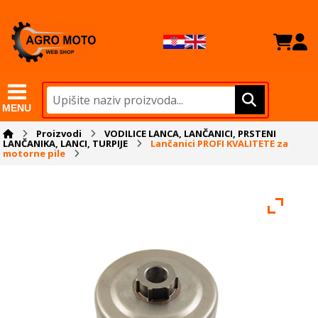
MENU
Proizvodi
VODILICE LANCA, LANČANICI, PRSTENI
LANČANIKA, LANCI, TURPIJE
Lančanici PROFI KVALITETE za
motorne pile