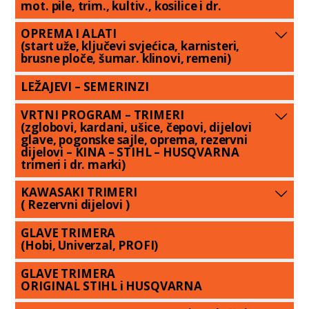
mot. pile, trim., kultiv., kosilice i dr.
OPREMA I ALATI
(start uže, ključevi svjećica, karnisteri,
brusne ploče, šumar. klinovi, remeni)
LEŽAJEVI – SEMERINZI
VRTNI PROGRAM – TRIMERI
(zglobovi, kardani, ušice, čepovi, dijelovi
glave, pogonske sajle, oprema, rezervni
dijelovi – KINA – STIHL – HUSQVARNA
trimeri i dr. marki)
KAWASAKI TRIMERI
( Rezervni dijelovi )
GLAVE TRIMERA
(Hobi, Univerzal, PROFI)
GLAVE TRIMERA
ORIGINAL STIHL i HUSQVARNA