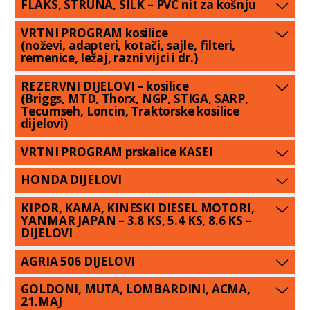
FLAKS, STRUNA, SILK – PVC nit za košnju
VRTNI PROGRAM kosilice
(noževi, adapteri, kotači, sajle, filteri,
remenice, ležaj, razni vijci i dr.)
REZERVNI DIJELOVI – kosilice
(Briggs, MTD, Thorx, NGP, STIGA, SARP,
Tecumseh, Loncin, Traktorske kosilice
dijelovi)
VRTNI PROGRAM prskalice KASEI
HONDA DIJELOVI
KIPOR, KAMA, KINESKI DIESEL MOTORI,
YANMAR JAPAN – 3.8 KS, 5.4 KS, 8.6 KS –
DIJELOVI
AGRIA 506 DIJELOVI
GOLDONI, MUTA, LOMBARDINI, ACMA,
21.MAJ