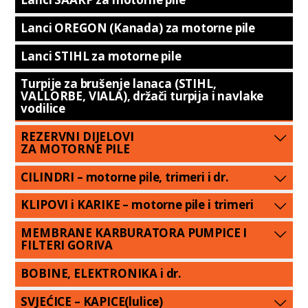
Lanci OREGON (Kanada) za motorne pile
Lanci STIHL za motorne pile
Turpije za brušenje lanaca (STIHL,
VALLORBE, VIALA), držači turpija i navlake
vodilice
REZERVNI DIJELOVI
ZA MOTORNE PILE
CILINDRI – motorne pile, trimeri i dr.
KLIPOVI i KARIKE – motorne pile i trimeri
MEMBRANE KARBURATORA PUMPICE I
FILTERI GORIVA
BOBINE, ELEKTRONIKA i dr.
SVJEĆICE – KAPICE(lulice)