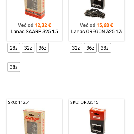
Već od
12,32
€
Već od
15,68
€
Lanac SAARP 325 1.5
Lanac OREGON 325 1.3
28z
32z
36z
32z
36z
38z
38z
SKU: 11251
SKU: OR32515