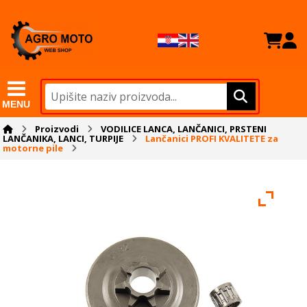
MENU
Proizvodi
VODILICE LANCA, LANČANICI, PRSTENI
LANČANIKA, LANCI, TURPIJE
Lančanici PROFI KVALITETE za
motorne pile