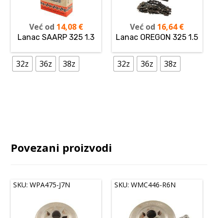
Već od
14,08
€
Već od
16,64
€
Lanac SAARP 325 1.3
Lanac OREGON 325 1.5
32z
36z
38z
32z
36z
38z
Povezani proizvodi
SKU: WPA475-J7N
SKU: WMC446-R6N