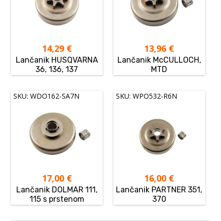
14,29
€
13,96
€
Lančanik HUSQVARNA
Lančanik McCULLOCH,
36, 136, 137
MTD
SKU: WDO162-SA7N
SKU: WPO532-R6N
17,00
€
16,00
€
Lančanik DOLMAR 111,
Lančanik PARTNER 351,
115 s prstenom
370