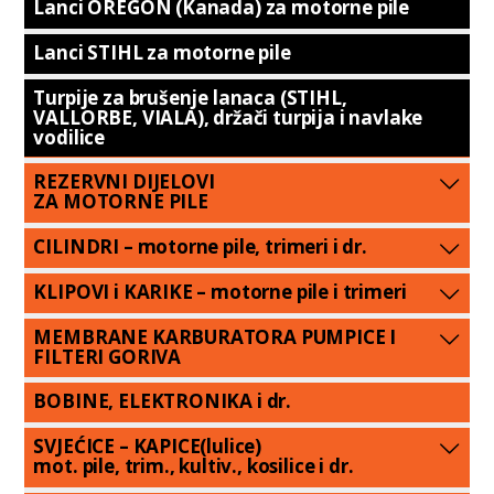
Lanci OREGON (Kanada) za motorne pile
Lanci STIHL za motorne pile
Turpije za brušenje lanaca (STIHL,
VALLORBE, VIALA), držači turpija i navlake
vodilice
REZERVNI DIJELOVI
ZA MOTORNE PILE
CILINDRI – motorne pile, trimeri i dr.
KLIPOVI i KARIKE – motorne pile i trimeri
MEMBRANE KARBURATORA PUMPICE I
FILTERI GORIVA
BOBINE, ELEKTRONIKA i dr.
SVJEĆICE – KAPICE(lulice)
mot. pile, trim., kultiv., kosilice i dr.