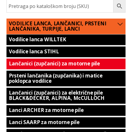
VODILICE LANCA, LANČANICI, PRSTENI
LANČANIKA, TURPIJE, LANCI
Vodilice lanca WILLTEK
Vodilice lanca STIHL
Lančanici (zupčanici) za motorne pile
Prsteni lančanika (zupčanika) i matice
poklopca vodilice
Lančanici (zupčanici) za električne pile
BLACK&DECKER, ALPINA, McCULLOCH
Lanci ARCHER za motorne pile
Lanci SAARP za motorne pile