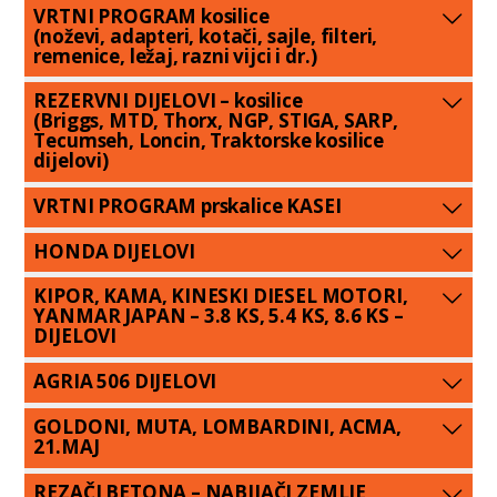
VRTNI PROGRAM kosilice
(noževi, adapteri, kotači, sajle, filteri,
remenice, ležaj, razni vijci i dr.)
REZERVNI DIJELOVI – kosilice
(Briggs, MTD, Thorx, NGP, STIGA, SARP,
Tecumseh, Loncin, Traktorske kosilice
dijelovi)
VRTNI PROGRAM prskalice KASEI
HONDA DIJELOVI
KIPOR, KAMA, KINESKI DIESEL MOTORI,
YANMAR JAPAN – 3.8 KS, 5.4 KS, 8.6 KS –
DIJELOVI
AGRIA 506 DIJELOVI
GOLDONI, MUTA, LOMBARDINI, ACMA,
21.MAJ
REZAČI BETONA – NABIJAČI ZEMLJE