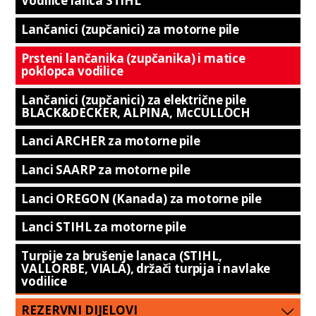
Vodilice lanca STIHL
Lančanici (zupčanici) za motorne pile
Prsteni lančanika (zupčanika) i matice
poklopca vodilice
Lančanici (zupčanici) za električne pile
BLACK&DECKER, ALPINA, McCULLOCH
Lanci ARCHER za motorne pile
Lanci SAARP za motorne pile
Lanci OREGON (Kanada) za motorne pile
Lanci STIHL za motorne pile
Turpije za brušenje lanaca (STIHL,
VALLORBE, VIALA), držači turpija i navlake
vodilice
REZERVNI DIJELOVI