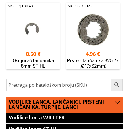
SKU: PJ18048
SKU: GBJ7M7
0,50
€
4,96
€
Osigurač lančanika
Prsten lančanika 325 7z
8mm STIHL
(Ø17x32mm)
VODILICE LANCA, LANČANICI, PRSTENI
LANČANIKA, TURPIJE, LANCI
Vodilice lanca WILLTEK