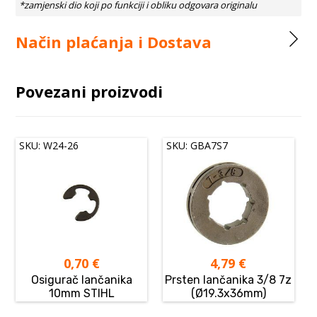
Način plaćanja i Dostava
Povezani proizvodi
SKU: W24-26
SKU: GBA7S7
0,70
€
4,79
€
Osigurač lančanika
Prsten lančanika 3/8 7z
10mm STIHL
(Ø19.3x36mm)