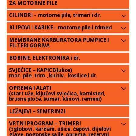
ZA MOTORNE PILE
CILINDRI – motorne pile, trimeri i dr.
KLIPOVI i KARIKE – motorne pile i trimeri
MEMBRANE KARBURATORA PUMPICE I
FILTERI GORIVA
BOBINE, ELEKTRONIKA i dr.
SVJEĆICE – KAPICE(lulice)
mot. pile, trim., kultiv., kosilice i dr.
OPREMA I ALATI
(start uže, ključevi svjećica, karnisteri,
brusne ploče, šumar. klinovi, remeni)
LEŽAJEVI – SEMERINZI
VRTNI PROGRAM – TRIMERI
(zglobovi, kardani, ušice, čepovi, dijelovi
glave, pogonske sajle, oprema, rezervni