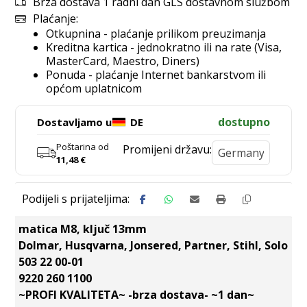
Brza dostava 1 radni dan GLS dostavnom službom
Plaćanje:
Otkupnina - plaćanje prilikom preuzimanja
Kreditna kartica - jednokratno ili na rate (Visa,
MasterCard, Maestro, Diners)
Ponuda - plaćanje Internet bankarstvom ili
općom uplatnicom
dostupno
Dostavljamo u
DE
Poštarina od
Promijeni državu:
11,48
€
matica M8, ključ 13mm
Dolmar, Husqvarna, Jonsered, Partner, Stihl, Solo
503 22 00-01
9220 260 1100
~PROFI KVALITETA~ -brza dostava- ~1 dan~