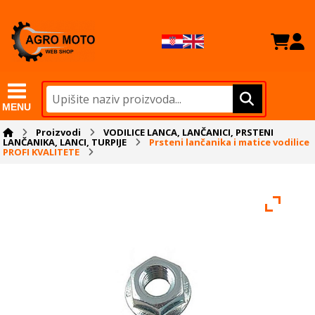
MENU
Proizvodi
VODILICE LANCA, LANČANICI, PRSTENI
LANČANIKA, LANCI, TURPIJE
Prsteni lančanika i matice vodilice
PROFI KVALITETE