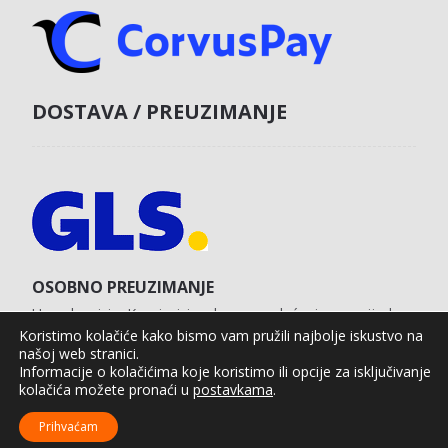
DOSTAVA / PREUZIMANJE
OSOBNO PREUZIMANJE
U poslovnici u Koprivnici s obvezom plaćanja unaprijed
karticom na web shopu.
Koristimo kolačiće kako bismo vam pružili najbolje iskustvo na
našoj web stranici.
Informacije o kolačićima koje koristimo ili opcije za isključivanje
kolačića možete pronaći u
postavkama
.
Agro Moto Shop © 2025.
Izrada web shopa:
kT dizajn
Prihvaćam