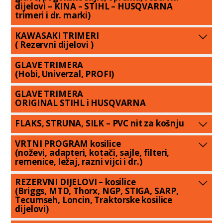
dijelovi – KINA – STIHL – HUSQVARNA
trimeri i dr. marki)
KAWASAKI TRIMERI
( Rezervni dijelovi )
GLAVE TRIMERA
(Hobi, Univerzal, PROFI)
GLAVE TRIMERA
ORIGINAL STIHL i HUSQVARNA
FLAKS, STRUNA, SILK – PVC nit za košnju
VRTNI PROGRAM kosilice
(noževi, adapteri, kotači, sajle, filteri,
remenice, ležaj, razni vijci i dr.)
REZERVNI DIJELOVI – kosilice
(Briggs, MTD, Thorx, NGP, STIGA, SARP,
Tecumseh, Loncin, Traktorske kosilice
dijelovi)