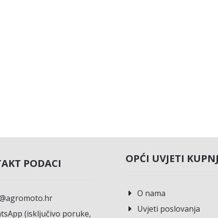
OPĆI UVJETI KUPN
AKT PODACI
O nama
o@agromoto.hr
Uvjeti poslovanja
sApp (isključivo poruke,