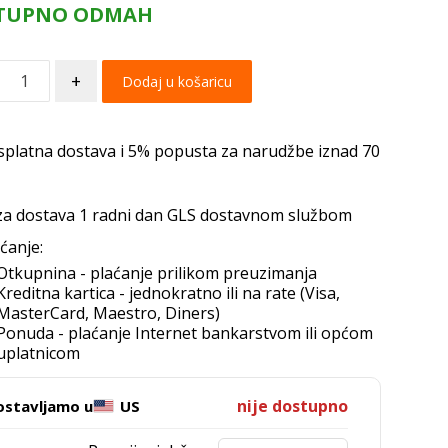
TUPNO ODMAH
+
Dodaj u košaricu
splatna dostava i 5% popusta za narudžbe iznad 70
za dostava 1 radni dan GLS dostavnom službom
ćanje:
Otkupnina - plaćanje prilikom preuzimanja
Kreditna kartica - jednokratno ili na rate (Visa,
MasterCard, Maestro, Diners)
Ponuda - plaćanje Internet bankarstvom ili općom
uplatnicom
nije dostupno
ostavljamo u
US