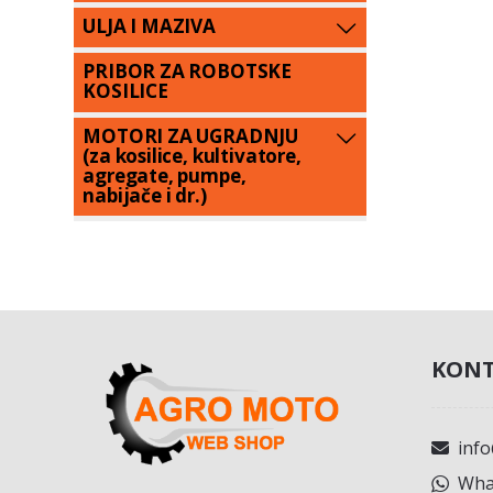
ULJA I MAZIVA
PRIBOR ZA ROBOTSKE
KOSILICE
MOTORI ZA UGRADNJU
(za kosilice, kultivatore,
agregate, pumpe,
nabijače i dr.)
KONT
inf
What