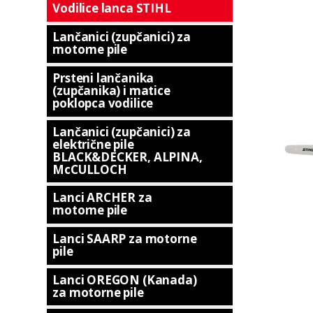
Vodilice lanca STIHL
Lančanici (zupčanici) za
motorne pile
Prsteni lančanika
(zupčanika) i matice
poklopca vodilice
Lančanici (zupčanici) za
električne pile
BLACK&DECKER, ALPINA,
McCULLOCH
Lanci ARCHER za
motorne pile
Lanci SAARP za motorne
pile
Lanci OREGON (Kanada)
za motorne pile