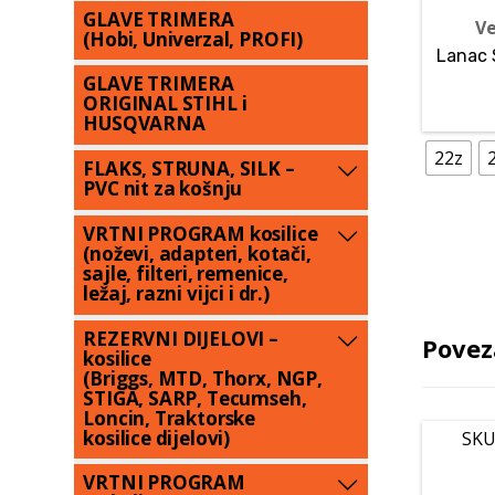
GLAVE TRIMERA
Ve
(Hobi, Univerzal, PROFI)
Lanac S
GLAVE TRIMERA
ORIGINAL STIHL i
HUSQVARNA
22z
FLAKS, STRUNA, SILK –
PVC nit za košnju
VRTNI PROGRAM kosilice
(noževi, adapteri, kotači,
sajle, filteri, remenice,
ležaj, razni vijci i dr.)
REZERVNI DIJELOVI –
Povez
kosilice
(Briggs, MTD, Thorx, NGP,
STIGA, SARP, Tecumseh,
Loncin, Traktorske
kosilice dijelovi)
SKU
VRTNI PROGRAM