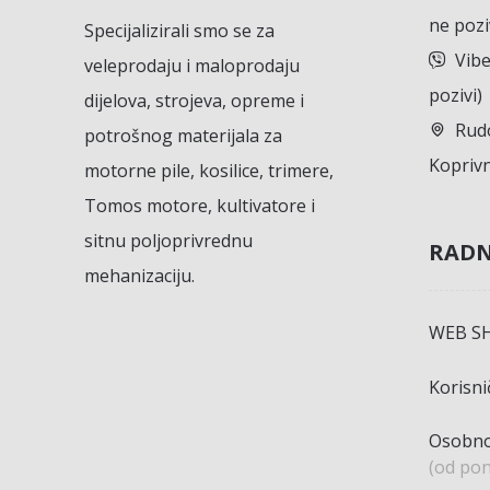
ne pozi
Specijalizirali smo se za
Vibe
veleprodaju i maloprodaju
pozivi)
dijelova, strojeva, opreme i
Rudo
potrošnog materijala za
Koprivn
motorne pile, kosilice, trimere,
Tomos motore, kultivatore i
sitnu poljoprivrednu
RADN
mehanizaciju.
WEB S
Korisn
Osobno
(od pon