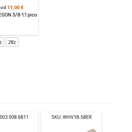
 od
11,00
€
GON 3/8 1.1 pico
z
28z
3003 008 6811
SKU: WHV18-58ER