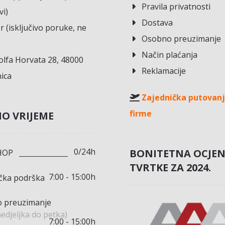
Pravila privatnosti
vi)
Dostava
r (isključivo poruke, ne
Osobno preuzimanje
Način plaćanja
lfa Horvata 28, 48000
Reklamacije
ica
Zajednička putovanj
firme
O VRIJEME
0/24h
BONITETNA OCJE
HOP
TVRTKE ZA 2024.
7:00 - 15:00h
ička podrška
 preuzimanje
edjeljka do petka)
7:00 - 15:00h