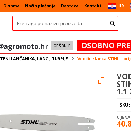
O nama
Način plaćanja
Dostava
Kontakt
HR
OSOBNO PRE
@agromoto.hr
OPŠIRNIJE
TENI LANČANIKA, LANCI, TURPIJE
Vodilice lanca STIHL - ori
VOD
STI
1.1 
SKU:
40,