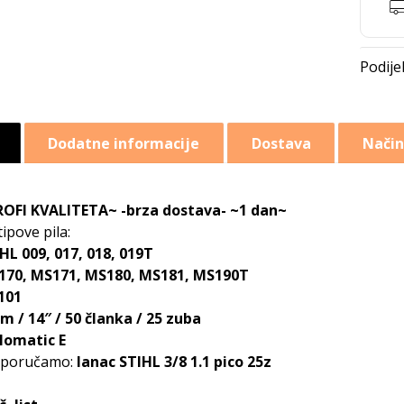
Dodatne informacije
Dostava
Način
OFI KVALITETA~ -brza dostava- ~1 dan~
tipove pila:
HL 009, 017, 018, 019T
170, MS171, MS180, MS181, MS190T
101
m / 14″ / 50 članka / 25 zuba
lomatic E
eporučamo:
lanac STIHL 3/8 1.1 pico 25z