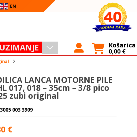
EN
Košarica
UZIMANJE
0,00
€
ginal
ILICA LANCA MOTORNE PILE
HL 017, 018 – 35cm – 3/8 pico
25 zubi original
 3005 003 3909
80
€