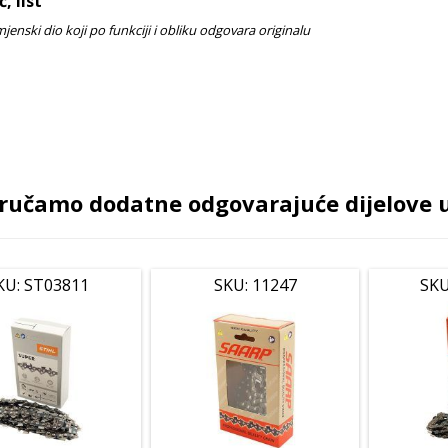
, list
ručamo dodatne odgovarajuće dijelove uz
KU: ST03811
SKU: 11247
SKU