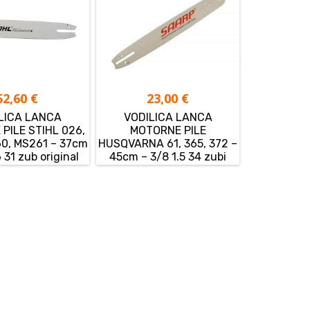
52,60
€
23,00
€
LICA LANCA
VODILICA LANCA
PILE STIHL 026,
MOTORNE PILE
0, MS261 – 37cm
HUSQVARNA 61, 365, 372 –
 31 zub original
45cm – 3/8 1.5 34 zubi