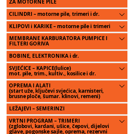
ZA MOTORNE PILE
CILINDRI – motorne pile, trimeri i dr.
KLIPOVI i KARIKE – motorne pile i trimeri
MEMBRANE KARBURATORA PUMPICE I
FILTERI GORIVA
BOBINE, ELEKTRONIKA i dr.
SVJEĆICE – KAPICE(lulice)
mot. pile, trim., kultiv., kosilice i dr.
OPREMA I ALATI
(start uže, ključevi svjećica, karnisteri,
brusne ploče, šumar. klinovi, remeni)
LEŽAJEVI – SEMERINZI
VRTNI PROGRAM – TRIMERI
(zglobovi, kardani, ušice, čepovi, dijelovi
glave, pogonske sajle, oprema, rezervni