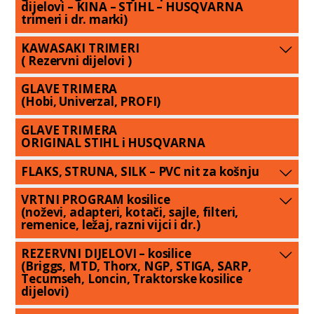
dijelovi – KINA – STIHL – HUSQVARNA
trimeri i dr. marki)
KAWASAKI TRIMERI
( Rezervni dijelovi )
GLAVE TRIMERA
(Hobi, Univerzal, PROFI)
GLAVE TRIMERA
ORIGINAL STIHL i HUSQVARNA
FLAKS, STRUNA, SILK – PVC nit za košnju
VRTNI PROGRAM kosilice
(noževi, adapteri, kotači, sajle, filteri,
remenice, ležaj, razni vijci i dr.)
REZERVNI DIJELOVI – kosilice
(Briggs, MTD, Thorx, NGP, STIGA, SARP,
Tecumseh, Loncin, Traktorske kosilice
dijelovi)