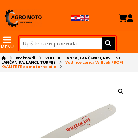
MENU
Proizvodi
VODILICE LANCA, LANČANICI, PRSTENI
LANČANIKA, LANCI, TURPIJE
Vodilice Lanca Willtek PROFI
KVALITETE za motorne pile