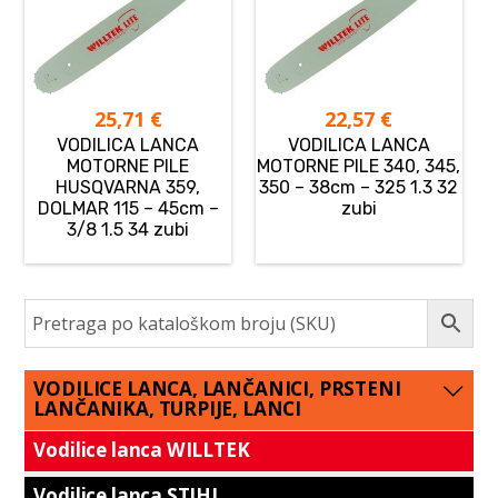
25,71
€
22,57
€
VODILICA LANCA
VODILICA LANCA
MOTORNE PILE
MOTORNE PILE 340, 345,
HUSQVARNA 359,
350 – 38cm – 325 1.3 32
DOLMAR 115 – 45cm –
zubi
3/8 1.5 34 zubi
VODILICE LANCA, LANČANICI, PRSTENI
LANČANIKA, TURPIJE, LANCI
Vodilice lanca WILLTEK
Vodilice lanca STIHL