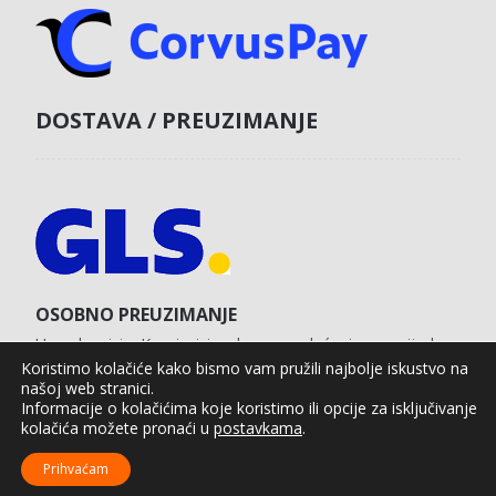
DOSTAVA / PREUZIMANJE
OSOBNO PREUZIMANJE
U poslovnici u Koprivnici s obvezom plaćanja unaprijed
karticom na web shopu.
Koristimo kolačiće kako bismo vam pružili najbolje iskustvo na
našoj web stranici.
Informacije o kolačićima koje koristimo ili opcije za isključivanje
kolačića možete pronaći u
postavkama
.
Agro Moto Shop © 2025.
Izrada web shopa:
kT dizajn
Prihvaćam