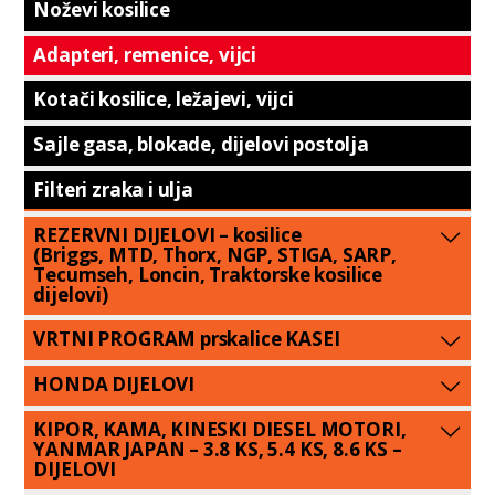
Noževi kosilice
Adapteri, remenice, vijci
Kotači kosilice, ležajevi, vijci
Sajle gasa, blokade, dijelovi postolja
Filteri zraka i ulja
REZERVNI DIJELOVI – kosilice
(Briggs, MTD, Thorx, NGP, STIGA, SARP,
Tecumseh, Loncin, Traktorske kosilice
dijelovi)
VRTNI PROGRAM prskalice KASEI
HONDA DIJELOVI
KIPOR, KAMA, KINESKI DIESEL MOTORI,
YANMAR JAPAN – 3.8 KS, 5.4 KS, 8.6 KS –
DIJELOVI