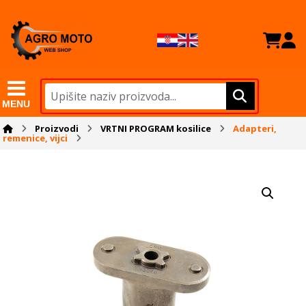
MENU
Proizvodi
VRTNI PROGRAM kosilice
Adapteri,
remenice, vijci