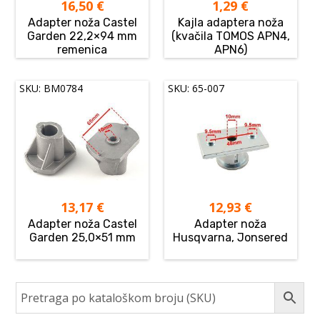
16,50
€
1,29
€
Adapter noža Castel
Kajla adaptera noža
Garden 22,2×94 mm
(kvačila TOMOS APN4,
remenica
APN6)
SKU: BM0784
SKU: 65-007
13,17
€
12,93
€
Adapter noža Castel
Adapter noža
Garden 25,0×51 mm
Husqvarna, Jonsered