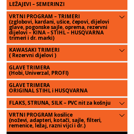
LEŽAJEVI – SEMERINZI
VRTNI PROGRAM – TRIMERI
(zglobovi, kardani, ušice, čepovi, dijelovi
glave, pogonske sajle, oprema, rezervni
dijelovi – KINA – STIHL – HUSQVARNA
trimeri i dr. marki)
KAWASAKI TRIMERI
( Rezervni dijelovi )
GLAVE TRIMERA
(Hobi, Univerzal, PROFI)
GLAVE TRIMERA
ORIGINAL STIHL i HUSQVARNA
FLAKS, STRUNA, SILK – PVC nit za košnju
VRTNI PROGRAM kosilice
(noževi, adapteri, kotači, sajle, filteri,
remenice, ležaj, razni vijci i dr.)