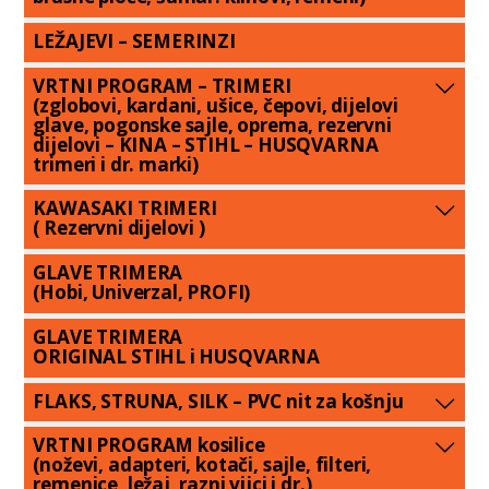
LEŽAJEVI – SEMERINZI
VRTNI PROGRAM – TRIMERI
(zglobovi, kardani, ušice, čepovi, dijelovi
glave, pogonske sajle, oprema, rezervni
dijelovi – KINA – STIHL – HUSQVARNA
trimeri i dr. marki)
KAWASAKI TRIMERI
( Rezervni dijelovi )
GLAVE TRIMERA
(Hobi, Univerzal, PROFI)
GLAVE TRIMERA
ORIGINAL STIHL i HUSQVARNA
FLAKS, STRUNA, SILK – PVC nit za košnju
VRTNI PROGRAM kosilice
(noževi, adapteri, kotači, sajle, filteri,
remenice, ležaj, razni vijci i dr.)