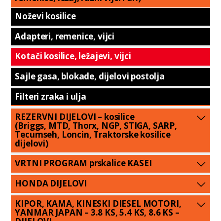
Noževi kosilice
Adapteri, remenice, vijci
Kotači kosilice, ležajevi, vijci
Sajle gasa, blokade, dijelovi postolja
Filteri zraka i ulja
REZERVNI DIJELOVI – kosilice
(Briggs, MTD, Thorx, NGP, STIGA, SARP,
Tecumseh, Loncin, Traktorske kosilice
dijelovi)
VRTNI PROGRAM prskalice KASEI
HONDA DIJELOVI
KIPOR, KAMA, KINESKI DIESEL MOTORI,
YANMAR JAPAN – 3.8 KS, 5.4 KS, 8.6 KS –