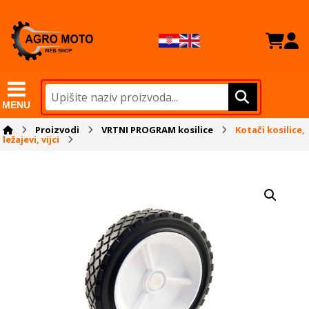
MENU
Proizvodi
VRTNI PROGRAM kosilice
Kotači kosilice,
ležajevi, vijci