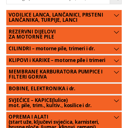
VODILICE LANCA, LANČANICI, PRSTENI
LANČANIKA, TURPIJE, LANCI
REZERVNI DIJELOVI
ZA MOTORNE PILE
CILINDRI – motorne pile, trimeri i dr.
KLIPOVI i KARIKE – motorne pile i trimeri
MEMBRANE KARBURATORA PUMPICE I
FILTERI GORIVA
BOBINE, ELEKTRONIKA i dr.
SVJEĆICE – KAPICE(lulice)
mot. pile, trim., kultiv., kosilice i dr.
OPREMA I ALATI
(start uže, ključevi svjećica, karnisteri,
brusne ploče, šumar. klinovi, remeni)