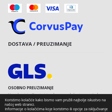
DOSTAVA / PREUZIMANJE
OSOBNO PREUZIMANJE
U poslovnici u Koprivnici s obvezom plaćanja unaprijed
karticom na web shopu.
Koristimo kolačiće kako bismo vam pružili najbolje iskustvo na
našoj web stranici.
Informacije o kolačićima koje koristimo ili opcije za isključivanje