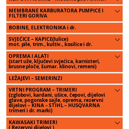
MEMBRANE KARBURATORA PUMPICE I
FILTERI GORIVA
BOBINE, ELEKTRONIKA i dr.
SVJEĆICE – KAPICE(lulice)
mot. pile, trim., kultiv., kosilice i dr.
OPREMA I ALATI
(start uže, ključevi svjećica, karnisteri,
brusne ploče, šumar. klinovi, remeni)
LEŽAJEVI – SEMERINZI
VRTNI PROGRAM – TRIMERI
(zglobovi, kardani, ušice, čepovi, dijelovi
glave, pogonske sajle, oprema, rezervni
dijelovi – KINA – STIHL – HUSQVARNA
trimeri i dr. marki)
KAWASAKI TRIMERI
( Rezervni dijelovi )