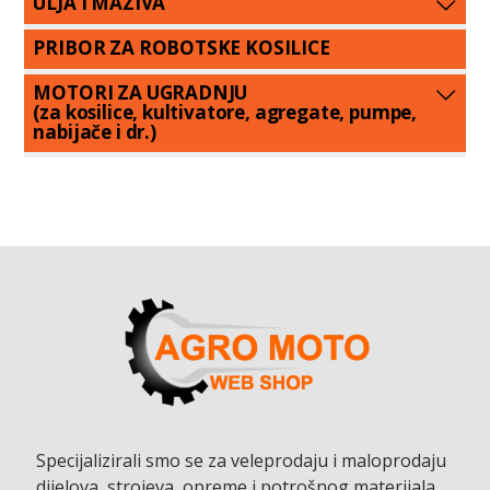
ULJA I MAZIVA
PRIBOR ZA ROBOTSKE KOSILICE
MOTORI ZA UGRADNJU
(za kosilice, kultivatore, agregate, pumpe,
nabijače i dr.)
Specijalizirali smo se za veleprodaju i maloprodaju
dijelova, strojeva, opreme i potrošnog materijala