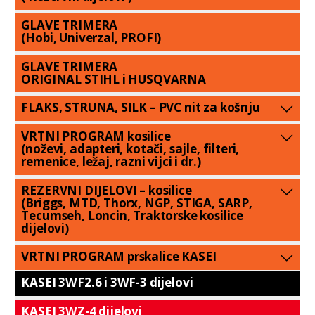
GLAVE TRIMERA
(Hobi, Univerzal, PROFI)
GLAVE TRIMERA
ORIGINAL STIHL i HUSQVARNA
FLAKS, STRUNA, SILK – PVC nit za košnju
VRTNI PROGRAM kosilice
(noževi, adapteri, kotači, sajle, filteri,
remenice, ležaj, razni vijci i dr.)
REZERVNI DIJELOVI – kosilice
(Briggs, MTD, Thorx, NGP, STIGA, SARP,
Tecumseh, Loncin, Traktorske kosilice
dijelovi)
VRTNI PROGRAM prskalice KASEI
KASEI 3WF2.6 i 3WF-3 dijelovi
KASEI 3WZ-4 dijelovi