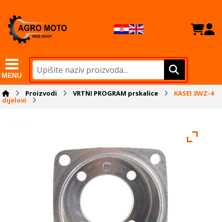
MENU
Proizvodi
VRTNI PROGRAM prskalice
KASEI 3WZ-4
dijelovi