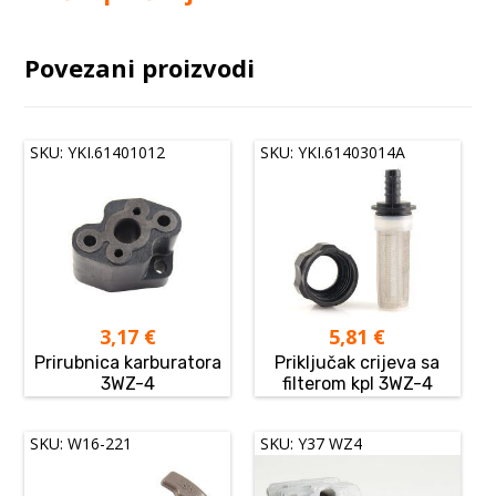
Povezani proizvodi
SKU: YKI.61401012
SKU: YKI.61403014A
3,17
€
5,81
€
Prirubnica karburatora
Priključak crijeva sa
3WZ-4
filterom kpl 3WZ-4
SKU: W16-221
SKU: Y37 WZ4