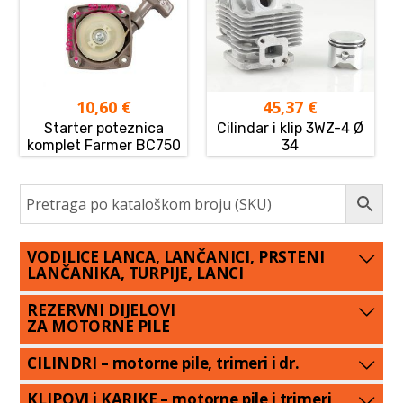
10,60
€
45,37
€
Starter poteznica
Cilindar i klip 3WZ-4 Ø
komplet Farmer BC750
34
VODILICE LANCA, LANČANICI, PRSTENI
LANČANIKA, TURPIJE, LANCI
REZERVNI DIJELOVI
ZA MOTORNE PILE
CILINDRI – motorne pile, trimeri i dr.
KLIPOVI i KARIKE – motorne pile i trimeri