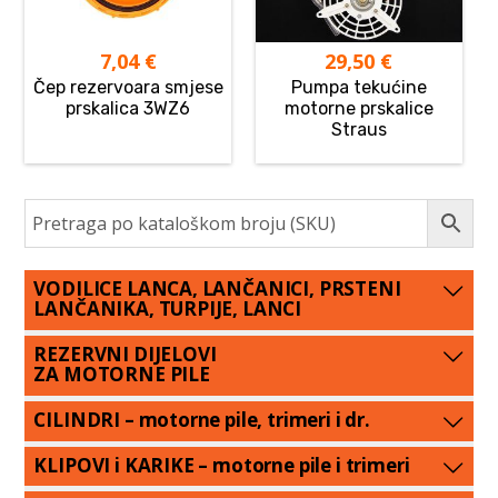
7,04
€
29,50
€
Čep rezervoara smjese
Pumpa tekućine
prskalica 3WZ6
motorne prskalice
Straus
VODILICE LANCA, LANČANICI, PRSTENI
LANČANIKA, TURPIJE, LANCI
REZERVNI DIJELOVI
ZA MOTORNE PILE
CILINDRI – motorne pile, trimeri i dr.
KLIPOVI i KARIKE – motorne pile i trimeri