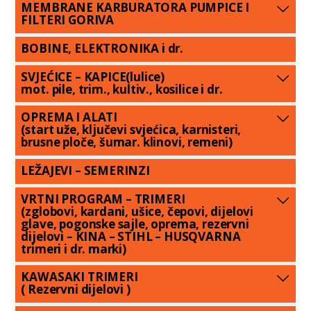
MEMBRANE KARBURATORA PUMPICE I
FILTERI GORIVA
BOBINE, ELEKTRONIKA i dr.
SVJEĆICE – KAPICE(lulice)
mot. pile, trim., kultiv., kosilice i dr.
OPREMA I ALATI
(start uže, ključevi svjećica, karnisteri,
brusne ploče, šumar. klinovi, remeni)
LEŽAJEVI – SEMERINZI
VRTNI PROGRAM – TRIMERI
(zglobovi, kardani, ušice, čepovi, dijelovi
glave, pogonske sajle, oprema, rezervni
dijelovi – KINA – STIHL – HUSQVARNA
trimeri i dr. marki)
KAWASAKI TRIMERI
( Rezervni dijelovi )