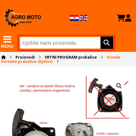
MENU
Proizvodi
VRTNI PROGRAM prskalice
Ostale
kineske prskalice-dijelovi