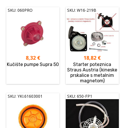
SKU: 060PRO
SKU: W16-219B
8,32
€
18,82
€
Kučište pumpe Supra 50
Starter poteznica
Straus Austria (kineske
prskalice s metalnim
magnetom)
SKU: YKI.61603001
SKU: 650-FP1