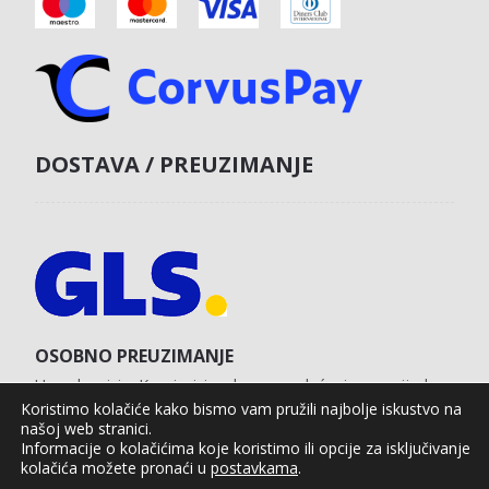
DOSTAVA / PREUZIMANJE
OSOBNO PREUZIMANJE
U poslovnici u Koprivnici s obvezom plaćanja unaprijed
karticom na web shopu.
Koristimo kolačiće kako bismo vam pružili najbolje iskustvo na
našoj web stranici.
Informacije o kolačićima koje koristimo ili opcije za isključivanje
kolačića možete pronaći u
postavkama
.
Agro Moto Shop © 2025.
Izrada web shopa:
kT dizajn