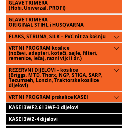
GLAVE TRIMERA
(Hobi, Univerzal, PROFI)
GLAVE TRIMERA
ORIGINAL STIHL i HUSQVARNA
FLAKS, STRUNA, SILK – PVC nit za košnju
VRTNI PROGRAM kosilice
(noževi, adapteri, kotači, sajle, filteri,
remenice, ležaj, razni vijci i dr.)
REZERVNI DIJELOVI – kosilice
(Briggs, MTD, Thorx, NGP, STIGA, SARP,
Tecumseh, Loncin, Traktorske kosilice
dijelovi)
VRTNI PROGRAM prskalice KASEI
KASEI 3WF2.6 i 3WF-3 dijelovi
KASEI 3WZ-4 dijelovi