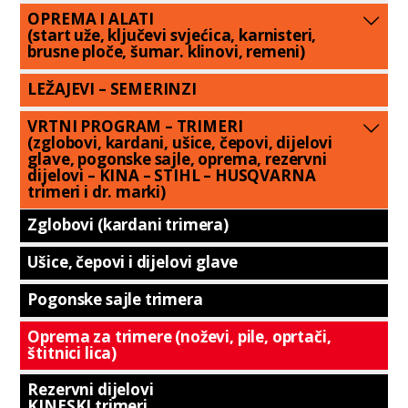
OPREMA I ALATI
(start uže, ključevi svjećica, karnisteri,
brusne ploče, šumar. klinovi, remeni)
LEŽAJEVI – SEMERINZI
VRTNI PROGRAM – TRIMERI
(zglobovi, kardani, ušice, čepovi, dijelovi
glave, pogonske sajle, oprema, rezervni
dijelovi – KINA – STIHL – HUSQVARNA
trimeri i dr. marki)
Zglobovi (kardani trimera)
Ušice, čepovi i dijelovi glave
Pogonske sajle trimera
Oprema za trimere (noževi, pile, oprtači,
štitnici lica)
Rezervni dijelovi
KINESKI trimeri