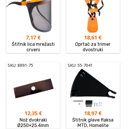
7,17
€
18,61
€
Štitnik lica mrežasti
Oprtač za trimer
crveni
dvostruki
SKU: 8R91-75
SKU: 55-7041
12,35
€
18,97
€
Nož dvokraki
Štitnik glave flaksa
Ø250×25.4mm
MTD, Homelite