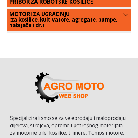
PRIBOR ZA ROBOTSKE KOSILICE
MOTORI ZA UGRADNJU
(za kosilice, kultivatore, agregate, pumpe,
nabijače i dr.)
Specijalizirali smo se za veleprodaju i maloprodaju
dijelova, strojeva, opreme i potrošnog materijala
za motorne pile, kosilice, trimere, Tomos motore,