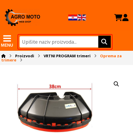
MENU
Proizvodi
VRTNI PROGRAM trimeri
Oprema za
trimere