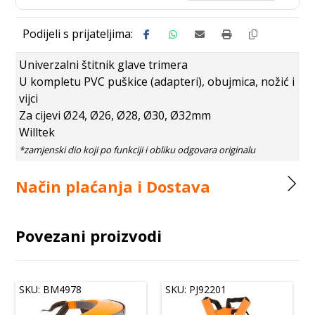
Univerzalni štitnik glave trimera
U kompletu PVC puškice (adapteri), obujmica, nožić i
vijci
Za cijevi Ø24, Ø26, Ø28, Ø30, Ø32mm
Willtek
Način plaćanja i Dostava
Povezani proizvodi
SKU: BM4978
SKU: PJ92201