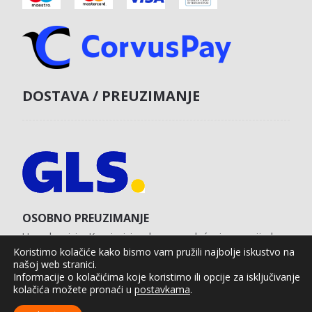
DOSTAVA / PREUZIMANJE
OSOBNO PREUZIMANJE
U poslovnici u Koprivnici s obvezom plaćanja unaprijed
karticom na web shopu.
Koristimo kolačiće kako bismo vam pružili najbolje iskustvo na
našoj web stranici.
Informacije o kolačićima koje koristimo ili opcije za isključivanje
kolačića možete pronaći u
postavkama
.
Agro Moto Shop © 2025.
Izrada web shopa:
kT dizajn