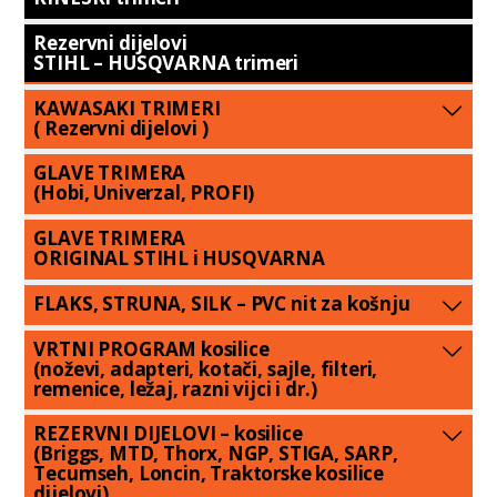
Rezervni dijelovi
STIHL – HUSQVARNA trimeri
KAWASAKI TRIMERI
( Rezervni dijelovi )
GLAVE TRIMERA
(Hobi, Univerzal, PROFI)
GLAVE TRIMERA
ORIGINAL STIHL i HUSQVARNA
FLAKS, STRUNA, SILK – PVC nit za košnju
VRTNI PROGRAM kosilice
(noževi, adapteri, kotači, sajle, filteri,
remenice, ležaj, razni vijci i dr.)
REZERVNI DIJELOVI – kosilice
(Briggs, MTD, Thorx, NGP, STIGA, SARP,
Tecumseh, Loncin, Traktorske kosilice
dijelovi)