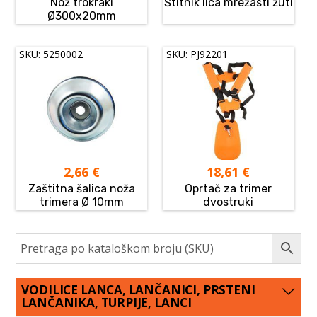
Nož trokraki
Štitnik lica mrežasti žuti
Ø300x20mm
SKU: 5250002
SKU: PJ92201
2,66
€
18,61
€
Zaštitna šalica noža
Oprtač za trimer
trimera Ø 10mm
dvostruki
VODILICE LANCA, LANČANICI, PRSTENI
LANČANIKA, TURPIJE, LANCI