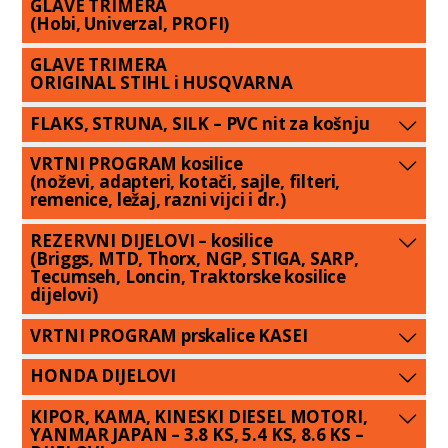
GLAVE TRIMERA
(Hobi, Univerzal, PROFI)
GLAVE TRIMERA
ORIGINAL STIHL i HUSQVARNA
FLAKS, STRUNA, SILK – PVC nit za košnju
VRTNI PROGRAM kosilice
(noževi, adapteri, kotači, sajle, filteri,
remenice, ležaj, razni vijci i dr.)
REZERVNI DIJELOVI – kosilice
(Briggs, MTD, Thorx, NGP, STIGA, SARP,
Tecumseh, Loncin, Traktorske kosilice
dijelovi)
VRTNI PROGRAM prskalice KASEI
HONDA DIJELOVI
KIPOR, KAMA, KINESKI DIESEL MOTORI,
YANMAR JAPAN – 3.8 KS, 5.4 KS, 8.6 KS –