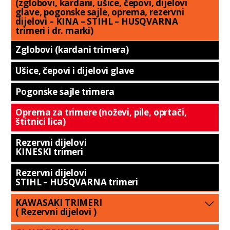
(zglobovi, kardani, ušice, čepovi, dijelovi
glave, pogonske sajle, oprema, rezervni
dijelovi – KINA – STIHL – HUSQVARNA
trimeri i dr. marki)
Zglobovi (kardani trimera)
Ušice, čepovi i dijelovi glave
Pogonske sajle trimera
Oprema za trimere (noževi, pile, oprtači,
štitnici lica)
Rezervni dijelovi
KINESKI trimeri
Rezervni dijelovi
STIHL – HUSQVARNA trimeri
KAWASAKI TRIMERI
( Rezervni dijelovi )