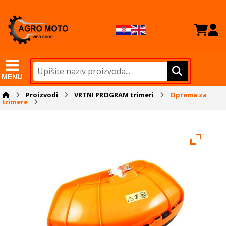
MENU
Proizvodi
VRTNI PROGRAM trimeri
Oprema za
trimere