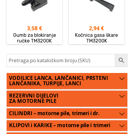
3,58
€
2,94
€
Gumb za blokiranje
Kočnica gasa škare
ručke TM3200K
TM3200K
VODILICE LANCA, LANČANICI, PRSTENI
LANČANIKA, TURPIJE, LANCI
REZERVNI DIJELOVI
ZA MOTORNE PILE
CILINDRI – motorne pile, trimeri i dr.
KLIPOVI i KARIKE – motorne pile i trimeri