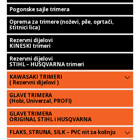
Pogonske sajle trimera
Oprema za trimere (noževi, pile, oprtači,
štitnici lica)
Rezervni dijelovi
KINESKI trimeri
Rezervni dijelovi
STIHL – HUSQVARNA trimeri
KAWASAKI TRIMERI
( Rezervni dijelovi )
GLAVE TRIMERA
(Hobi, Univerzal, PROFI)
GLAVE TRIMERA
ORIGINAL STIHL i HUSQVARNA
FLAKS, STRUNA, SILK – PVC nit za košnju