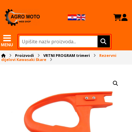
MENU
Proizvodi
VRTNI PROGRAM trimeri
Rezervni
dijelovi Kawasaki škare