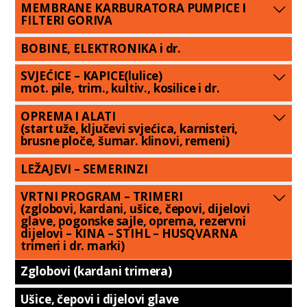
MEMBRANE KARBURATORA PUMPICE I
FILTERI GORIVA
BOBINE, ELEKTRONIKA i dr.
SVJEĆICE – KAPICE(lulice)
mot. pile, trim., kultiv., kosilice i dr.
OPREMA I ALATI
(start uže, ključevi svjećica, karnisteri,
brusne ploče, šumar. klinovi, remeni)
LEŽAJEVI – SEMERINZI
VRTNI PROGRAM – TRIMERI
(zglobovi, kardani, ušice, čepovi, dijelovi
glave, pogonske sajle, oprema, rezervni
dijelovi – KINA – STIHL – HUSQVARNA
trimeri i dr. marki)
Zglobovi (kardani trimera)
Ušice, čepovi i dijelovi glave