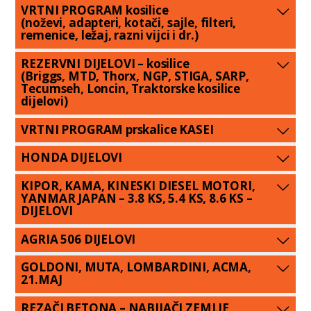
VRTNI PROGRAM kosilice
(noževi, adapteri, kotači, sajle, filteri,
remenice, ležaj, razni vijci i dr.)
REZERVNI DIJELOVI – kosilice
(Briggs, MTD, Thorx, NGP, STIGA, SARP,
Tecumseh, Loncin, Traktorske kosilice
dijelovi)
VRTNI PROGRAM prskalice KASEI
HONDA DIJELOVI
KIPOR, KAMA, KINESKI DIESEL MOTORI,
YANMAR JAPAN – 3.8 KS, 5.4 KS, 8.6 KS –
DIJELOVI
AGRIA 506 DIJELOVI
GOLDONI, MUTA, LOMBARDINI, ACMA,
21.MAJ
REZAČI BETONA – NABIJAČI ZEMLJE