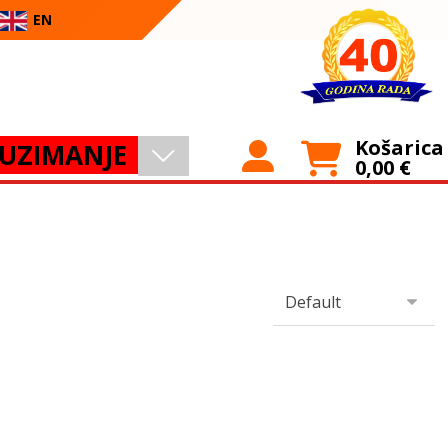
EN
Košarica
UZIMANJE
0,00
€