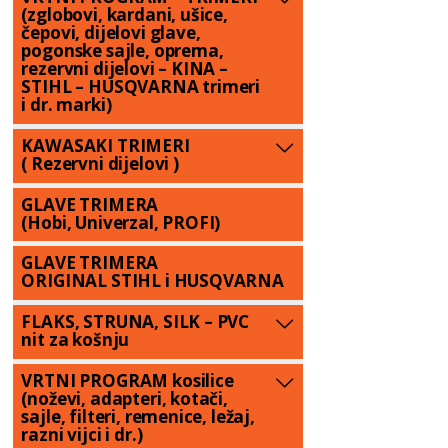
(zglobovi, kardani, ušice,
čepovi, dijelovi glave,
pogonske sajle, oprema,
rezervni dijelovi – KINA –
STIHL – HUSQVARNA trimeri
i dr. marki)
KAWASAKI TRIMERI
( Rezervni dijelovi )
GLAVE TRIMERA
(Hobi, Univerzal, PROFI)
GLAVE TRIMERA
ORIGINAL STIHL i HUSQVARNA
FLAKS, STRUNA, SILK – PVC
nit za košnju
VRTNI PROGRAM kosilice
(noževi, adapteri, kotači,
sajle, filteri, remenice, ležaj,
razni vijci i dr.)