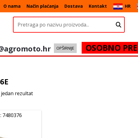
O nama
Način plaćanja
Dostava
Kontakt
HR
OSOBNO PRE
@agromoto.hr
OPŠIRNIJE
76E
 jedan rezultat
: 7480376