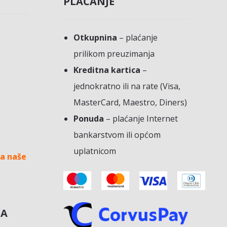
PLAĆANJE
Otkupnina
– plaćanje
prilikom preuzimanja
Kreditna kartica
–
jednokratno ili na rate (Visa,
MasterCard, Maestro, Diners)
Ponuda
– plaćanje Internet
bankarstvom ili općom
uplatnicom
a naše
NA