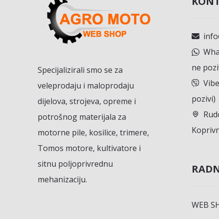
KONT
inf
What
ne pozi
Specijalizirali smo se za
Vibe
veleprodaju i maloprodaju
pozivi)
dijelova, strojeva, opreme i
Rudo
potrošnog materijala za
Koprivn
motorne pile, kosilice, trimere,
Tomos motore, kultivatore i
sitnu poljoprivrednu
RADN
mehanizaciju.
WEB S