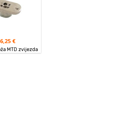
16,25
€
oža MTD zvijezda