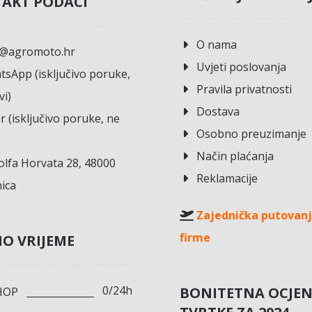
AKT PODACI
O nama
o@agromoto.hr
Uvjeti poslovanja
sApp (isključivo poruke,
Pravila privatnosti
vi)
Dostava
r (isključivo poruke, ne
Osobno preuzimanje
Način plaćanja
lfa Horvata 28, 48000
Reklamacije
ica
Zajednička putovanj
firme
O VRIJEME
0/24h
BONITETNA OCJE
HOP