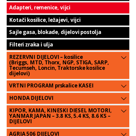
Adapteri, remenice, vijci
Kotači kosilice, ležajevi, vijci
Sajle gasa, blokade, dijelovi postolja
Filteri zraka i ulja
REZERVNI DIJELOVI – kosilice
(Briggs, MTD, Thorx, NGP, STIGA, SARP,
Tecumseh, Loncin, Traktorske kosilice
dijelovi)
VRTNI PROGRAM prskalice KASEI
HONDA DIJELOVI
KIPOR, KAMA, KINESKI DIESEL MOTORI,
YANMAR JAPAN – 3.8 KS, 5.4 KS, 8.6 KS –
DIJELOVI
AGRIA 506 DIJELOVI