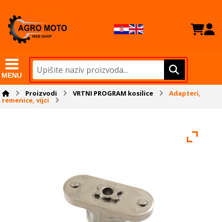
MENU
Proizvodi
VRTNI PROGRAM kosilice
Adapteri,
remenice, vijci