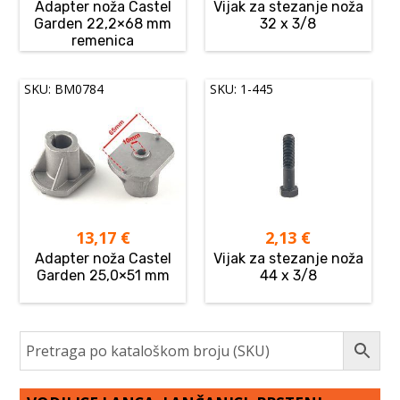
Adapter noža Castel
Vijak za stezanje noža
Garden 22,2×68 mm
32 x 3/8
remenica
SKU: BM0784
SKU: 1-445
13,17
€
2,13
€
Adapter noža Castel
Vijak za stezanje noža
Garden 25,0×51 mm
44 x 3/8