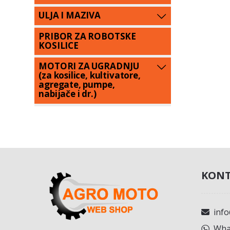
ULJA I MAZIVA
PRIBOR ZA ROBOTSKE
KOSILICE
MOTORI ZA UGRADNJU
(za kosilice, kultivatore,
agregate, pumpe,
nabijače i dr.)
KONT
inf
What