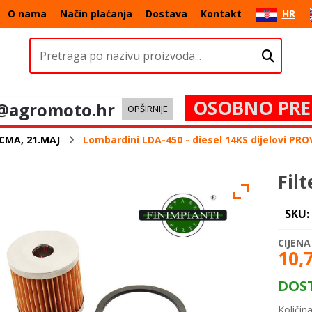
O nama
Način plaćanja
Dostava
Kontakt
HR
OSOBNO PRE
@agromoto.hr
OPŠIRNIJE
CMA, 21.MAJ
Lombardini LDA-450 - diesel 14KS dijelovi PR
Fil
SKU:
10,
DOS