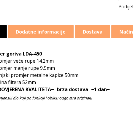
Dodatne informacije
Dostava
Način
ter goriva LDA-450
omjer veće rupe 14.2mm
omjer manje rupe 9,5mm
njski promjer metalne kapice 50mm
sina filtera 52mm
ROVJERENA KVALITETA~ -brza dostava- ~1 dan~