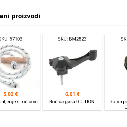
ani proizvodi
SKU: 67103
SKU: BM2823
SK
5,02
€
6,61
€
paljenje s ručicom
Ručica gasa GOLDONI
Guma po