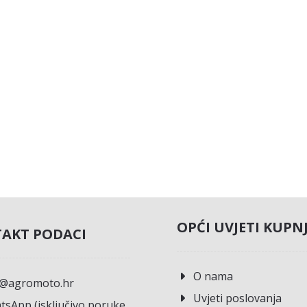
OPĆI UVJETI KUPN
AKT PODACI
O nama
o@agromoto.hr
Uvjeti poslovanja
sApp (isključivo poruke,