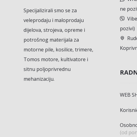
ne pozi
Specijalizirali smo se za
Vibe
veleprodaju i maloprodaju
pozivi)
dijelova, strojeva, opreme i
Rudo
potrošnog materijala za
Koprivn
motorne pile, kosilice, trimere,
Tomos motore, kultivatore i
sitnu poljoprivrednu
RADN
mehanizaciju.
WEB S
Korisn
Osobno
(od pon