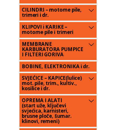
CILINDRI – motorne pile,
trimeri i dr.
KLIPOVI i KARIKE –
motorne pile i trimeri
MEMBRANE
KARBURATORA PUMPICE
I FILTERI GORIVA
BOBINE, ELEKTRONIKA i dr.
SVJEĆICE – KAPICE(lulice)
mot. pile, trim., kultiv.,
kosilice i dr.
OPREMA I ALATI
(start uže, ključevi
svjećica, karnisteri,
brusne ploče, šumar.
klinovi, remeni)