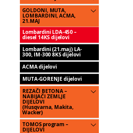
GOLDONI, MUTA,
LOMBARDINI, ACMA,
21.MAJ
Lombardini LDA-450 –
diesel 14KS dijelovi
Lombardini (21.maj) LA-
300, IM-300 8KS dijelovi
ACMA dijelovi
MUTA-GORENJE dijelovi
REZAČI BETONA –
NABIJAČI ZEMLJE
DIJELOVI
(Husqvarna, Makita,
Wacker)
TOMOS program –
DIJELOVI