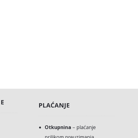
JE
PLAĆANJE
Otkupnina
– plaćanje
prilikom preuzimanja