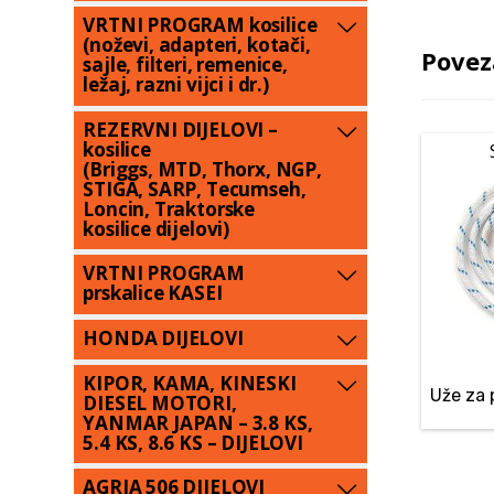
VRTNI PROGRAM kosilice
(noževi, adapteri, kotači,
Povez
sajle, filteri, remenice,
ležaj, razni vijci i dr.)
REZERVNI DIJELOVI –
kosilice
(Briggs, MTD, Thorx, NGP,
STIGA, SARP, Tecumseh,
Loncin, Traktorske
kosilice dijelovi)
VRTNI PROGRAM
prskalice KASEI
HONDA DIJELOVI
KIPOR, KAMA, KINESKI
Uže za 
DIESEL MOTORI,
YANMAR JAPAN – 3.8 KS,
5.4 KS, 8.6 KS – DIJELOVI
AGRIA 506 DIJELOVI