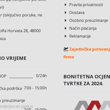
Pravila privatnosti
vi)
Dostava
r (isključivo poruke, ne
Osobno preuzimanje
Način plaćanja
lfa Horvata 28, 48000
Reklamacije
ica
Zajednička putovanj
firme
O VRIJEME
0/24h
BONITETNA OCJE
HOP
TVRTKE ZA 2024.
7:00 - 15:00h
ička podrška
 preuzimanje
edjeljka do petka)
7:00 - 15:00h