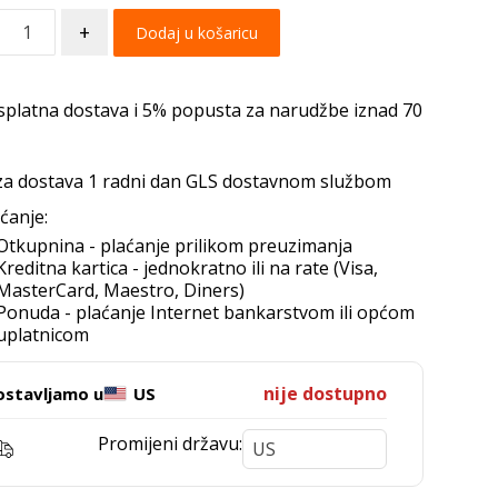
+
Dodaj u košaricu
splatna dostava i 5% popusta za narudžbe iznad 70
za dostava 1 radni dan GLS dostavnom službom
ćanje:
Otkupnina - plaćanje prilikom preuzimanja
Kreditna kartica - jednokratno ili na rate (Visa,
MasterCard, Maestro, Diners)
Ponuda - plaćanje Internet bankarstvom ili općom
uplatnicom
nije dostupno
ostavljamo u
US
Promijeni državu: