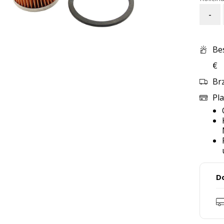
-
Be
€
Br
Pla
D