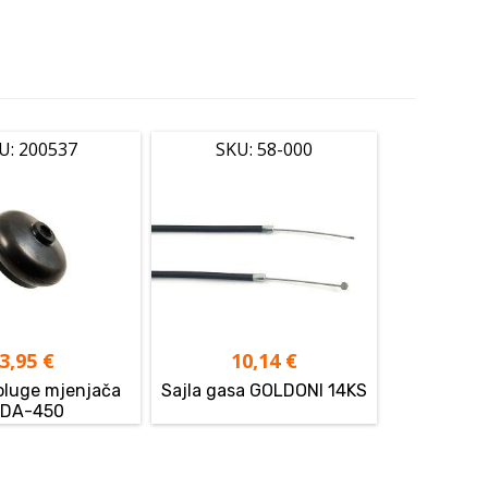
U: 200537
SKU: 58-000
3,95
€
10,14
€
luge mjenjača
Sajla gasa GOLDONI 14KS
LDA-450