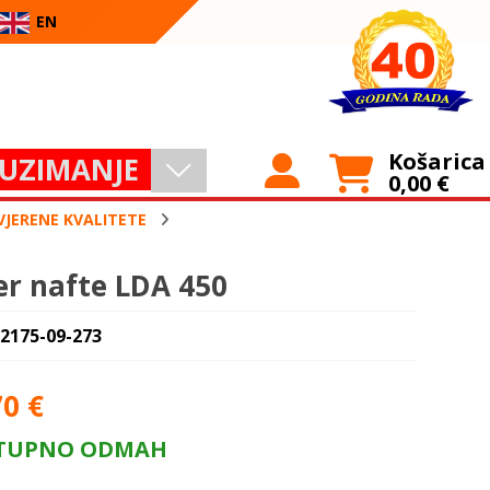
EN
Košarica
UZIMANJE
0,00
€
OVJERENE KVALITETE
ter nafte LDA 450
 2175-09-273
70
€
TUPNO ODMAH