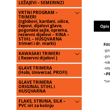
LEŽAJEVI – SEMERINZI
VRTNI PROGRAM –
TRIMERI
(zglobovi, kardani, ušice,
čepovi, dijelovi glave,
Opis
pogonske sajle, oprema,
rezervni dijelovi – KINA –
STIHL – HUSQVARNA
trimeri i dr. marki)
Fil
-pr
KAWASAKI TRIMERI
-pr
( Rezervni dijelovi )
-va
GLAVE TRIMERA
-vi
(Hobi, Univerzal, PROFI)
~P
GLAVE TRIMERA
ORIGINAL STIHL i
HUSQVARNA
FLAKS, STRUNA, SILK –
PVC nit za košnju