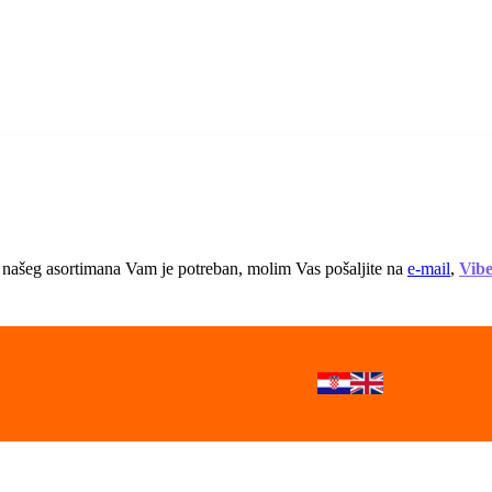
 iz našeg asortimana Vam je potreban, molim Vas pošaljite na
e-mail
,
Vib