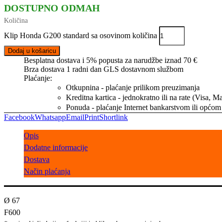
DOSTUPNO ODMAH
Klip Honda G200 standard sa osovinom količina
Dodaj u košaricu
Besplatna dostava i 5% popusta za narudžbe iznad 70 €
Brza dostava 1 radni dan GLS dostavnom službom
Plaćanje:
Otkupnina - plaćanje prilikom preuzimanja
Kreditna kartica - jednokratno ili na rate (Visa, 
Ponuda - plaćanje Internet bankarstvom ili općom
Facebook
Whatsapp
Email
Print
Shortlink
Opis
Dodatne informacije
Dostava
Način plaćanja
Ø 67
F600