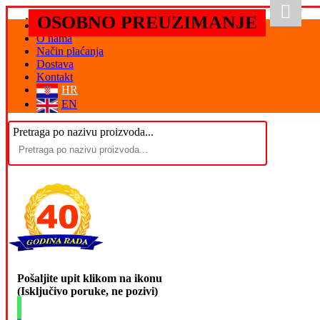
OSOBNO PREUZIMANJE
Početna
O nama
Način plaćanja
Dostava
Kontakt
HR
EN
Pretraga po nazivu proizvoda...
Pošaljite upit klikom na ikonu
(Isključivo poruke, ne pozivi)