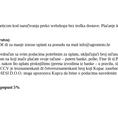
com kod naručivanja preko webshopa bez troška dostave. Plaćanje kar
rstvo)
0€ ili za manje iznose upitati za ponudu na mail info@agromoto.hr
redračun sa svim podacima potrebnim za uplatu, uključujući broj računa n
om na koji inače plaćate svoje račune – putem banke, pošte, Fine ili sl
akon što uplatu proknjižimo (prema izvodima iz banke – u pravilu, sl
 CCV je troznamenkasti ili četveroznamenkasti broj koji Kupac zasebno
CHESI D.O.O. stoga upozorava Kupca da brine o podacima navedenim na k
€ popust 5%