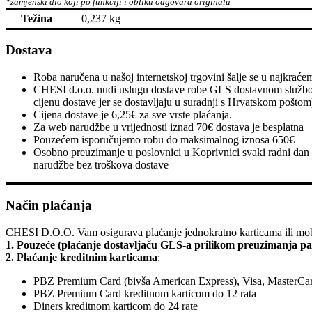
Težina
0,237 kg
Dostava
Roba naručena u našoj internetskoj trgovini šalje se u najkra
CHESI d.o.o. nudi uslugu dostave robe GLS dostavnom službom b
cijenu dostave jer se dostavljaju u suradnji s Hrvatskom poštom
Cijena dostave je 6,25€ za sve vrste plaćanja.
Za web narudžbe u vrijednosti iznad 70€ dostava je besplatna
Pouzećem isporučujemo robu do maksimalnog iznosa 650€
Osobno preuzimanje u poslovnici u Koprivnici svaki radni dan
narudžbe bez troškova dostave
Način plaćanja
CHESI D.O.O. Vam osigurava plaćanje jednokratno karticama ili mob
1. Pouzeće (plaćanje dostavljaču GLS-a prilikom preuzimanja pa
2. Plaćanje kreditnim karticama
:
PBZ Premium Card (bivša American Express), Visa, MasterCar
PBZ Premium Card kreditnom karticom do 12 rata
Diners kreditnom karticom do 24 rate