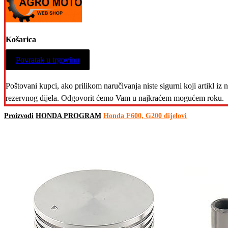
Košarica
Povratak u trgovinu
Poštovani kupci, ako prilikom naručivanja niste sigurni koji artikl i
rezervnog dijela. Odgovorit ćemo Vam u najkraćem mogućem roku.
Proizvodi
HONDA PROGRAM
Honda F600, G200 dijelovi