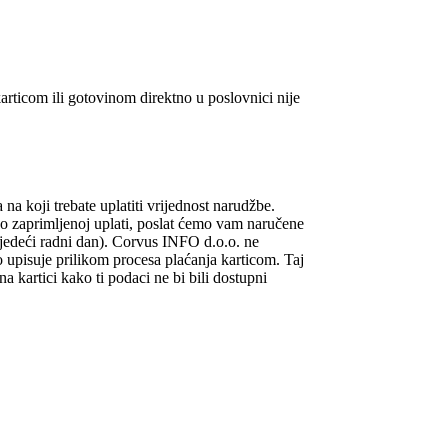
ticom ili gotovinom direktno u poslovnici nije
a koji trebate uplatiti vrijednost narudžbe.
.Po zaprimljenoj uplati, poslat ćemo vam naručene
jedeći radni dan). Corvus INFO d.o.o. ne
 upisuje prilikom procesa plaćanja karticom. Taj
artici kako ti podaci ne bi bili dostupni