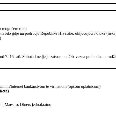
ćem mogućem roku
ilo gdje na području Republike Hrvatske, uključujući i otoke (neki ja
)
 od 7- 15 sati. Subota i nedjelja zatvoreno. Obavezna prethodna narud
ilnim/Internet bankarstvom te virmanom (općom uplatnicom):
keta)
d, Maestro, Diners jednokratno