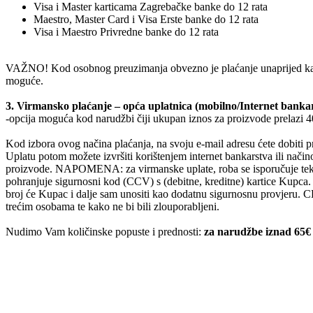
Visa i Master karticama Zagrebačke banke do 12 rata
Maestro, Master Card i Visa Erste banke do 12 rata
Visa i Maestro Privredne banke do 12 rata
VAŽNO! Kod osobnog preuzimanja obvezno je plaćanje unaprijed karti
moguće.
3. Virmansko plaćanje – opća uplatnica (mobilno/Internet banka
-opcija moguća kod narudžbi čiji ukupan iznos za proizvode prelazi 4
Kod izbora ovog načina plaćanja, na svoju e-mail adresu ćete dobiti p
Uplatu potom možete izvršiti korištenjem internet bankarstva ili način
proizvode. NAPOMENA: za virmanske uplate, roba se isporučuje tek n
pohranjuje sigurnosni kod (CCV) s (debitne, kreditne) kartice Kupca.
broj će Kupac i dalje sam unositi kao dodatnu sigurnosnu provjeru. 
trećim osobama te kako ne bi bili zlouporabljeni.
Nudimo Vam količinske popuste i prednosti:
za narudžbe iznad 65