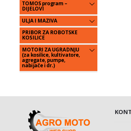
TOMOS program –
DIJELOVI
ULJA I MAZIVA
PRIBOR ZA ROBOTSKE
KOSILICE
MOTORI ZA UGRADNJU
(za kosilice, kultivatore,
agregate, pumpe,
nabijače i dr.)
KONT