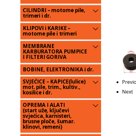
CILINDRI – motorne pile,
trimeri i dr.
KLIPOVI i KARIKE –
motorne pile i trimeri
MEMBRANE
KARBURATORA PUMPICE
I FILTERI GORIVA
BOBINE, ELEKTRONIKA i dr.
SVJEĆICE – KAPICE(lulice)
Previ
mot. pile, trim., kultiv.,
Next
kosilice i dr.
OPREMA I ALATI
(start uže, ključevi
svjećica, karnisteri,
brusne ploče, šumar.
klinovi, remeni)