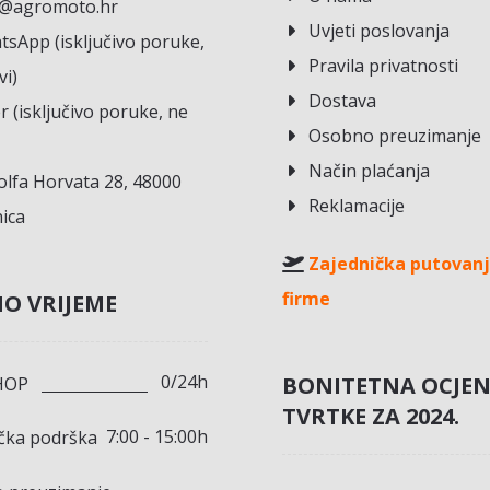
o@agromoto.hr
Uvjeti poslovanja
sApp (isključivo poruke,
Pravila privatnosti
vi)
Dostava
r (isključivo poruke, ne
Osobno preuzimanje
Način plaćanja
lfa Horvata 28, 48000
Reklamacije
ica
Zajednička putovanj
firme
O VRIJEME
0/24h
BONITETNA OCJE
HOP
TVRTKE ZA 2024.
7:00 - 15:00h
ička podrška