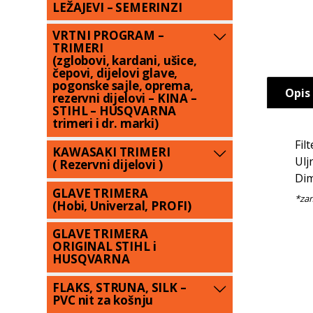
LEŽAJEVI – SEMERINZI
VRTNI PROGRAM –
TRIMERI
(zglobovi, kardani, ušice,
čepovi, dijelovi glave,
pogonske sajle, oprema,
Opis
rezervni dijelovi – KINA –
STIHL – HUSQVARNA
trimeri i dr. marki)
Fil
KAWASAKI TRIMERI
Ulj
( Rezervni dijelovi )
Dim
GLAVE TRIMERA
(Hobi, Univerzal, PROFI)
GLAVE TRIMERA
ORIGINAL STIHL i
HUSQVARNA
FLAKS, STRUNA, SILK –
PVC nit za košnju