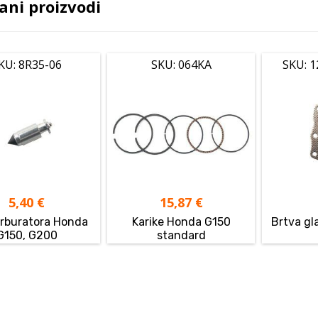
ani proizvodi
KU: 8R35-06
SKU: 064KA
SKU: 
5,40
€
15,87
€
arburatora Honda
Karike Honda G150
Brtva g
G150, G200
standard