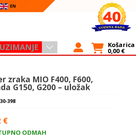
EN
Košarica
UZIMANJE
0,00
€
ter zraka MIO F400, F600,
da G150, G200 – uložak
 30-398
2
€
TUPNO ODMAH