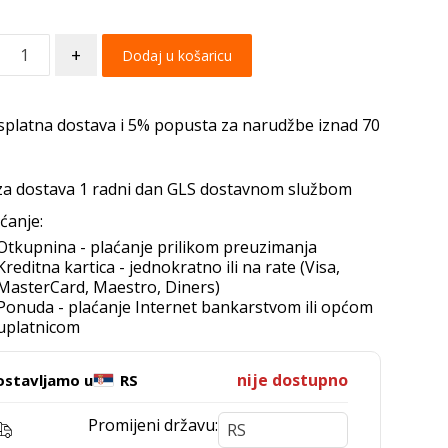
+
Dodaj u košaricu
splatna dostava i 5% popusta za narudžbe iznad 70
za dostava 1 radni dan GLS dostavnom službom
ćanje:
Otkupnina - plaćanje prilikom preuzimanja
Kreditna kartica - jednokratno ili na rate (Visa,
MasterCard, Maestro, Diners)
Ponuda - plaćanje Internet bankarstvom ili općom
uplatnicom
nije dostupno
ostavljamo u
RS
Promijeni državu: