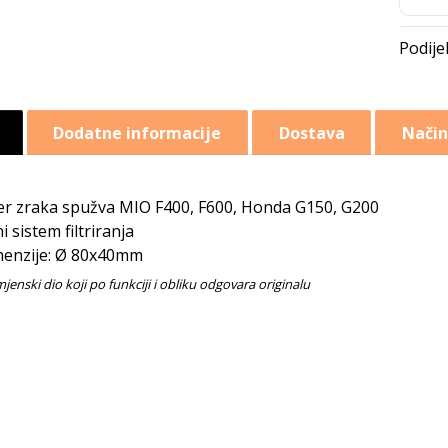
Dodatne informacije
Dostava
Način
ter zraka spužva MIO F400, F600, Honda G150, G200
ni sistem filtriranja
enzije: Ø 80x40mm