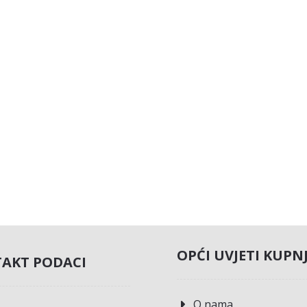
OPĆI UVJETI KUPN
AKT PODACI
O nama