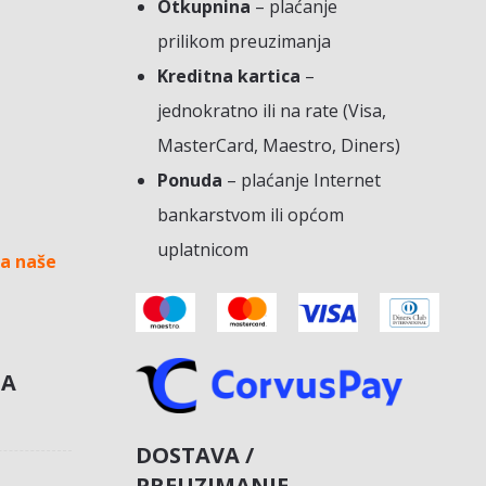
Otkupnina
– plaćanje
prilikom preuzimanja
Kreditna kartica
–
jednokratno ili na rate (Visa,
MasterCard, Maestro, Diners)
Ponuda
– plaćanje Internet
bankarstvom ili općom
uplatnicom
a naše
NA
DOSTAVA /
PREUZIMANJE