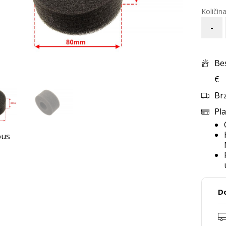
-
Be
€
Br
Pla
ous
D