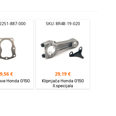
12251-887-000
SKU: 8R48-19-020
9,56
€
29,19
€
lave Honda G150
Klipnjača Honda G150
II.specijala