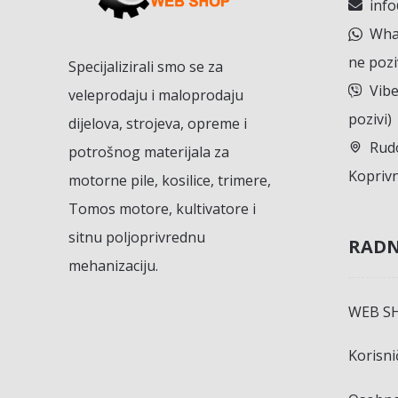
inf
What
ne pozi
Specijalizirali smo se za
Vibe
veleprodaju i maloprodaju
pozivi)
dijelova, strojeva, opreme i
Rudo
potrošnog materijala za
Koprivn
motorne pile, kosilice, trimere,
Tomos motore, kultivatore i
sitnu poljoprivrednu
RADN
mehanizaciju.
WEB S
Korisn