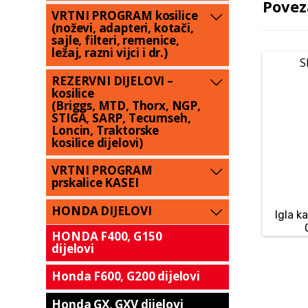
Povez
VRTNI PROGRAM kosilice
(noževi, adapteri, kotači,
sajle, filteri, remenice,
ležaj, razni vijci i dr.)
S
REZERVNI DIJELOVI –
kosilice
(Briggs, MTD, Thorx, NGP,
STIGA, SARP, Tecumseh,
Loncin, Traktorske
kosilice dijelovi)
VRTNI PROGRAM
prskalice KASEI
HONDA DIJELOVI
Igla k
HONDA F400, G150
dijelovi
Honda F600, G200 dijelovi
Honda GX, GXV dijelovi