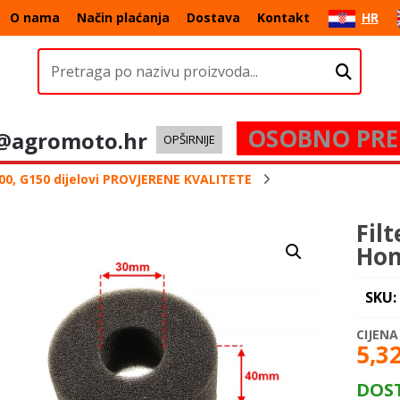
O nama
Način plaćanja
Dostava
Kontakt
HR
OSOBNO PRE
@agromoto.hr
OPŠIRNIJE
0, G150 dijelovi PROVJERENE KVALITETE
Fil
Hon
SKU:
5,3
DOS