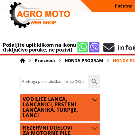
Početna
Pošaljite upit klikom na ikonu
info
(Isključivo poruke, ne pozivi)
Proizvodi
HONDA PROGRAM
HONDA F40
VODILICE LANCA,
LANČANICI, PRSTENI
LANČANIKA, TURPIJE,
LANCI
REZERVNI DIJELOVI
ZA MOTORNE PILE