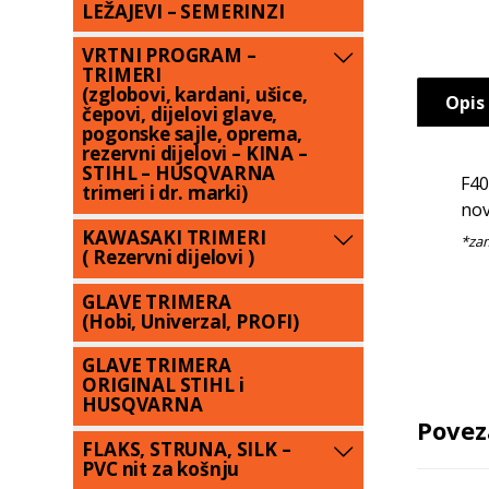
LEŽAJEVI – SEMERINZI
VRTNI PROGRAM –
TRIMERI
(zglobovi, kardani, ušice,
Opis
čepovi, dijelovi glave,
pogonske sajle, oprema,
rezervni dijelovi – KINA –
STIHL – HUSQVARNA
F40
trimeri i dr. marki)
nov
KAWASAKI TRIMERI
( Rezervni dijelovi )
GLAVE TRIMERA
(Hobi, Univerzal, PROFI)
GLAVE TRIMERA
ORIGINAL STIHL i
HUSQVARNA
Povez
FLAKS, STRUNA, SILK –
PVC nit za košnju