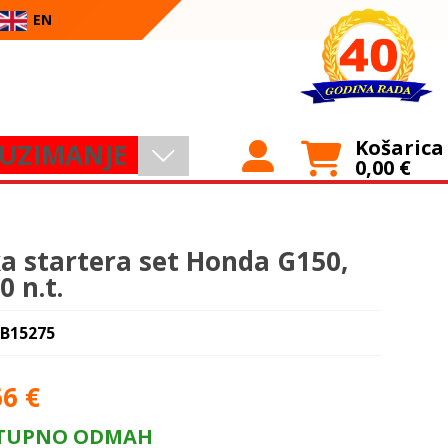
EN
Košarica
UZIMANJE
0,00
€
a startera set Honda G150,
0 n.t.
 B15275
66
€
TUPNO ODMAH