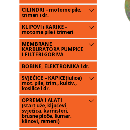
CILINDRI – motorne pile,
trimeri i dr.
KLIPOVI i KARIKE –
motorne pile i trimeri
MEMBRANE
KARBURATORA PUMPICE
I FILTERI GORIVA
BOBINE, ELEKTRONIKA i dr.
SVJEĆICE – KAPICE(lulice)
mot. pile, trim., kultiv.,
kosilice i dr.
OPREMA I ALATI
(start uže, ključevi
svjećica, karnisteri,
brusne ploče, šumar.
klinovi, remeni)