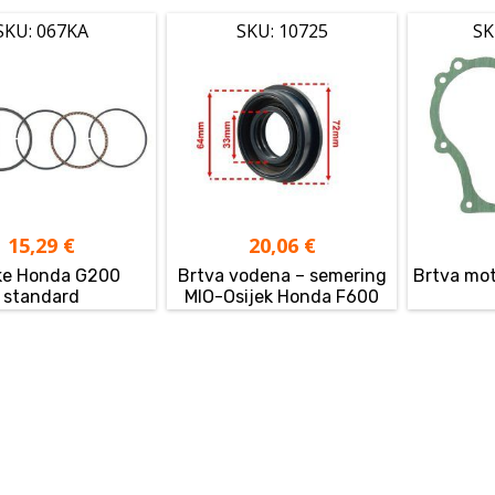
SKU: 067KA
SKU: 10725
SK
15,29
€
20,06
€
ke Honda G200
Brtva vodena – semering
Brtva mo
standard
MIO-Osijek Honda F600