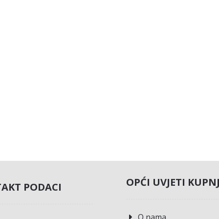
OPĆI UVJETI KUPN
AKT PODACI
O nama