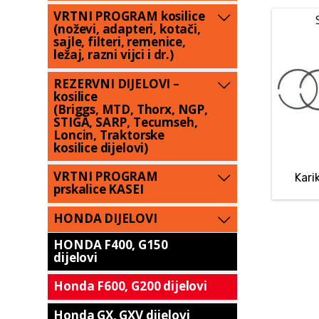
VRTNI PROGRAM kosilice
(noževi, adapteri, kotači,
sajle, filteri, remenice,
ležaj, razni vijci i dr.)
REZERVNI DIJELOVI –
kosilice
(Briggs, MTD, Thorx, NGP,
STIGA, SARP, Tecumseh,
Loncin, Traktorske
kosilice dijelovi)
VRTNI PROGRAM
Kari
prskalice KASEI
HONDA DIJELOVI
HONDA F400, G150
dijelovi
Honda F600, G200 dijelovi
Honda GX, GXV dijelovi