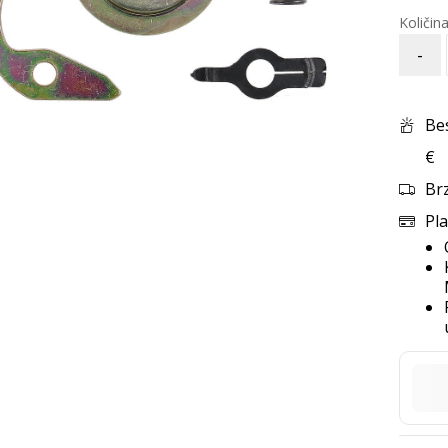
-
Be
€
Br
Pla