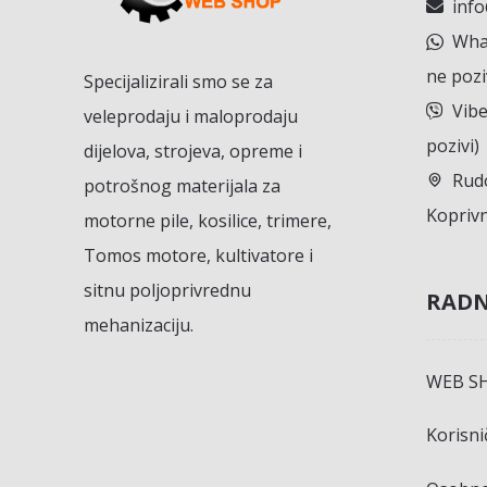
inf
What
ne pozi
Specijalizirali smo se za
Vibe
veleprodaju i maloprodaju
pozivi)
dijelova, strojeva, opreme i
Rudo
potrošnog materijala za
Koprivn
motorne pile, kosilice, trimere,
Tomos motore, kultivatore i
sitnu poljoprivrednu
RADN
mehanizaciju.
WEB S
Korisn