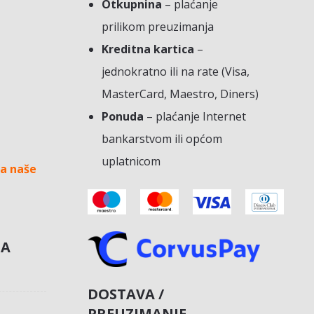
Otkupnina
– plaćanje
prilikom preuzimanja
Kreditna kartica
–
jednokratno ili na rate (Visa,
MasterCard, Maestro, Diners)
Ponuda
– plaćanje Internet
bankarstvom ili općom
uplatnicom
a naše
NA
DOSTAVA /
PREUZIMANJE