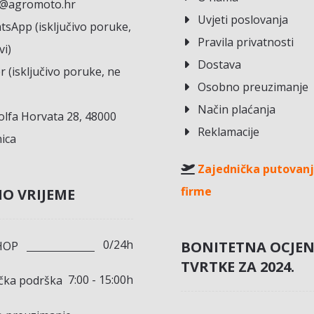
o@agromoto.hr
Uvjeti poslovanja
sApp (isključivo poruke,
Pravila privatnosti
vi)
Dostava
r (isključivo poruke, ne
Osobno preuzimanje
Način plaćanja
lfa Horvata 28, 48000
Reklamacije
ica
Zajednička putovanj
firme
O VRIJEME
0/24h
BONITETNA OCJE
HOP
TVRTKE ZA 2024.
7:00 - 15:00h
ička podrška