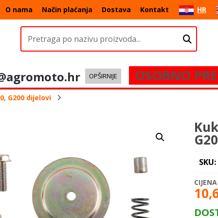
O nama
Način plaćanja
Dostava
Kontakt
HR
OSOBNO PRE
@agromoto.hr
OPŠIRNIJE
, G200 dijelovi
Kuk
G20
SKU:
10,
DOS