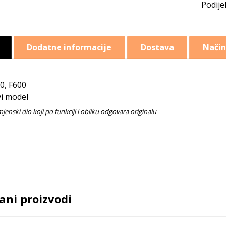
Dodatne informacije
Dostava
Način
0, F600
i model
ani proizvodi