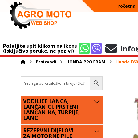
Početna
Pošaljite upit klikom na ikonu
info
(Isključivo poruke, ne pozivi)
Proizvodi
HONDA PROGRAM
Honda F600
VODILICE LANCA,
LANČANICI, PRSTENI
LANČANIKA, TURPIJE,
LANCI
REZERVNI DIJELOVI
ZA MOTORNE PILE