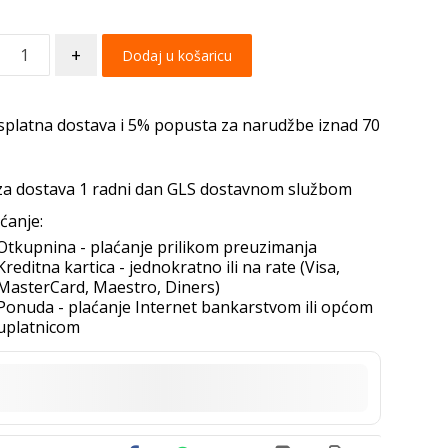
+
Dodaj u košaricu
splatna dostava i 5% popusta za narudžbe iznad 70
za dostava 1 radni dan GLS dostavnom službom
ćanje:
Otkupnina - plaćanje prilikom preuzimanja
Kreditna kartica - jednokratno ili na rate (Visa,
MasterCard, Maestro, Diners)
Ponuda - plaćanje Internet bankarstvom ili općom
uplatnicom