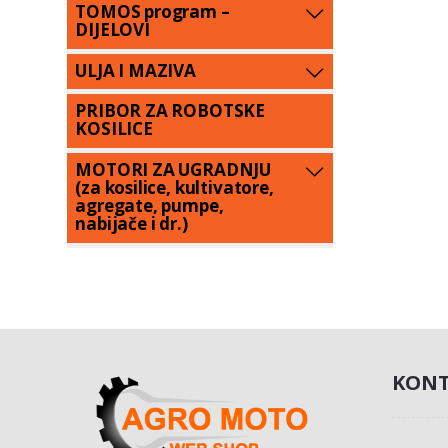
TOMOS program –
DIJELOVI
ULJA I MAZIVA
PRIBOR ZA ROBOTSKE
KOSILICE
MOTORI ZA UGRADNJU
(za kosilice, kultivatore,
agregate, pumpe,
nabijače i dr.)
KONT