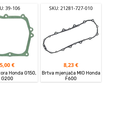
U: 39-106
SKU: 21281-727-010
5,00
€
8,23
€
tora Honda G150,
Brtva mjenjača MIO Honda
G200
F600