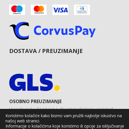
DOSTAVA / PREUZIMANJE
OSOBNO PREUZIMANJE
U poslovnici u Koprivnici s obvezom plaćanja unaprijed
karticom na web shopu.
Koristimo kolačiće kako bismo vam pružili najbolje iskustvo na
našoj web stranici.
Informacije o kolačićima koje koristimo ili opcije za isključivanje