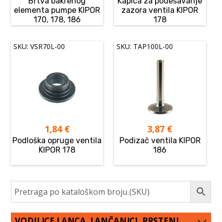
Brtva bakrenog
Kapica za podešavanje
elementa pumpe KIPOR
zazora ventila KIPOR
170, 178, 186
178
SKU: VSR70L-00
SKU: TAP100L-00
1,84
€
3,87
€
Podloška opruge ventila
Podizač ventila KIPOR
KIPOR 178
186
VODILICE LANCA, LANČANICI, PRSTENI