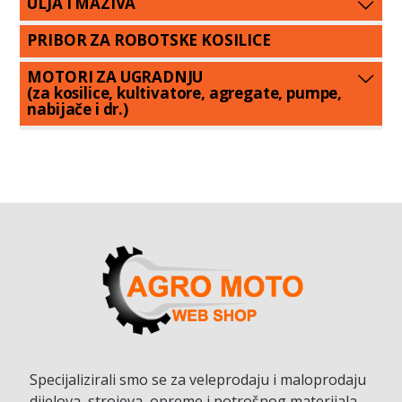
ULJA I MAZIVA
PRIBOR ZA ROBOTSKE KOSILICE
MOTORI ZA UGRADNJU
(za kosilice, kultivatore, agregate, pumpe,
nabijače i dr.)
Specijalizirali smo se za veleprodaju i maloprodaju
dijelova, strojeva, opreme i potrošnog materijala