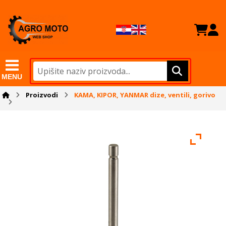
MENU
Proizvodi
KAMA, KIPOR, YANMAR dize, ventili, gorivo