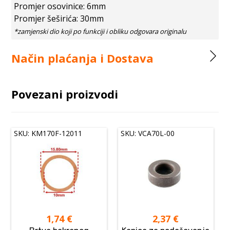
Promjer osovinice: 6mm
Promjer šeširića: 30mm
Način plaćanja i Dostava
Povezani proizvodi
SKU: KM170F-12011
SKU: VCA70L-00
1,74
€
2,37
€