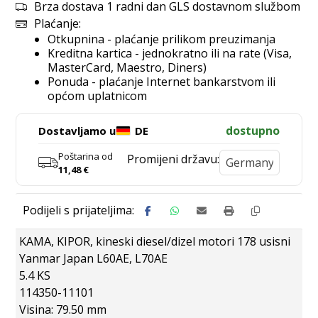
Brza dostava 1 radni dan GLS dostavnom službom
Plaćanje:
Otkupnina - plaćanje prilikom preuzimanja
Kreditna kartica - jednokratno ili na rate (Visa,
MasterCard, Maestro, Diners)
Ponuda - plaćanje Internet bankarstvom ili
općom uplatnicom
dostupno
Dostavljamo u
DE
Poštarina od
Promijeni državu:
11,48
€
KAMA, KIPOR, kineski diesel/dizel motori 178 usisni
Yanmar Japan L60AE, L70AE
5.4 KS
114350-11101
Visina: 79.50 mm