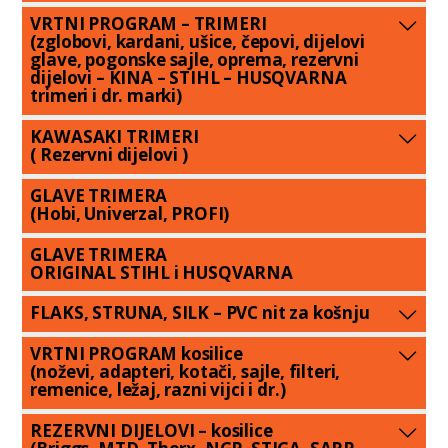
VRTNI PROGRAM – TRIMERI
(zglobovi, kardani, ušice, čepovi, dijelovi
glave, pogonske sajle, oprema, rezervni
dijelovi – KINA – STIHL – HUSQVARNA
trimeri i dr. marki)
KAWASAKI TRIMERI
( Rezervni dijelovi )
GLAVE TRIMERA
(Hobi, Univerzal, PROFI)
GLAVE TRIMERA
ORIGINAL STIHL i HUSQVARNA
FLAKS, STRUNA, SILK – PVC nit za košnju
VRTNI PROGRAM kosilice
(noževi, adapteri, kotači, sajle, filteri,
remenice, ležaj, razni vijci i dr.)
REZERVNI DIJELOVI – kosilice