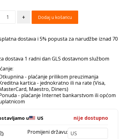
+
Dodaj u košaricu
splatna dostava i 5% popusta za narudžbe iznad 70
za dostava 1 radni dan GLS dostavnom službom
ćanje:
Otkupnina - plaćanje prilikom preuzimanja
Kreditna kartica - jednokratno ili na rate (Visa,
MasterCard, Maestro, Diners)
Ponuda - plaćanje Internet bankarstvom ili općom
uplatnicom
nije dostupno
ostavljamo u
US
Promijeni državu: