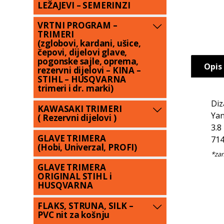
LEŽAJEVI – SEMERINZI
VRTNI PROGRAM –
TRIMERI
(zglobovi, kardani, ušice,
čepovi, dijelovi glave,
pogonske sajle, oprema,
Opis
rezervni dijelovi – KINA –
STIHL – HUSQVARNA
trimeri i dr. marki)
Diz
KAWASAKI TRIMERI
Yan
( Rezervni dijelovi )
3.8
GLAVE TRIMERA
714
(Hobi, Univerzal, PROFI)
GLAVE TRIMERA
ORIGINAL STIHL i
HUSQVARNA
FLAKS, STRUNA, SILK –
PVC nit za košnju