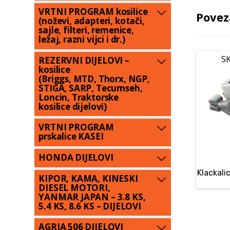
VRTNI PROGRAM kosilice
Povez
(noževi, adapteri, kotači,
sajle, filteri, remenice,
ležaj, razni vijci i dr.)
SK
REZERVNI DIJELOVI –
kosilice
(Briggs, MTD, Thorx, NGP,
STIGA, SARP, Tecumseh,
Loncin, Traktorske
kosilice dijelovi)
VRTNI PROGRAM
prskalice KASEI
HONDA DIJELOVI
Klackali
KIPOR, KAMA, KINESKI
DIESEL MOTORI,
YANMAR JAPAN – 3.8 KS,
5.4 KS, 8.6 KS – DIJELOVI
AGRIA 506 DIJELOVI