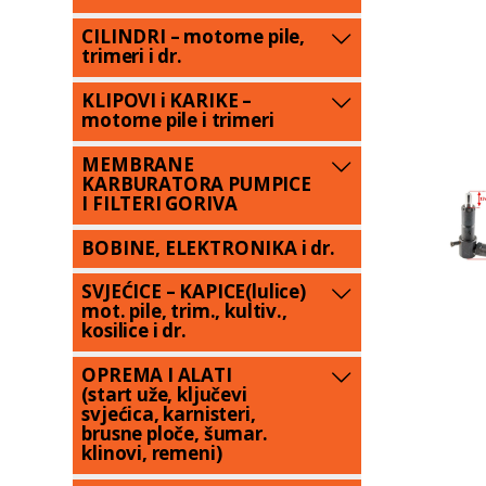
CILINDRI – motorne pile,
trimeri i dr.
KLIPOVI i KARIKE –
motorne pile i trimeri
MEMBRANE
KARBURATORA PUMPICE
I FILTERI GORIVA
BOBINE, ELEKTRONIKA i dr.
SVJEĆICE – KAPICE(lulice)
mot. pile, trim., kultiv.,
kosilice i dr.
OPREMA I ALATI
(start uže, ključevi
svjećica, karnisteri,
brusne ploče, šumar.
klinovi, remeni)