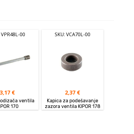
 VPR48L-00
SKU: VCA70L-00
3,17
€
2,37
€
odizača ventila
Kapica za podešavanje
IPOR 170
zazora ventila KIPOR 178