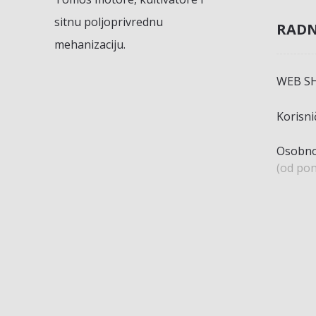
sitnu poljoprivrednu
RADN
mehanizaciju.
WEB S
Korisn
Osobno
(od pon