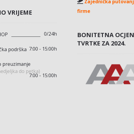
Zajednička putovanj
firme
O VRIJEME
0/24h
BONITETNA OCJE
HOP
TVRTKE ZA 2024.
7:00 - 15:00h
ička podrška
 preuzimanje
edjeljka do petka)
7:00 - 15:00h