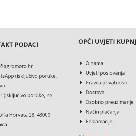
OPĆI UVJETI KUPN
AKT PODACI
O nama
o@agromoto.hr
Uvjeti poslovanja
sApp (isključivo poruke,
Pravila privatnosti
vi)
Dostava
r (isključivo poruke, ne
Osobno preuzimanje
Način plaćanja
lfa Horvata 28, 48000
Reklamacije
ica