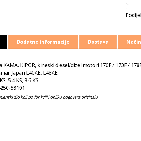
Dodatne informacije
Dostava
Način
a KAMA, KIPOR, kineski diesel/dizel motori 170F / 173F / 178
mar Japan L40AE, L48AE
 KS, 5.4 KS, 8.6 KS
250-53101