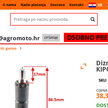
O nama
Način plaćanja
Dostava
Kontakt
HR
OSOBNO PRE
@agromoto.hr
OPŠIRNIJE
li, gorivo
Diz
KIP
SKU:
38,
DOS