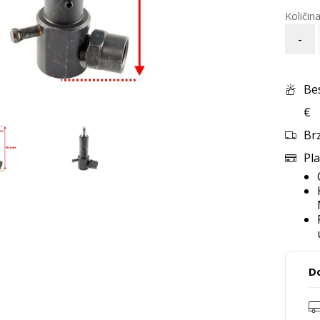
-
Be
€
Br
Pla
D