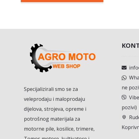
KONT
inf
What
ne pozi
Specijalizirali smo se za
Vibe
veleprodaju i maloprodaju
pozivi)
dijelova, strojeva, opreme i
Rudo
potrošnog materijala za
Koprivn
motorne pile, kosilice, trimere,
Tomos motore, kultivatore i