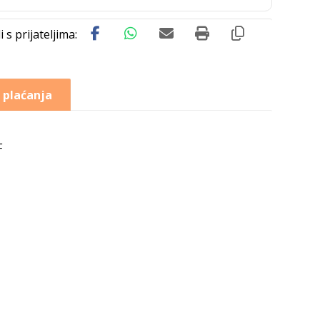
 plaćanja
F