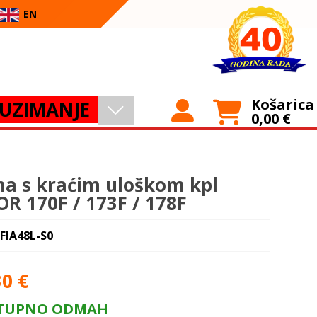
EN
Košarica
UZIMANJE
0,00
€
na s kraćim uloškom kpl
OR 170F / 173F / 178F
 FIA48L-S0
30
€
TUPNO ODMAH