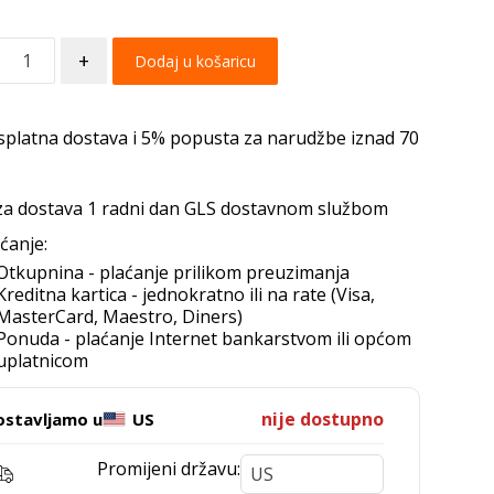
+
Dodaj u košaricu
splatna dostava i 5% popusta za narudžbe iznad 70
za dostava 1 radni dan GLS dostavnom službom
ćanje:
Otkupnina - plaćanje prilikom preuzimanja
Kreditna kartica - jednokratno ili na rate (Visa,
MasterCard, Maestro, Diners)
Ponuda - plaćanje Internet bankarstvom ili općom
uplatnicom
nije dostupno
ostavljamo u
US
Promijeni državu: