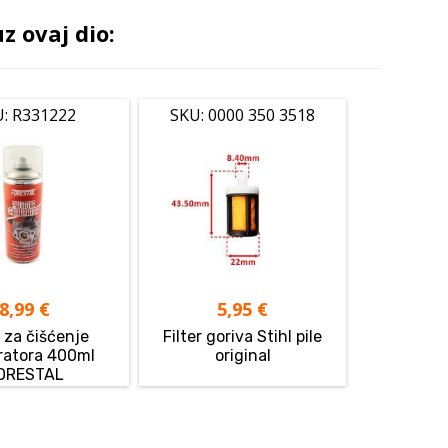
 ovaj dio:
: R331222
SKU: 0000 350 3518
8,99
€
5,95
€
 za čišćenje
Filter goriva Stihl pile
ratora 400ml
original
ORESTAL