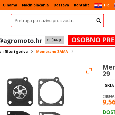
O nama
Način plaćanja
Dostava
Kontakt
HR
OSOBNO PRE
@agromoto.hr
OPŠIRNIJE
 filteri goriva
Membrane ZAMA
Mem
29
SKU:
9,5
DOS