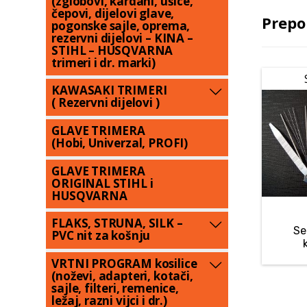
(zglobovi, kardani, ušice,
čepovi, dijelovi glave,
Prepo
pogonske sajle, oprema,
rezervni dijelovi – KINA –
STIHL – HUSQVARNA
trimeri i dr. marki)
KAWASAKI TRIMERI
( Rezervni dijelovi )
GLAVE TRIMERA
(Hobi, Univerzal, PROFI)
GLAVE TRIMERA
ORIGINAL STIHL i
HUSQVARNA
FLAKS, STRUNA, SILK –
Se
PVC nit za košnju
VRTNI PROGRAM kosilice
(noževi, adapteri, kotači,
sajle, filteri, remenice,
ležaj, razni vijci i dr.)