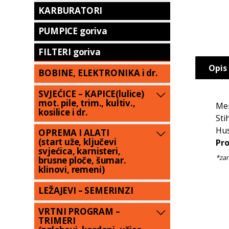
KARBURATORI
PUMPICE goriva
FILTERI goriva
Opis
BOBINE, ELEKTRONIKA i dr.
SVJEĆICE – KAPICE(lulice)
mot. pile, trim., kultiv.,
Mem
kosilice i dr.
Sti
Hus
OPREMA I ALATI
(start uže, ključevi
Pro
svjećica, karnisteri,
brusne ploče, šumar.
klinovi, remeni)
LEŽAJEVI – SEMERINZI
VRTNI PROGRAM –
TRIMERI