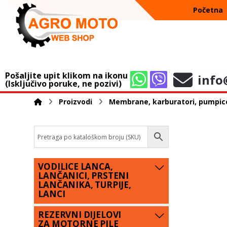
Početna
Pošaljite upit klikom na ikonu
info
(Isključivo poruke, ne pozivi)
Proizvodi
Membrane, karburatori, pumpice i
VODILICE LANCA,
LANČANICI, PRSTENI
LANČANIKA, TURPIJE,
LANCI
REZERVNI DIJELOVI
ZA MOTORNE PILE