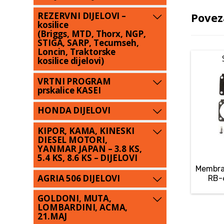
Povez
REZERVNI DIJELOVI –
kosilice
(Briggs, MTD, Thorx, NGP,
STIGA, SARP, Tecumseh,
Loncin, Traktorske
kosilice dijelovi)
VRTNI PROGRAM
prskalice KASEI
HONDA DIJELOVI
KIPOR, KAMA, KINESKI
DIESEL MOTORI,
YANMAR JAPAN – 3.8 KS,
5.4 KS, 8.6 KS – DIJELOVI
Membra
AGRIA 506 DIJELOVI
RB-
GOLDONI, MUTA,
LOMBARDINI, ACMA,
21.MAJ