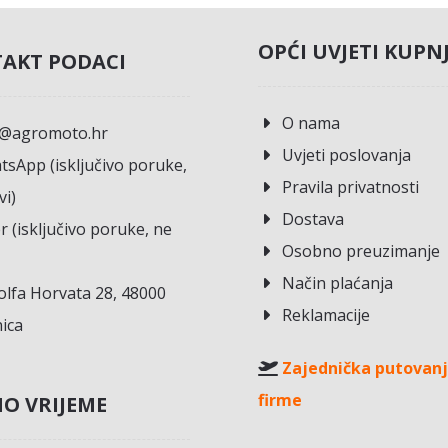
OPĆI UVJETI KUPN
AKT PODACI
O nama
o@agromoto.hr
Uvjeti poslovanja
sApp (isključivo poruke,
Pravila privatnosti
vi)
Dostava
r (isključivo poruke, ne
Osobno preuzimanje
Način plaćanja
lfa Horvata 28, 48000
Reklamacije
ica
Zajednička putovanj
firme
O VRIJEME