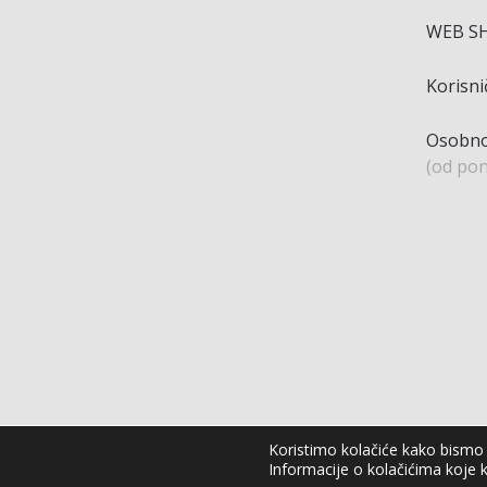
WEB S
Korisn
Osobno
(od pon
Koristimo kolačiće kako bismo v
Informacije o kolačićima koje k
Agro Moto Shop © 2025.