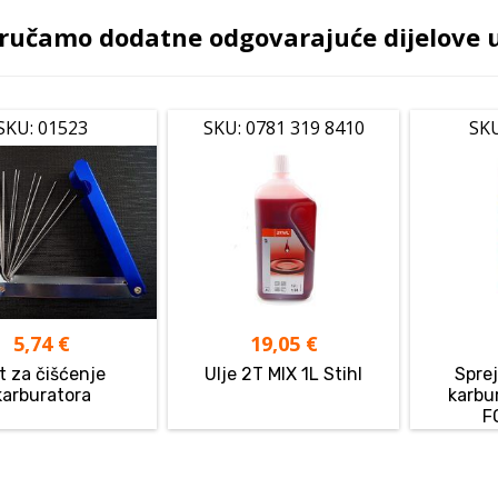
ručamo dodatne odgovarajuće dijelove uz
SKU: 01523
SKU: 0781 319 8410
SKU
5,74
€
19,05
€
t za čišćenje
Ulje 2T MIX 1L Stihl
Sprej
karburatora
karbu
F