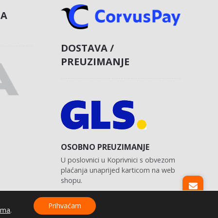
NA
DOSTAVA /
PREUZIMANJE
OSOBNO PREUZIMANJE
U poslovnici u Koprivnici s obvezom
plaćanja unaprijed karticom na web
shopu.
Prihvaćam
ama
.
Izrada web shopa:
kT dizajn