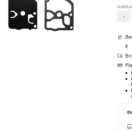
-
Be
€
Br
Pla
D