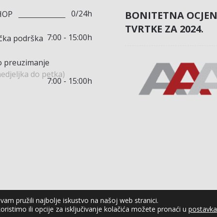
0/24h
BONITETNA OCJE
HOP
TVRTKE ZA 2024.
7:00 - 15:00h
ička podrška
 preuzimanje
edjeljka do petka)
7:00 - 15:00h
am pružili najbolje iskustvo na našoj web stranici.
oristimo ili opcije za isključivanje kolačića možete pronaći u
postavk