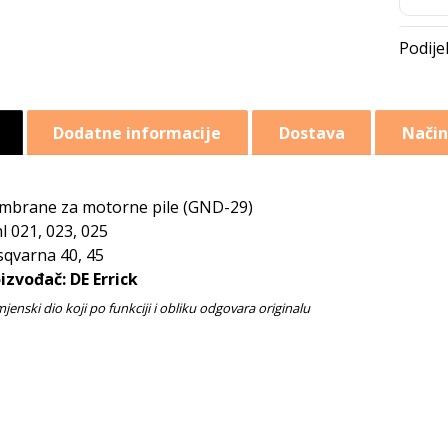
Dodatne informacije
Dostava
Način
brane za motorne pile (GND-29)
hl 021, 023, 025
qvarna 40, 45
izvođač: DE Errick