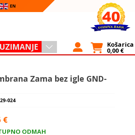
EN
Košarica
UZIMANJE
0,00
€
brana Zama bez igle GND-
 29-024
6
€
TUPNO ODMAH