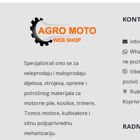
KONT
inf
What
ne pozi
Specijalizirali smo se za
Vibe
veleprodaju i maloprodaju
pozivi)
dijelova, strojeva, opreme i
Rudo
potrošnog materijala za
Koprivn
motorne pile, kosilice, trimere,
Tomos motore, kultivatore i
sitnu poljoprivrednu
RADN
mehanizaciju.