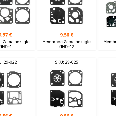
9,97
€
9,56
€
 Zama bez igle
Membrana Zama bez igle
Membr
GND-1
GND-12
U: 29-022
SKU: 29-025
9,56
€
9,56
€