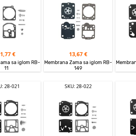
11,77
€
13,67
€
ama sa iglom RB-
Membrana Zama sa iglom RB-
Membran
11
149
U: 28-021
SKU: 28-022