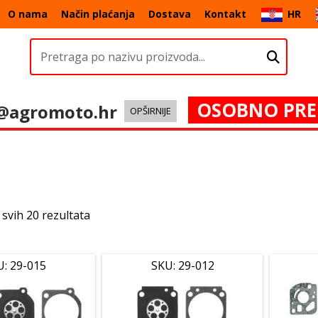
O nama
Način plaćanja
Dostava
Kontakt
HR
OSOBNO PRE
@agromoto.hr
OPŠIRNIJE
 svih 20 rezultata
U: 29-015
SKU: 29-012