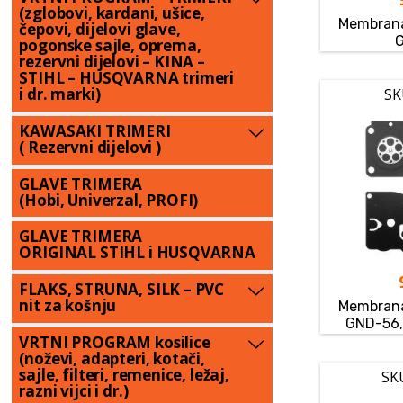
(zglobovi, kardani, ušice,
Membrana
čepovi, dijelovi glave,
pogonske sajle, oprema,
rezervni dijelovi – KINA –
STIHL – HUSQVARNA trimeri
i dr. marki)
SK
KAWASAKI TRIMERI
( Rezervni dijelovi )
GLAVE TRIMERA
(Hobi, Univerzal, PROFI)
GLAVE TRIMERA
ORIGINAL STIHL i HUSQVARNA
FLAKS, STRUNA, SILK – PVC
nit za košnju
Membrana
GND-56,
VRTNI PROGRAM kosilice
(noževi, adapteri, kotači,
sajle, filteri, remenice, ležaj,
SK
razni vijci i dr.)