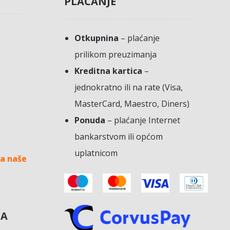
PLAĆANJE
Otkupnina
– plaćanje
prilikom preuzimanja
Kreditna kartica
–
jednokratno ili na rate (Visa,
MasterCard, Maestro, Diners)
Ponuda
– plaćanje Internet
bankarstvom ili općom
uplatnicom
a naše
NA