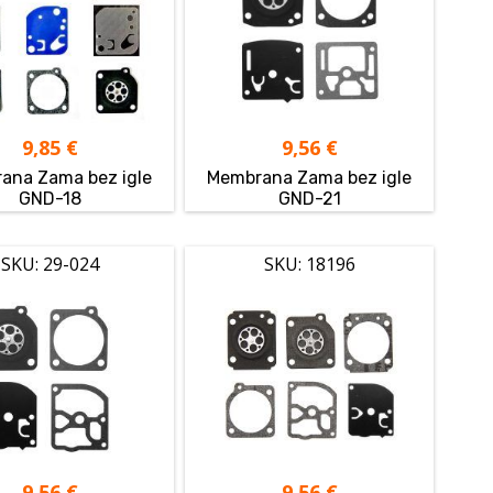
9,85
€
9,56
€
ana Zama bez igle
Membrana Zama bez igle
GND-18
GND-21
SKU: 29-024
SKU: 18196
9,56
€
9,56
€