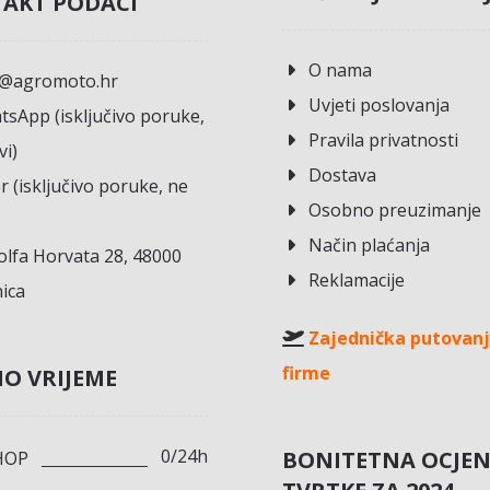
AKT PODACI
O nama
o@agromoto.hr
Uvjeti poslovanja
sApp (isključivo poruke,
Pravila privatnosti
vi)
Dostava
r (isključivo poruke, ne
Osobno preuzimanje
Način plaćanja
lfa Horvata 28, 48000
Reklamacije
ica
Zajednička putovanj
firme
O VRIJEME
0/24h
BONITETNA OCJE
HOP