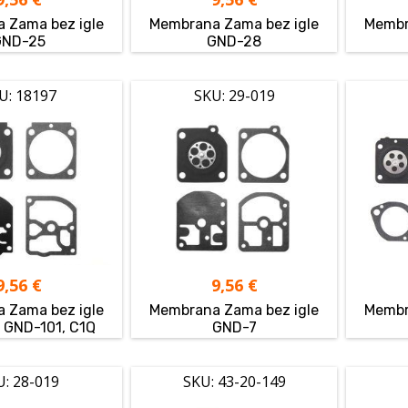
 Zama bez igle
Membrana Zama bez igle
Membr
GND-25
GND-28
U: 18197
SKU: 29-019
9,56
€
9,56
€
 Zama bez igle
Membrana Zama bez igle
Membr
 GND-101, C1Q
GND-7
U: 28-019
SKU: 43-20-149