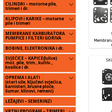
CILINDRI – motorne pile,
trimeri i dr.
KLIPOVI i KARIKE – motorne
pile i trimeri
MEMBRANE KARBURATORA
PUMPICE I FILTERI GORIVA
Membrana
BOBINE, ELEKTRONIKA i dr.
SVJEĆICE – KAPICE(lulice)
SK
mot. pile, trim., kultiv.,
kosilice i dr.
OPREMA I ALATI
(start uže, ključevi svjećica,
karnisteri, brusne ploče,
šumar. klinovi, remeni)
LEŽAJEVI – SEMERINZI
VRTNI PROGRAM – TRIMERI