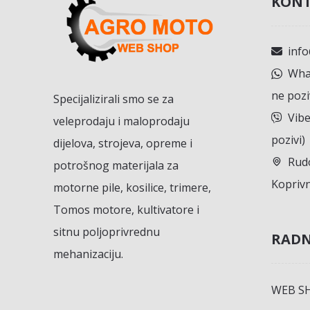
KONT
inf
What
ne pozi
Specijalizirali smo se za
Vibe
veleprodaju i maloprodaju
pozivi)
dijelova, strojeva, opreme i
Rudo
potrošnog materijala za
Koprivn
motorne pile, kosilice, trimere,
Tomos motore, kultivatore i
sitnu poljoprivrednu
RADN
mehanizaciju.
WEB S