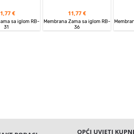
11,77
€
11,77
€
ama sa iglom RB-
Membrana Zama sa iglom RB-
Membran
31
36
OPĆI UVJETI KUPN