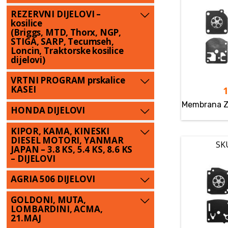
REZERVNI DIJELOVI –
kosilice
(Briggs, MTD, Thorx, NGP,
STIGA, SARP, Tecumseh,
Loncin, Traktorske kosilice
dijelovi)
VRTNI PROGRAM prskalice
KASEI
Membrana Z
HONDA DIJELOVI
KIPOR, KAMA, KINESKI
DIESEL MOTORI, YANMAR
SK
JAPAN – 3.8 KS, 5.4 KS, 8.6 KS
– DIJELOVI
AGRIA 506 DIJELOVI
GOLDONI, MUTA,
LOMBARDINI, ACMA,
21.MAJ