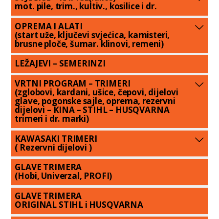
mot. pile, trim., kultiv., kosilice i dr.
OPREMA I ALATI
(start uže, ključevi svjećica, karnisteri,
brusne ploče, šumar. klinovi, remeni)
LEŽAJEVI – SEMERINZI
VRTNI PROGRAM – TRIMERI
(zglobovi, kardani, ušice, čepovi, dijelovi
glave, pogonske sajle, oprema, rezervni
dijelovi – KINA – STIHL – HUSQVARNA
trimeri i dr. marki)
KAWASAKI TRIMERI
( Rezervni dijelovi )
GLAVE TRIMERA
(Hobi, Univerzal, PROFI)
GLAVE TRIMERA
ORIGINAL STIHL i HUSQVARNA