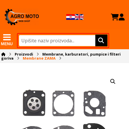
MENU
Proizvodi
Membrane, karburatori, pumpice i filteri
goriva
Membrane ZAMA