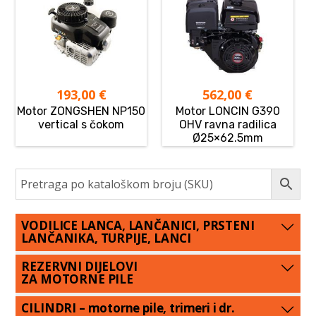
193,00
€
562,00
€
Motor ZONGSHEN NP150
Motor LONCIN G390
vertical s čokom
OHV ravna radilica
Ø25×62.5mm
VODILICE LANCA, LANČANICI, PRSTENI
LANČANIKA, TURPIJE, LANCI
REZERVNI DIJELOVI
ZA MOTORNE PILE
CILINDRI – motorne pile, trimeri i dr.