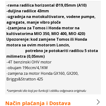
-ravna radilica horizontal Ø19,05mm (A10)
-duljina radilice 43mm
-ugradnja na motokultivatore, vodene pumpe,
agregate, manje vibro ploče
-(zamjena za Tomos i Honda motor na
kultivatorima MIO 350, MIO 400, MIO 420)
Upozorenje: kod zamjene Tomos ili Honda
motora sa ovim motorom Loncin,
potrebno je potokariti radilicu 5 stota
milimetra (0,05mm)
-4T benzinski OHV motor
-obujam 196ccm/4,1KW
-zamjena za motor Honda GX160, GX200,
Briggs&Stratton 425
Način plaćanja i Dostava