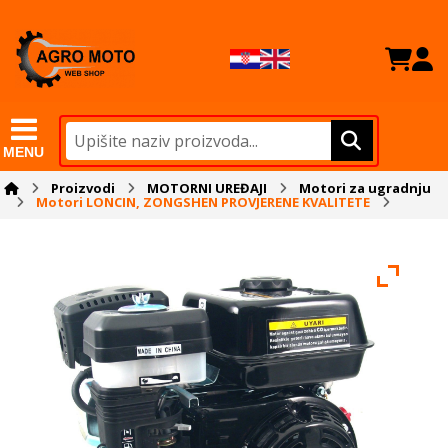
MENU
Proizvodi
MOTORNI UREĐAJI
Motori za ugradnju
Motori LONCIN, ZONGSHEN PROVJERENE KVALITETE