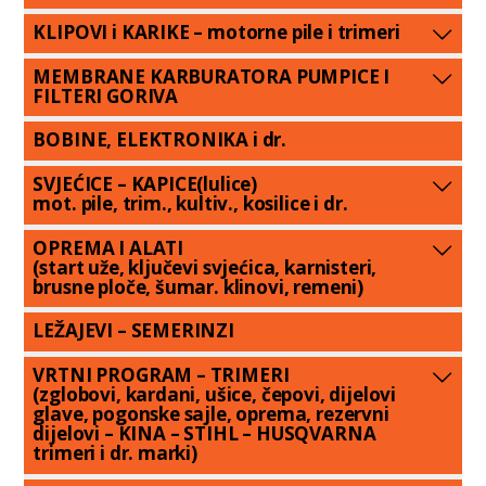
KLIPOVI i KARIKE – motorne pile i trimeri
MEMBRANE KARBURATORA PUMPICE I
FILTERI GORIVA
BOBINE, ELEKTRONIKA i dr.
SVJEĆICE – KAPICE(lulice)
mot. pile, trim., kultiv., kosilice i dr.
OPREMA I ALATI
(start uže, ključevi svjećica, karnisteri,
brusne ploče, šumar. klinovi, remeni)
LEŽAJEVI – SEMERINZI
VRTNI PROGRAM – TRIMERI
(zglobovi, kardani, ušice, čepovi, dijelovi
glave, pogonske sajle, oprema, rezervni
dijelovi – KINA – STIHL – HUSQVARNA
trimeri i dr. marki)