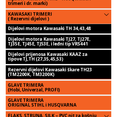
trimeri i dr. marki)
KAWASAKI TRIMERI
( Rezervni dijelovi )
Dijelovi motora Kawasaki TH 34,43,48
Dijelovi motora Kawasaki TJ27, TJ27E,
TJ35E, TJ45E, TJ53E, i leđni tip VRS441
Dijelovi prijenosa Kawasaki KAAZ za
tipove TJ,TH (27,35,45,53)
Rezervni dijelovi Kawasaki škare TH23
(TM2200K, TM3200K)
GLAVE TRIMERA
(Hobi, Univerzal, PROFI)
GLAVE TRIMERA
ORIGINAL STIHL i HUSQVARNA
FLAKS, STRUNA, SILK – PVC nit za košnju