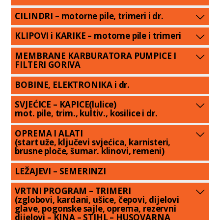
CILINDRI – motorne pile, trimeri i dr.
KLIPOVI i KARIKE – motorne pile i trimeri
MEMBRANE KARBURATORA PUMPICE I
FILTERI GORIVA
BOBINE, ELEKTRONIKA i dr.
SVJEĆICE – KAPICE(lulice)
mot. pile, trim., kultiv., kosilice i dr.
OPREMA I ALATI
(start uže, ključevi svjećica, karnisteri,
brusne ploče, šumar. klinovi, remeni)
LEŽAJEVI – SEMERINZI
VRTNI PROGRAM – TRIMERI
(zglobovi, kardani, ušice, čepovi, dijelovi
glave, pogonske sajle, oprema, rezervni
dijelovi – KINA – STIHL – HUSQVARNA