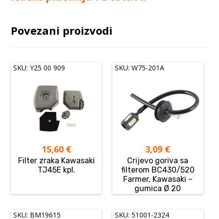
Povezani proizvodi
SKU: Y25 00 909
SKU: W75-201A
15,60
€
3,09
€
Filter zraka Kawasaki
Crijevo goriva sa
TJ45E kpl.
filterom BC430/520
Farmer, Kawasaki –
gumica Ø 20
SKU: BM19615
SKU: 51001-2324