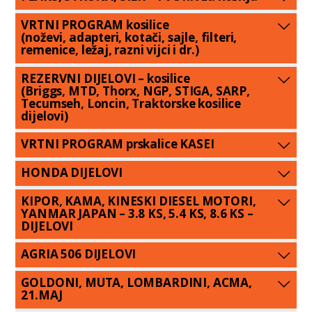
VRTNI PROGRAM kosilice
(noževi, adapteri, kotači, sajle, filteri,
remenice, ležaj, razni vijci i dr.)
REZERVNI DIJELOVI – kosilice
(Briggs, MTD, Thorx, NGP, STIGA, SARP,
Tecumseh, Loncin, Traktorske kosilice
dijelovi)
VRTNI PROGRAM prskalice KASEI
HONDA DIJELOVI
KIPOR, KAMA, KINESKI DIESEL MOTORI,
YANMAR JAPAN – 3.8 KS, 5.4 KS, 8.6 KS –
DIJELOVI
AGRIA 506 DIJELOVI
GOLDONI, MUTA, LOMBARDINI, ACMA,
21.MAJ