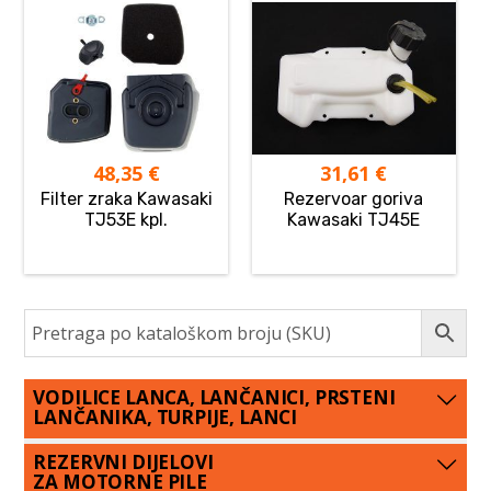
48,35
€
31,61
€
Filter zraka Kawasaki
Rezervoar goriva
TJ53E kpl.
Kawasaki TJ45E
VODILICE LANCA, LANČANICI, PRSTENI
LANČANIKA, TURPIJE, LANCI
REZERVNI DIJELOVI
ZA MOTORNE PILE