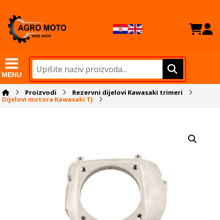
MENU
Proizvodi
Rezervni dijelovi Kawasaki trimeri
Dijelovi motora Kawasaki TJ