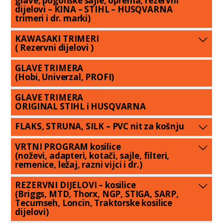
glave, pogonske sajle, oprema, rezervni
dijelovi – KINA – STIHL – HUSQVARNA
trimeri i dr. marki)
KAWASAKI TRIMERI
( Rezervni dijelovi )
GLAVE TRIMERA
(Hobi, Univerzal, PROFI)
GLAVE TRIMERA
ORIGINAL STIHL i HUSQVARNA
FLAKS, STRUNA, SILK – PVC nit za košnju
VRTNI PROGRAM kosilice
(noževi, adapteri, kotači, sajle, filteri,
remenice, ležaj, razni vijci i dr.)
REZERVNI DIJELOVI – kosilice
(Briggs, MTD, Thorx, NGP, STIGA, SARP,
Tecumseh, Loncin, Traktorske kosilice
dijelovi)