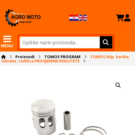
MENU
Proizvodi
TOMOS PROGRAM
TOMOS klip, karike,
cilindar, radilica PROVJERENE KVALITETE