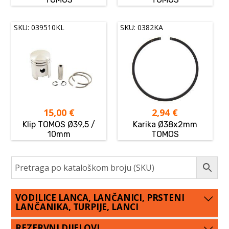
SKU: 039510KL
SKU: 0382KA
15,00
€
2,94
€
Klip TOMOS Ø39,5 /
Karika Ø38x2mm
10mm
TOMOS
VODILICE LANCA, LANČANICI, PRSTENI
LANČANIKA, TURPIJE, LANCI
REZERVNI DIJELOVI