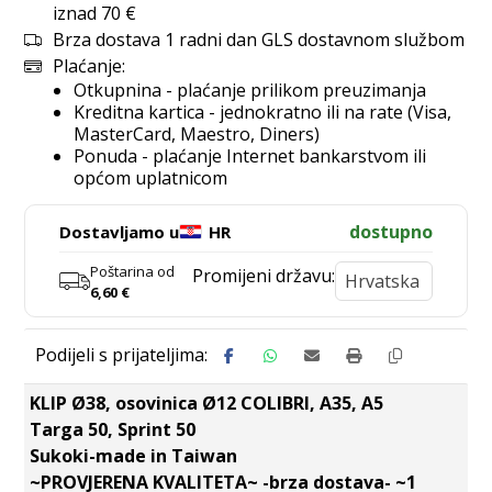
iznad 70 €
Brza dostava 1 radni dan GLS dostavnom službom
Plaćanje:
Otkupnina - plaćanje prilikom preuzimanja
Kreditna kartica - jednokratno ili na rate (Visa,
MasterCard, Maestro, Diners)
Ponuda - plaćanje Internet bankarstvom ili
općom uplatnicom
dostupno
Dostavljamo u
HR
Poštarina od
Promijeni državu:
6,60
€
KLIP Ø38, osovinica Ø12 COLIBRI, A35, A5
Targa 50, Sprint 50
Sukoki-made in Taiwan
~PROVJERENA KVALITETA~ -brza dostava- ~1