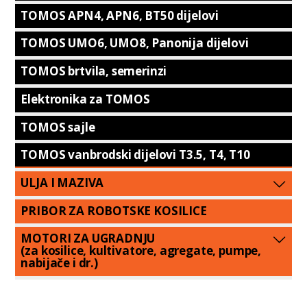
TOMOS APN4, APN6, BT50 dijelovi
TOMOS UMO6, UMO8, Panonija dijelovi
TOMOS brtvila, semerinzi
Elektronika za TOMOS
TOMOS sajle
TOMOS vanbrodski dijelovi T3.5, T4, T10
ULJA I MAZIVA
PRIBOR ZA ROBOTSKE KOSILICE
MOTORI ZA UGRADNJU
(za kosilice, kultivatore, agregate, pumpe,
nabijače i dr.)