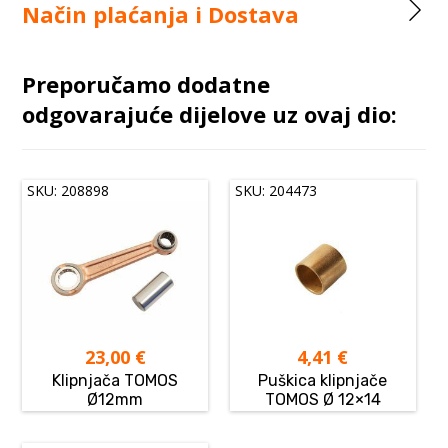
Način plaćanja i Dostava
Preporučamo dodatne
odgovarajuće dijelove uz ovaj dio:
SKU: 208898
SKU: 204473
23,00
€
4,41
€
Klipnjača TOMOS
Puškica klipnjače
Ø12mm
TOMOS Ø 12×14