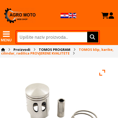
MENU
Proizvodi
TOMOS PROGRAM
TOMOS klip, karike,
cilindar, radilica PROVJERENE KVALITETE