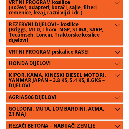
VRTNI PROGRAM kosilice
(noževi, adapteri, kotači, sajle, filteri,
remenice, ležaj, razni vijci i dr.)
REZERVNI DIJELOVI – kosilice
(Briggs, MTD, Thorx, NGP, STIGA, SARP,
Tecumseh, Loncin, Traktorske kosilice
dijelovi)
VRTNI PROGRAM prskalice KASEI
HONDA DIJELOVI
KIPOR, KAMA, KINESKI DIESEL MOTORI,
YANMAR JAPAN – 3.8 KS, 5.4 KS, 8.6 KS –
DIJELOVI
AGRIA 506 DIJELOVI
GOLDONI, MUTA, LOMBARDINI, ACMA,
21.MAJ
REZAČI BETONA – NABIJAČI ZEMLJE