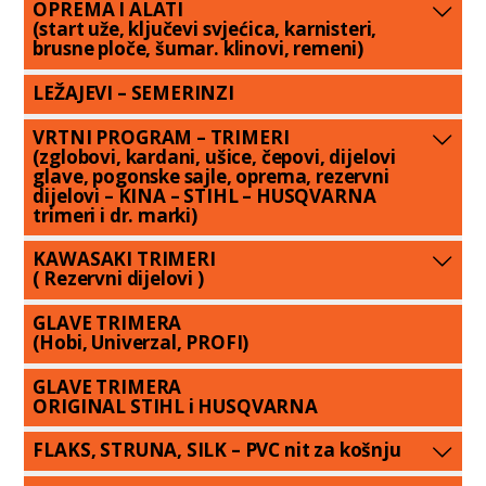
OPREMA I ALATI
(start uže, ključevi svjećica, karnisteri,
brusne ploče, šumar. klinovi, remeni)
LEŽAJEVI – SEMERINZI
VRTNI PROGRAM – TRIMERI
(zglobovi, kardani, ušice, čepovi, dijelovi
glave, pogonske sajle, oprema, rezervni
dijelovi – KINA – STIHL – HUSQVARNA
trimeri i dr. marki)
KAWASAKI TRIMERI
( Rezervni dijelovi )
GLAVE TRIMERA
(Hobi, Univerzal, PROFI)
GLAVE TRIMERA
ORIGINAL STIHL i HUSQVARNA
FLAKS, STRUNA, SILK – PVC nit za košnju