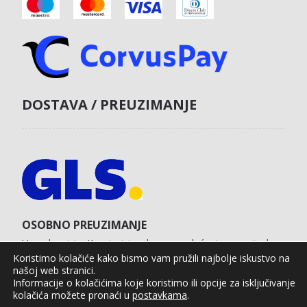
DOSTAVA / PREUZIMANJE
OSOBNO PREUZIMANJE
U poslovnici u Koprivnici s obvezom plaćanja unaprijed
karticom na web shopu.
Koristimo kolačiće kako bismo vam pružili najbolje iskustvo na
našoj web stranici.
Informacije o kolačićima koje koristimo ili opcije za isključivanje
kolačića možete pronaći u
postavkama
.
Agro Moto Shop © 2025.
Izrada web shopa:
kT dizajn