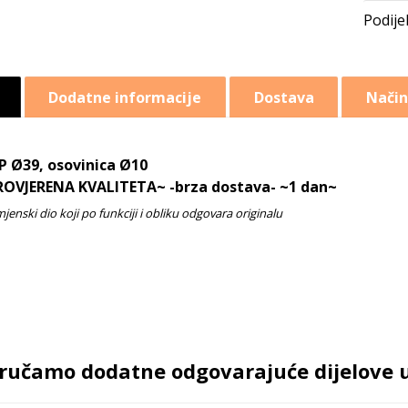
Dodatne informacije
Dostava
Način
P Ø39, osovinica Ø10
ROVJERENA KVALITETA~ -brza dostava- ~1 dan~
ručamo dodatne odgovarajuće dijelove uz