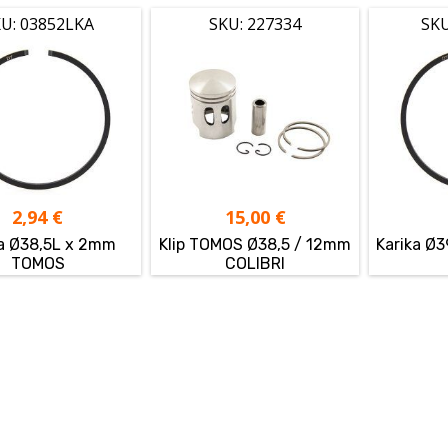
U: 03852LKA
SKU: 227334
SKU
2,94
€
15,00
€
ka Ø38,5L x 2mm
Klip TOMOS Ø38,5 / 12mm
Karika 
TOMOS
COLIBRI