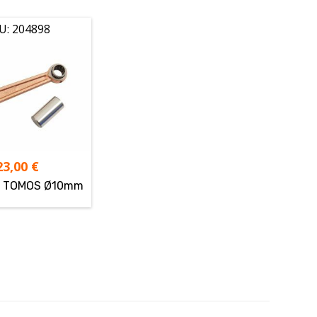
U: 204898
23,00
€
ča TOMOS Ø10mm