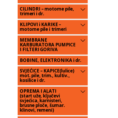
CILINDRI – motorne pile,
trimeri i dr.
KLIPOVI i KARIKE –
motorne pile i trimeri
MEMBRANE
KARBURATORA PUMPICE
I FILTERI GORIVA
BOBINE, ELEKTRONIKA i dr.
SVJEĆICE – KAPICE(lulice)
mot. pile, trim., kultiv.,
kosilice i dr.
OPREMA I ALATI
(start uže, ključevi
svjećica, karnisteri,
brusne ploče, šumar.
klinovi, remeni)