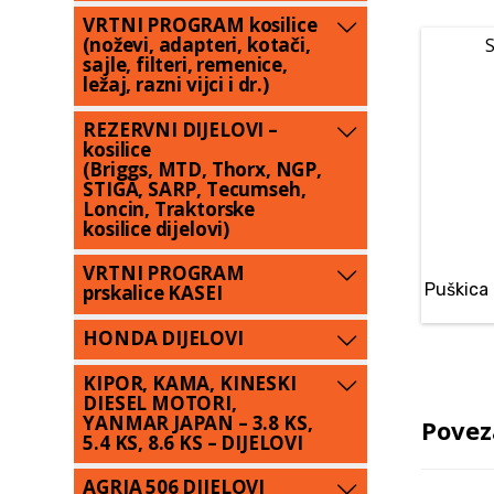
VRTNI PROGRAM kosilice
(noževi, adapteri, kotači,
S
sajle, filteri, remenice,
ležaj, razni vijci i dr.)
REZERVNI DIJELOVI –
kosilice
(Briggs, MTD, Thorx, NGP,
STIGA, SARP, Tecumseh,
Loncin, Traktorske
kosilice dijelovi)
VRTNI PROGRAM
Puškica
prskalice KASEI
HONDA DIJELOVI
KIPOR, KAMA, KINESKI
DIESEL MOTORI,
YANMAR JAPAN – 3.8 KS,
Povez
5.4 KS, 8.6 KS – DIJELOVI
AGRIA 506 DIJELOVI