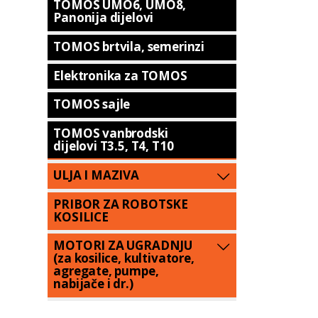
TOMOS UMO6, UMO8,
Panonija dijelovi
TOMOS brtvila, semerinzi
Elektronika za TOMOS
TOMOS sajle
TOMOS vanbrodski
dijelovi T3.5, T4, T10
ULJA I MAZIVA
PRIBOR ZA ROBOTSKE
KOSILICE
MOTORI ZA UGRADNJU
(za kosilice, kultivatore,
agregate, pumpe,
nabijače i dr.)