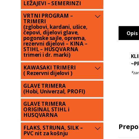
LEŽAJEVI – SEMERINZI
VRTNI PROGRAM –
TRIMERI
(zglobovi, kardani, ušice,
čepovi, dijelovi glave,
Opis
pogonske sajle, oprema,
rezervni dijelovi – KINA –
STIHL – HUSQVARNA
trimeri i dr. marki)
KLI
~P
KAWASAKI TRIMERI
( Rezervni dijelovi )
GLAVE TRIMERA
(Hobi, Univerzal, PROFI)
GLAVE TRIMERA
ORIGINAL STIHL i
HUSQVARNA
Prepo
FLAKS, STRUNA, SILK –
PVC nit za košnju