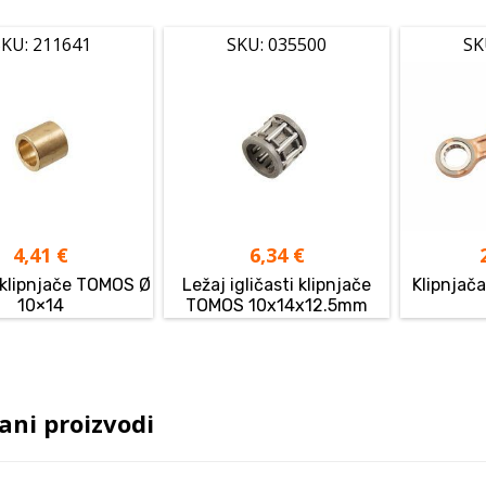
KU: 211641
SKU: 035500
SK
4,41
€
6,34
€
 klipnjače TOMOS Ø
Ležaj igličasti klipnjače
Klipnja
10×14
TOMOS 10x14x12.5mm
ani proizvodi