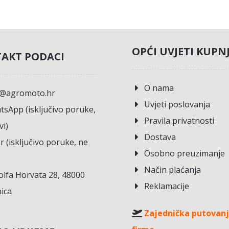
OPĆI UVJETI KUPN
AKT PODACI
O nama
o@agromoto.hr
Uvjeti poslovanja
sApp (isključivo poruke,
Pravila privatnosti
vi)
Dostava
r (isključivo poruke, ne
Osobno preuzimanje
Način plaćanja
lfa Horvata 28, 48000
Reklamacije
ica
Zajednička putovanj