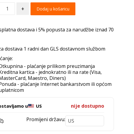
+
Dodaj u košaricu
splatna dostava i 5% popusta za narudžbe iznad 70
za dostava 1 radni dan GLS dostavnom službom
ćanje:
Otkupnina - plaćanje prilikom preuzimanja
Kreditna kartica - jednokratno ili na rate (Visa,
MasterCard, Maestro, Diners)
Ponuda - plaćanje Internet bankarstvom ili općom
uplatnicom
nije dostupno
ostavljamo u
US
Promijeni državu: