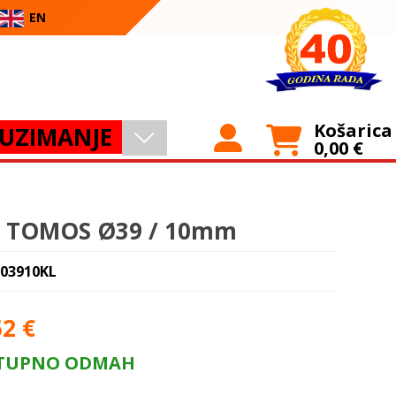
EN
Košarica
UZIMANJE
0,00
€
p TOMOS Ø39 / 10mm
 03910KL
52
€
TUPNO ODMAH