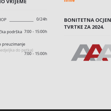
firme
O VRIJEME
0/24h
BONITETNA OCJE
HOP
TVRTKE ZA 2024.
7:00 - 15:00h
ička podrška
 preuzimanje
edjeljka do petka)
7:00 - 15:00h