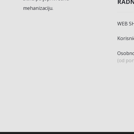
RADN
mehanizaciju.
WEB S
Korisn
Osobno
(od pon