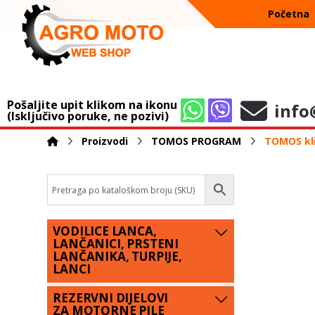
Početna
Pošaljite upit klikom na ikonu
info
(Isključivo poruke, ne pozivi)
Proizvodi
TOMOS PROGRAM
TOMOS kli
VODILICE LANCA,
LANČANICI, PRSTENI
LANČANIKA, TURPIJE,
LANCI
REZERVNI DIJELOVI
ZA MOTORNE PILE