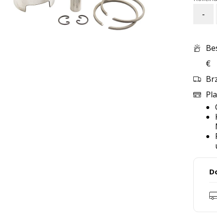
-
Be
€
Br
Pla
D