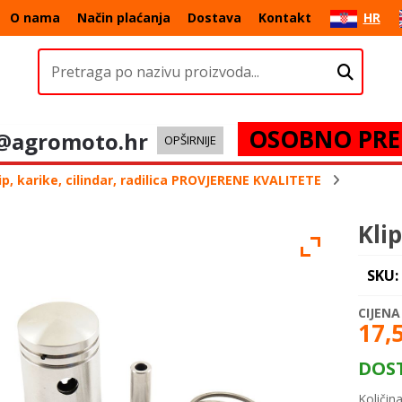
O nama
Način plaćanja
Dostava
Kontakt
HR
OSOBNO PRE
@agromoto.hr
OPŠIRNIJE
p, karike, cilindar, radilica PROVJERENE KVALITETE
Kli
SKU:
17,
DOS