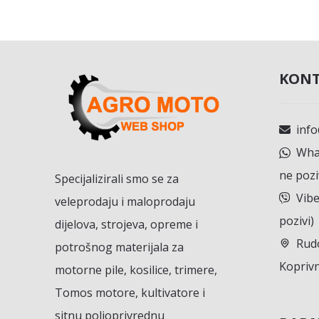
KONT
inf
What
ne pozi
Specijalizirali smo se za
Vibe
veleprodaju i maloprodaju
pozivi)
dijelova, strojeva, opreme i
Rudo
potrošnog materijala za
Koprivn
motorne pile, kosilice, trimere,
Tomos motore, kultivatore i
sitnu poljoprivrednu