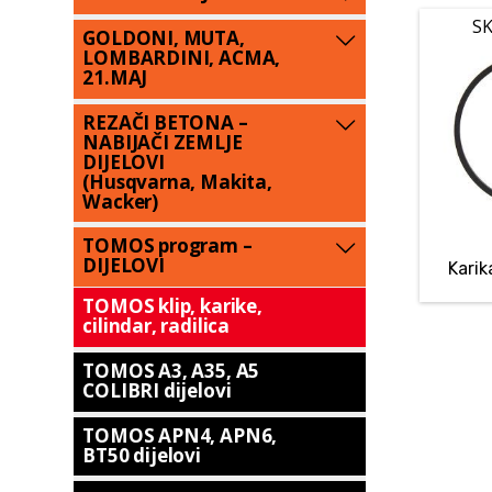
SK
GOLDONI, MUTA,
LOMBARDINI, ACMA,
21.MAJ
REZAČI BETONA –
NABIJAČI ZEMLJE
DIJELOVI
(Husqvarna, Makita,
Wacker)
TOMOS program –
DIJELOVI
Kari
TOMOS klip, karike,
cilindar, radilica
TOMOS A3, A35, A5
COLIBRI dijelovi
TOMOS APN4, APN6,
BT50 dijelovi