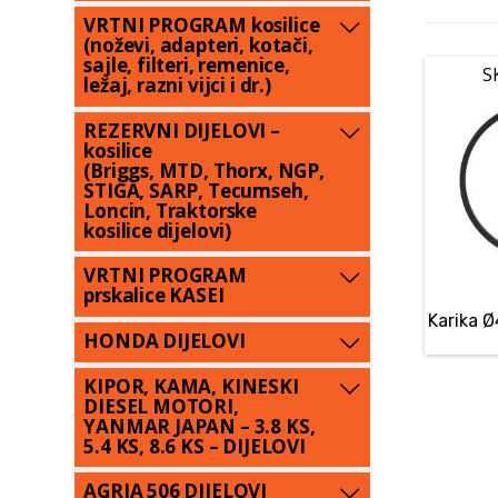
VRTNI PROGRAM kosilice
(noževi, adapteri, kotači,
sajle, filteri, remenice,
S
ležaj, razni vijci i dr.)
REZERVNI DIJELOVI –
kosilice
(Briggs, MTD, Thorx, NGP,
STIGA, SARP, Tecumseh,
Loncin, Traktorske
kosilice dijelovi)
VRTNI PROGRAM
prskalice KASEI
Karika 
HONDA DIJELOVI
KIPOR, KAMA, KINESKI
DIESEL MOTORI,
YANMAR JAPAN – 3.8 KS,
5.4 KS, 8.6 KS – DIJELOVI
AGRIA 506 DIJELOVI