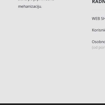
RADN
mehanizaciju.
WEB S
Korisn
Osobno
(od pon