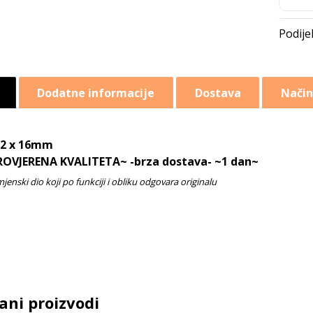
Dodatne informacije
Dostava
Način
12 x 16mm
ROVJERENA KVALITETA~ -brza dostava- ~1 dan~
ani proizvodi