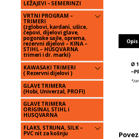
LEŽAJEVI – SEMERINZI
VRTNI PROGRAM –
TRIMERI
(zglobovi, kardani, ušice,
čepovi, dijelovi glave,
pogonske sajle, oprema,
Opis
rezervni dijelovi – KINA –
STIHL – HUSQVARNA
trimeri i dr. marki)
Ø 
KAWASAKI TRIMERI
~P
( Rezervni dijelovi )
GLAVE TRIMERA
(Hobi, Univerzal, PROFI)
GLAVE TRIMERA
ORIGINAL STIHL i
HUSQVARNA
FLAKS, STRUNA, SILK –
Povez
PVC nit za košnju