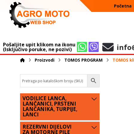
Početna
Pošaljite upit klikom na ikonu
info
(Isključivo poruke, ne pozivi)
Proizvodi
TOMOS PROGRAM
TOMOS kli
VODILICE LANCA,
LANČANICI, PRSTENI
LANČANIKA, TURPIJE,
LANCI
REZERVNI DIJELOVI
ZA MOTORNE PILE