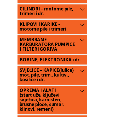
CILINDRI – motorne pile,
trimeri i dr.
KLIPOVI i KARIKE –
motorne pile i trimeri
MEMBRANE
KARBURATORA PUMPICE
I FILTERI GORIVA
BOBINE, ELEKTRONIKA i dr.
SVJEĆICE – KAPICE(lulice)
mot. pile, trim., kultiv.,
kosilice i dr.
OPREMA I ALATI
(start uže, ključevi
svjećica, karnisteri,
brusne ploče, šumar.
klinovi, remeni)