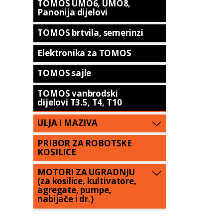
TOMOS UMO6, UMO8,
Panonija dijelovi
TOMOS brtvila, semerinzi
Elektronika za TOMOS
TOMOS sajle
TOMOS vanbrodski
dijelovi T3.5, T4, T10
ULJA I MAZIVA
PRIBOR ZA ROBOTSKE
KOSILICE
MOTORI ZA UGRADNJU
(za kosilice, kultivatore,
agregate, pumpe,
nabijače i dr.)