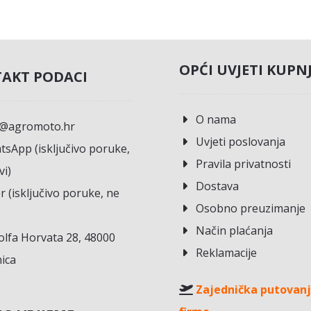
OPĆI UVJETI KUPN
AKT PODACI
O nama
o@agromoto.hr
Uvjeti poslovanja
sApp (isključivo poruke,
Pravila privatnosti
vi)
Dostava
r (isključivo poruke, ne
Osobno preuzimanje
Način plaćanja
lfa Horvata 28, 48000
Reklamacije
ica
Zajednička putovanj