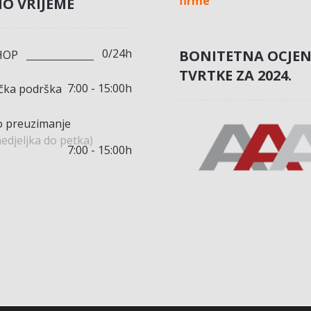
firme
O VRIJEME
0/24h
BONITETNA OCJE
HOP
TVRTKE ZA 2024.
7:00 - 15:00h
ička podrška
 preuzimanje
edjeljka do petka)
7:00 - 15:00h