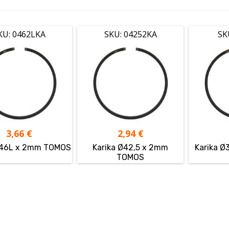
KU: 0462LKA
SKU: 04252KA
SK
3,66
€
2,94
€
Ø46L x 2mm TOMOS
Karika Ø42,5 x 2mm
Karika 
TOMOS