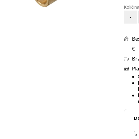
-
Be
€
Br
Pla
D