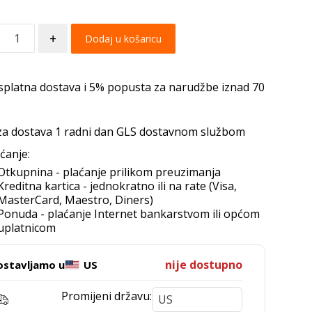
+
Dodaj u košaricu
splatna dostava i 5% popusta za narudžbe iznad 70
za dostava 1 radni dan GLS dostavnom službom
ćanje:
Otkupnina - plaćanje prilikom preuzimanja
Kreditna kartica - jednokratno ili na rate (Visa,
MasterCard, Maestro, Diners)
Ponuda - plaćanje Internet bankarstvom ili općom
uplatnicom
nije dostupno
ostavljamo u
US
Promijeni državu: