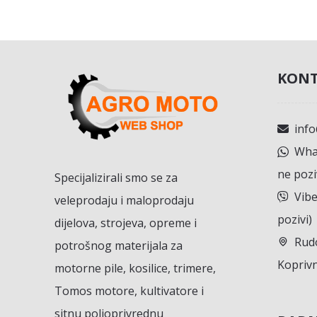
KONT
inf
What
ne pozi
Specijalizirali smo se za
Vibe
veleprodaju i maloprodaju
pozivi)
dijelova, strojeva, opreme i
Rudo
potrošnog materijala za
Koprivn
motorne pile, kosilice, trimere,
Tomos motore, kultivatore i
sitnu poljoprivrednu