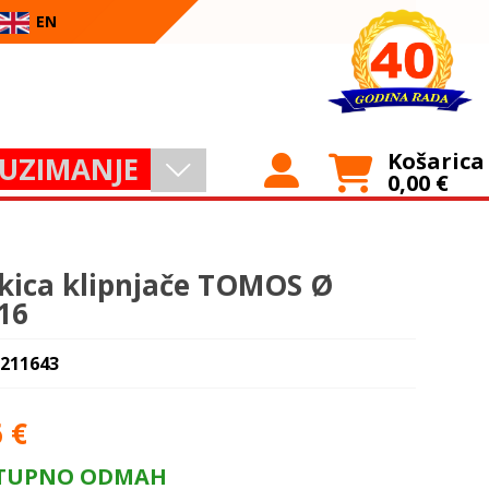
EN
Košarica
UZIMANJE
0,00
€
kica klipnjače TOMOS Ø
16
 211643
6
€
TUPNO ODMAH