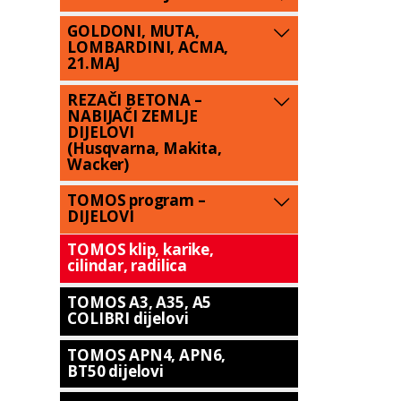
GOLDONI, MUTA,
LOMBARDINI, ACMA,
21.MAJ
REZAČI BETONA –
NABIJAČI ZEMLJE
DIJELOVI
(Husqvarna, Makita,
Wacker)
TOMOS program –
DIJELOVI
TOMOS klip, karike,
cilindar, radilica
TOMOS A3, A35, A5
COLIBRI dijelovi
TOMOS APN4, APN6,
BT50 dijelovi