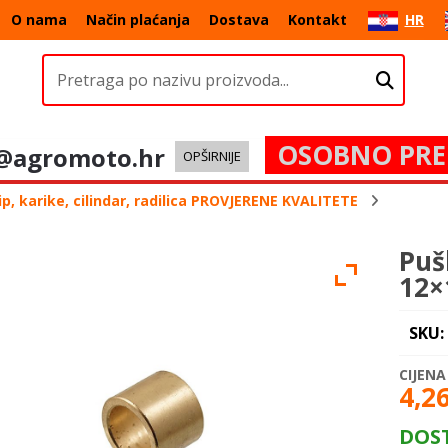
O nama
Način plaćanja
Dostava
Kontakt
HR
OSOBNO PRE
@agromoto.hr
OPŠIRNIJE
p, karike, cilindar, radilica PROVJERENE KVALITETE
Puš
12×
SKU:
4,2
DOS