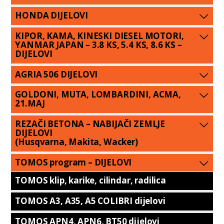
HONDA DIJELOVI
KIPOR, KAMA, KINESKI DIESEL MOTORI,
YANMAR JAPAN – 3.8 KS, 5.4 KS, 8.6 KS –
DIJELOVI
AGRIA 506 DIJELOVI
GOLDONI, MUTA, LOMBARDINI, ACMA,
21.MAJ
REZAČI BETONA – NABIJAČI ZEMLJE
DIJELOVI
(Husqvarna, Makita, Wacker)
TOMOS program – DIJELOVI
TOMOS klip, karike, cilindar, radilica
TOMOS A3, A35, A5 COLIBRI dijelovi
TOMOS APN4, APN6, BT50 dijelovi