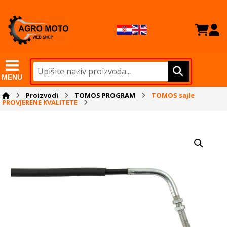
MENU
Proizvodi
TOMOS PROGRAM
TOMOS sajle
PROVJERENE KVALITETE