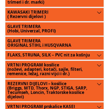
trimeri i dr. marki)
KAWASAKI TRIMERI
( Rezervni dijelovi )
GLAVE TRIMERA
(Hobi, Univerzal, PROFI)
GLAVE TRIMERA
ORIGINAL STIHL i HUSQVARNA
FLAKS, STRUNA, SILK – PVC nit za košnju
VRTNI PROGRAM kosilice
(noževi, adapteri, kotači, sajle, filteri,
remenice, ležaj, razni vijci i dr.)
REZERVNI DIJELOVI – kosilice
(Briggs, MTD, Thorx, NGP, STIGA, SARP,
Tecumseh, Loncin, Traktorske kosilice
dijelovi)
VRTNI PROGRAM prskalice KASEI