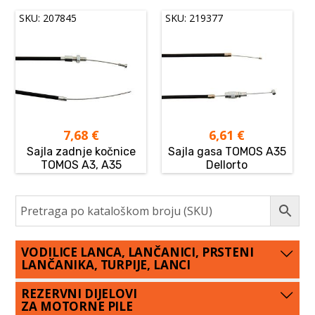
SKU: 207845
SKU: 219377
7,68
€
6,61
€
Sajla zadnje kočnice
Sajla gasa TOMOS A35
TOMOS A3, A35
Dellorto
VODILICE LANCA, LANČANICI, PRSTENI
LANČANIKA, TURPIJE, LANCI
REZERVNI DIJELOVI
ZA MOTORNE PILE