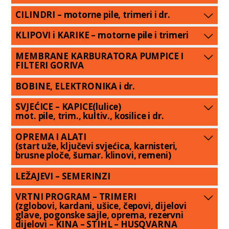
CILINDRI – motorne pile, trimeri i dr.
KLIPOVI i KARIKE – motorne pile i trimeri
MEMBRANE KARBURATORA PUMPICE I
FILTERI GORIVA
BOBINE, ELEKTRONIKA i dr.
SVJEĆICE – KAPICE(lulice)
mot. pile, trim., kultiv., kosilice i dr.
OPREMA I ALATI
(start uže, ključevi svjećica, karnisteri,
brusne ploče, šumar. klinovi, remeni)
LEŽAJEVI – SEMERINZI
VRTNI PROGRAM – TRIMERI
(zglobovi, kardani, ušice, čepovi, dijelovi
glave, pogonske sajle, oprema, rezervni
dijelovi – KINA – STIHL – HUSQVARNA