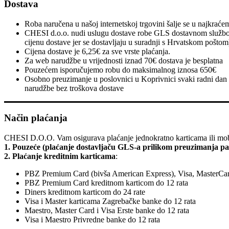
Dostava
Roba naručena u našoj internetskoj trgovini šalje se u najkra
CHESI d.o.o. nudi uslugu dostave robe GLS dostavnom službom b
cijenu dostave jer se dostavljaju u suradnji s Hrvatskom poštom
Cijena dostave je 6,25€ za sve vrste plaćanja.
Za web narudžbe u vrijednosti iznad 70€ dostava je besplatna
Pouzećem isporučujemo robu do maksimalnog iznosa 650€
Osobno preuzimanje u poslovnici u Koprivnici svaki radni dan
narudžbe bez troškova dostave
Način plaćanja
CHESI D.O.O. Vam osigurava plaćanje jednokratno karticama ili mob
1. Pouzeće (plaćanje dostavljaču GLS-a prilikom preuzimanja pa
2. Plaćanje kreditnim karticama
:
PBZ Premium Card (bivša American Express), Visa, MasterCar
PBZ Premium Card kreditnom karticom do 12 rata
Diners kreditnom karticom do 24 rate
Visa i Master karticama Zagrebačke banke do 12 rata
Maestro, Master Card i Visa Erste banke do 12 rata
Visa i Maestro Privredne banke do 12 rata