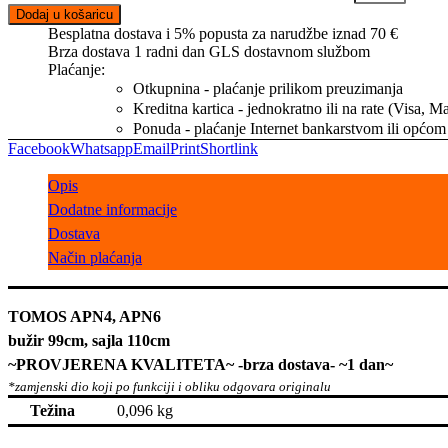
Dodaj u košaricu
Besplatna dostava i 5% popusta za narudžbe iznad 70 €
Brza dostava 1 radni dan GLS dostavnom službom
Plaćanje:
Otkupnina - plaćanje prilikom preuzimanja
Kreditna kartica - jednokratno ili na rate (Visa, 
Ponuda - plaćanje Internet bankarstvom ili općom
Facebook
Whatsapp
Email
Print
Shortlink
Opis
Dodatne informacije
Dostava
Način plaćanja
TOMOS APN4, APN6
bužir 99cm, sajla 110cm
~PROVJERENA KVALITETA~ -brza dostava- ~1 dan~
Težina
0,096 kg