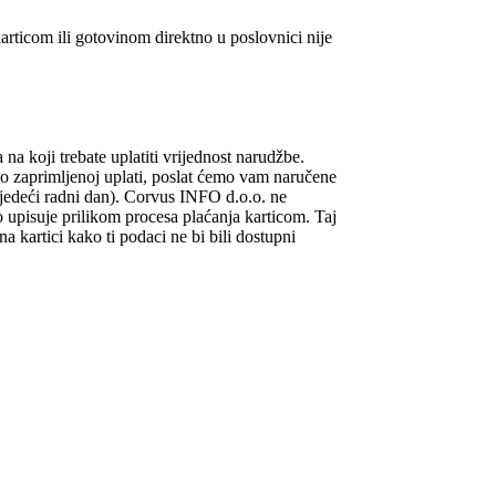
ticom ili gotovinom direktno u poslovnici nije
a koji trebate uplatiti vrijednost narudžbe.
.Po zaprimljenoj uplati, poslat ćemo vam naručene
jedeći radni dan). Corvus INFO d.o.o. ne
 upisuje prilikom procesa plaćanja karticom. Taj
artici kako ti podaci ne bi bili dostupni