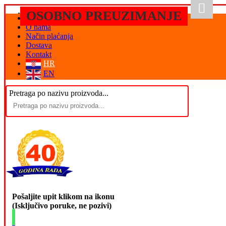
OSOBNO PREUZIMANJE
Početna
O nama
Način plaćanja
Dostava
Kontakt
HR
EN
Pretraga po nazivu proizvoda...
Pošaljite upit klikom na ikonu
(Isključivo poruke, ne pozivi)