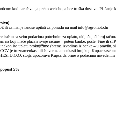
com kod naručivanja preko webshopa bez troška dostave. Plaćanje kar
rstvo)
0€ ili za manje iznose upitati za ponudu na mail info@agromoto.hr
redračun sa svim podacima potrebnim za uplatu, uključujući broj računa n
om na koji inače plaćate svoje račune – putem banke, pošte, Fine ili sl
akon što uplatu proknjižimo (prema izvodima iz banke – u pravilu, sl
 CCV je troznamenkasti ili četveroznamenkasti broj koji Kupac zasebno
CHESI D.O.O. stoga upozorava Kupca da brine o podacima navedenim na k
€ popust 5%