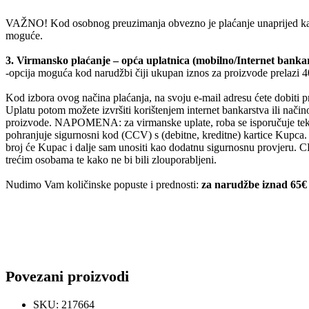
VAŽNO! Kod osobnog preuzimanja obvezno je plaćanje unaprijed karti
moguće.
3. Virmansko plaćanje – opća uplatnica (mobilno/Internet banka
-opcija moguća kod narudžbi čiji ukupan iznos za proizvode prelazi 4
Kod izbora ovog načina plaćanja, na svoju e-mail adresu ćete dobiti p
Uplatu potom možete izvršiti korištenjem internet bankarstva ili način
proizvode. NAPOMENA: za virmanske uplate, roba se isporučuje tek n
pohranjuje sigurnosni kod (CCV) s (debitne, kreditne) kartice Kupca.
broj će Kupac i dalje sam unositi kao dodatnu sigurnosnu provjeru. 
trećim osobama te kako ne bi bili zlouporabljeni.
Nudimo Vam količinske popuste i prednosti:
za narudžbe iznad 65
Povezani proizvodi
SKU: 217664