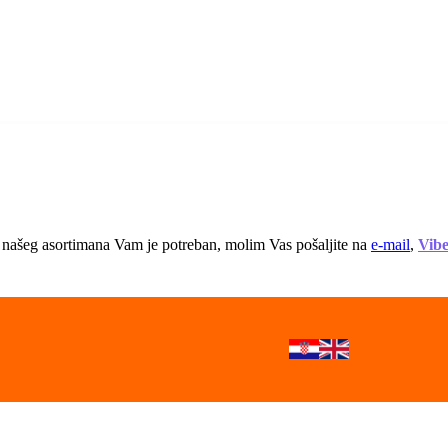
 iz našeg asortimana Vam je potreban, molim Vas pošaljite na
e-mail
,
Vib