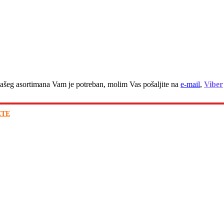
z našeg asortimana Vam je potreban, molim Vas pošaljite na
e-mail
,
Viber
ETE