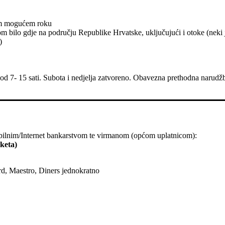
ćem mogućem roku
ilo gdje na području Republike Hrvatske, uključujući i otoke (neki ja
)
 od 7- 15 sati. Subota i nedjelja zatvoreno. Obavezna prethodna narud
ilnim/Internet bankarstvom te virmanom (općom uplatnicom):
keta)
d, Maestro, Diners jednokratno