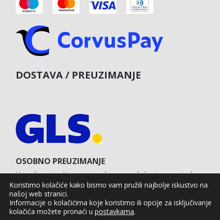
DOSTAVA / PREUZIMANJE
OSOBNO PREUZIMANJE
U poslovnici u Koprivnici s obvezom plaćanja unaprijed
karticom na web shopu.
Koristimo kolačiće kako bismo vam pružili najbolje iskustvo na
našoj web stranici.
Informacije o kolačićima koje koristimo ili opcije za isključivanje
kolačića možete pronaći u
postavkama
.
Agro Moto Shop © 2025.
Izrada web shopa:
kT dizajn