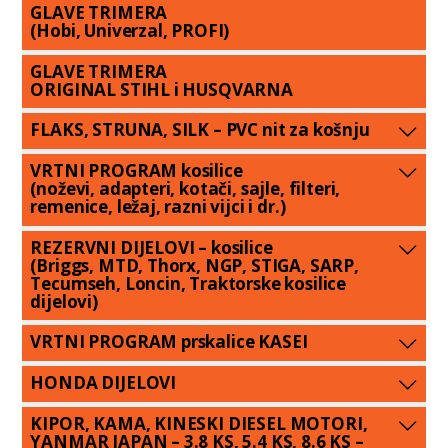
GLAVE TRIMERA
(Hobi, Univerzal, PROFI)
GLAVE TRIMERA
ORIGINAL STIHL i HUSQVARNA
FLAKS, STRUNA, SILK – PVC nit za košnju
VRTNI PROGRAM kosilice
(noževi, adapteri, kotači, sajle, filteri,
remenice, ležaj, razni vijci i dr.)
REZERVNI DIJELOVI – kosilice
(Briggs, MTD, Thorx, NGP, STIGA, SARP,
Tecumseh, Loncin, Traktorske kosilice
dijelovi)
VRTNI PROGRAM prskalice KASEI
HONDA DIJELOVI
KIPOR, KAMA, KINESKI DIESEL MOTORI,
YANMAR JAPAN – 3.8 KS, 5.4 KS, 8.6 KS –