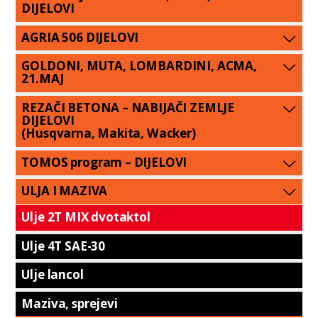
DIJELOVI
AGRIA 506 DIJELOVI
GOLDONI, MUTA, LOMBARDINI, ACMA,
21.MAJ
REZAČI BETONA – NABIJAČI ZEMLJE
DIJELOVI
(Husqvarna, Makita, Wacker)
TOMOS program – DIJELOVI
ULJA I MAZIVA
Ulje 2T MIX dvotaktol
Ulje 4T SAE-30
Ulje lancol
Maziva, sprejevi