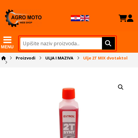
MENU
Proizvodi
ULJA I MAZIVA
Ulje 2T MIX dvotaktol