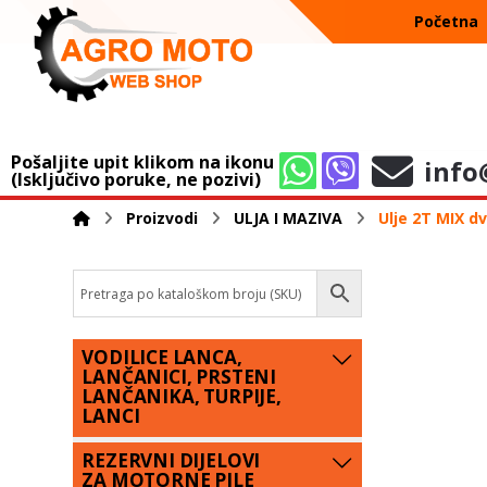
Početna
Pošaljite upit klikom na ikonu
info
(Isključivo poruke, ne pozivi)
Proizvodi
ULJA I MAZIVA
Ulje 2T MIX d
VODILICE LANCA,
LANČANICI, PRSTENI
LANČANIKA, TURPIJE,
LANCI
REZERVNI DIJELOVI
ZA MOTORNE PILE