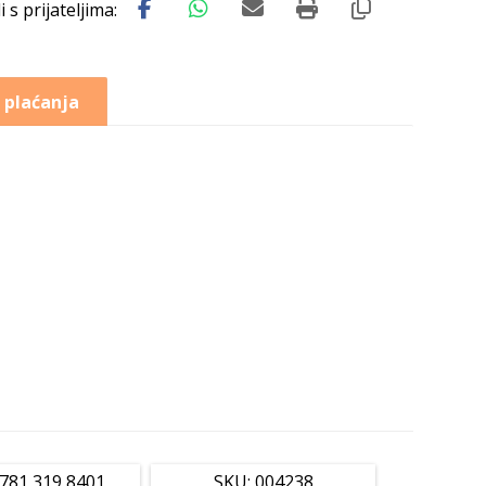
 plaćanja
0781 319 8401
SKU: 004238