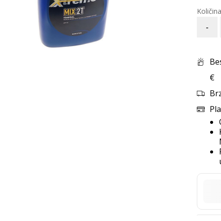
-
Be
€
Br
Pla