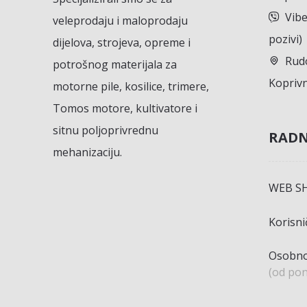
Vibe
veleprodaju i maloprodaju
pozivi)
dijelova, strojeva, opreme i
Rudo
potrošnog materijala za
Koprivn
motorne pile, kosilice, trimere,
Tomos motore, kultivatore i
sitnu poljoprivrednu
RADN
mehanizaciju.
WEB S
Korisn
Osobno
(od pon