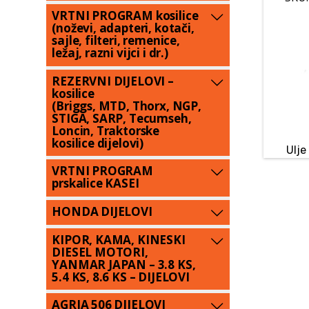
VRTNI PROGRAM kosilice
(noževi, adapteri, kotači,
sajle, filteri, remenice,
ležaj, razni vijci i dr.)
REZERVNI DIJELOVI –
kosilice
(Briggs, MTD, Thorx, NGP,
STIGA, SARP, Tecumseh,
Loncin, Traktorske
kosilice dijelovi)
Ulje
VRTNI PROGRAM
prskalice KASEI
HONDA DIJELOVI
KIPOR, KAMA, KINESKI
DIESEL MOTORI,
YANMAR JAPAN – 3.8 KS,
5.4 KS, 8.6 KS – DIJELOVI
AGRIA 506 DIJELOVI