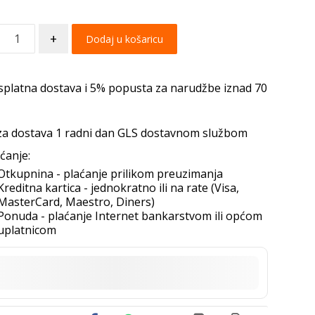
+
Dodaj u košaricu
splatna dostava i 5% popusta za narudžbe iznad 70
za dostava 1 radni dan GLS dostavnom službom
ćanje:
Otkupnina - plaćanje prilikom preuzimanja
Kreditna kartica - jednokratno ili na rate (Visa,
MasterCard, Maestro, Diners)
Ponuda - plaćanje Internet bankarstvom ili općom
uplatnicom