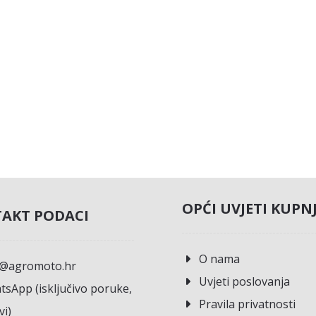
OPĆI UVJETI KUPN
AKT PODACI
O nama
o@agromoto.hr
Uvjeti poslovanja
sApp (isključivo poruke,
Pravila privatnosti
vi)