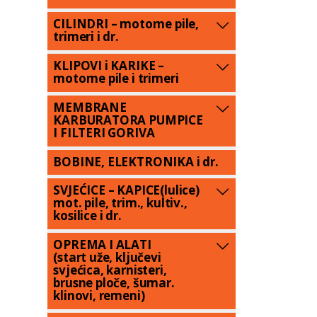
CILINDRI – motorne pile,
trimeri i dr.
KLIPOVI i KARIKE –
motorne pile i trimeri
MEMBRANE
KARBURATORA PUMPICE
I FILTERI GORIVA
BOBINE, ELEKTRONIKA i dr.
SVJEĆICE – KAPICE(lulice)
mot. pile, trim., kultiv.,
kosilice i dr.
OPREMA I ALATI
(start uže, ključevi
svjećica, karnisteri,
brusne ploče, šumar.
klinovi, remeni)