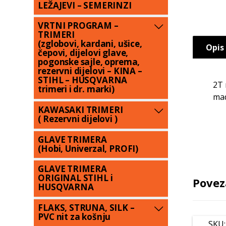
LEŽAJEVI – SEMERINZI
VRTNI PROGRAM –
TRIMERI
(zglobovi, kardani, ušice,
Opis
čepovi, dijelovi glave,
pogonske sajle, oprema,
rezervni dijelovi – KINA –
STIHL – HUSQVARNA
2T 
trimeri i dr. marki)
mad
KAWASAKI TRIMERI
( Rezervni dijelovi )
GLAVE TRIMERA
(Hobi, Univerzal, PROFI)
GLAVE TRIMERA
ORIGINAL STIHL i
Povez
HUSQVARNA
FLAKS, STRUNA, SILK –
PVC nit za košnju
SKU: