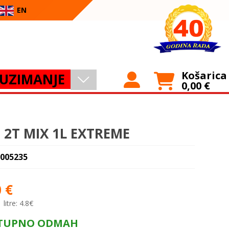
EN
Košarica
UZIMANJE
0,00
€
e 2T MIX 1L EXTREME
 005235
0
€
 litre:
4.8€
TUPNO ODMAH