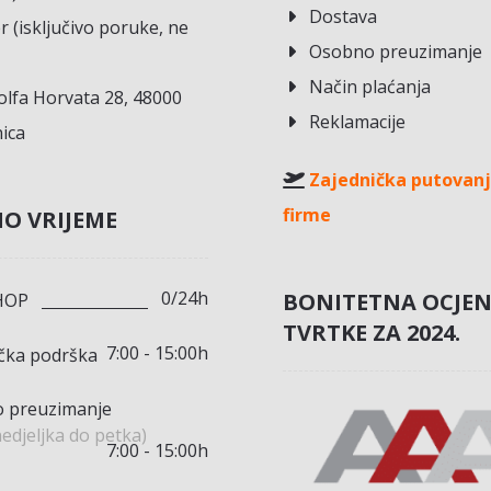
Dostava
r (isključivo poruke, ne
Osobno preuzimanje
Način plaćanja
lfa Horvata 28, 48000
Reklamacije
ica
Zajednička putovanj
firme
O VRIJEME
0/24h
BONITETNA OCJE
HOP
TVRTKE ZA 2024.
7:00 - 15:00h
ička podrška
 preuzimanje
edjeljka do petka)
7:00 - 15:00h