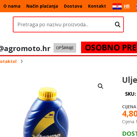
O nama
Način plaćanja
Dostava
Kontakt
HR
OSOBNO PRE
@agromoto.hr
OPŠIRNIJE
votaktol
Ulj
SKU:
4,8
Cijena 1
DOS