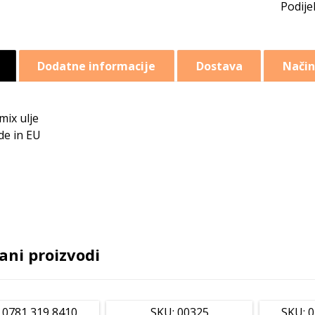
Dodatne informacije
Dostava
Način
mix ulje
e in EU
ani proizvodi
 0781 319 8410
SKU: 00325
SKU: 