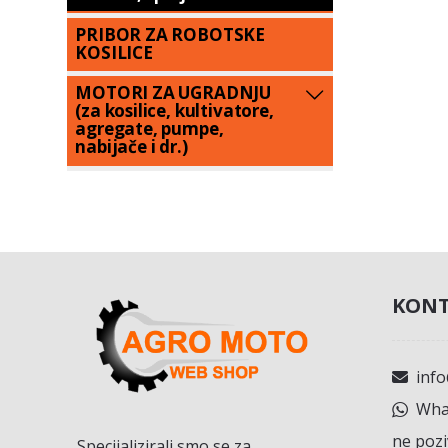
PRIBOR ZA ROBOTSKE
KOSILICE
MOTORI ZA UGRADNJU
(za kosilice, kultivatore,
agregate, pumpe,
nabijače i dr.)
KONT
inf
What
ne pozi
Specijalizirali smo se za