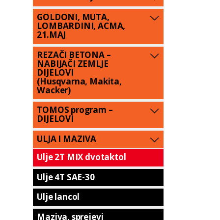
GOLDONI, MUTA,
LOMBARDINI, ACMA,
21.MAJ
REZAČI BETONA –
NABIJAČI ZEMLJE
DIJELOVI
(Husqvarna, Makita,
Wacker)
TOMOS program –
DIJELOVI
ULJA I MAZIVA
Ulje 2T MIX dvotaktol
Ulje 4T SAE-30
Ulje lancol
Maziva, sprejevi