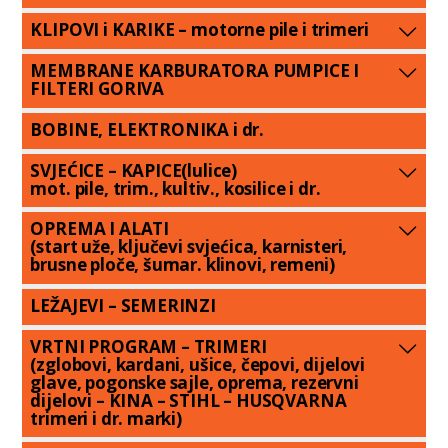
KLIPOVI i KARIKE – motorne pile i trimeri
MEMBRANE KARBURATORA PUMPICE I
FILTERI GORIVA
BOBINE, ELEKTRONIKA i dr.
SVJEĆICE – KAPICE(lulice)
mot. pile, trim., kultiv., kosilice i dr.
OPREMA I ALATI
(start uže, ključevi svjećica, karnisteri,
brusne ploče, šumar. klinovi, remeni)
LEŽAJEVI – SEMERINZI
VRTNI PROGRAM – TRIMERI
(zglobovi, kardani, ušice, čepovi, dijelovi
glave, pogonske sajle, oprema, rezervni
dijelovi – KINA – STIHL – HUSQVARNA
trimeri i dr. marki)