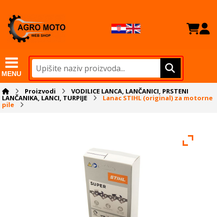
MENU
Proizvodi
VODILICE LANCA, LANČANICI, PRSTENI
LANČANIKA, LANCI, TURPIJE
Lanac STIHL (original) za motorne
pile