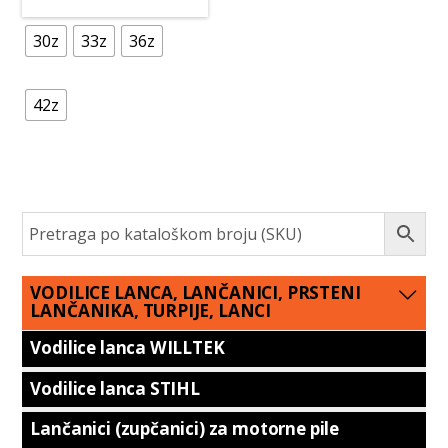
30z
33z
36z
42z
VODILICE LANCA, LANČANICI, PRSTENI
LANČANIKA, TURPIJE, LANCI
Vodilice lanca WILLTEK
Vodilice lanca STIHL
Lančanici (zupčanici) za motorne pile