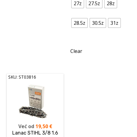
27z
27.5z
28z
28.5z
30.5z
31z
Clear
SKU: ST03816
Već od
19,50
€
Lanac STIHL 3/8 1.6