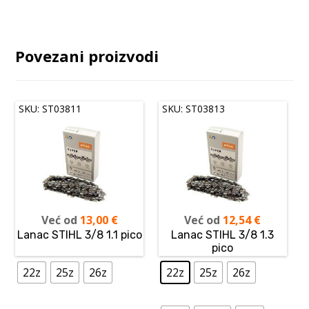
Povezani proizvodi
SKU: ST03811
SKU: ST03813
Već od
13,00
€
Već od
12,54
€
Lanac STIHL 3/8 1.1 pico
Lanac STIHL 3/8 1.3
pico
22z
25z
26z
22z
25z
26z