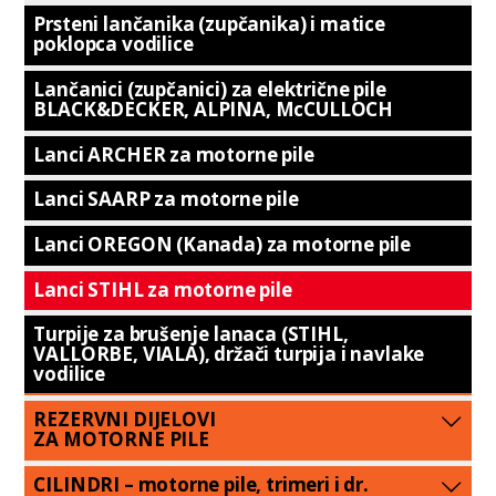
Prsteni lančanika (zupčanika) i matice
poklopca vodilice
Lančanici (zupčanici) za električne pile
BLACK&DECKER, ALPINA, McCULLOCH
Lanci ARCHER za motorne pile
Lanci SAARP za motorne pile
Lanci OREGON (Kanada) za motorne pile
Lanci STIHL za motorne pile
Turpije za brušenje lanaca (STIHL,
VALLORBE, VIALA), držači turpija i navlake
vodilice
REZERVNI DIJELOVI
ZA MOTORNE PILE
CILINDRI – motorne pile, trimeri i dr.