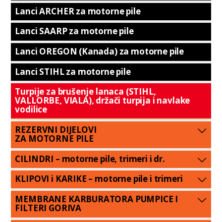
Lanci ARCHER za motorne pile
Lanci SAARP za motorne pile
Lanci OREGON (Kanada) za motorne pile
Lanci STIHL za motorne pile
Turpije za brušenje lanaca (STIHL,
VALLORBE, VIALA), držači turpija i navlake
vodilice
REZERVNI DIJELOVI
ZA MOTORNE PILE
CILINDRI – motorne pile, trimeri i dr.
KLIPOVI i KARIKE – motorne pile i trimeri
MEMBRANE KARBURATORA PUMPICE I
FILTERI GORIVA