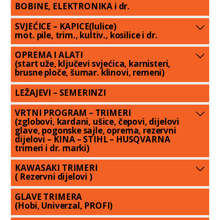
BOBINE, ELEKTRONIKA i dr.
SVJEĆICE – KAPICE(lulice)
mot. pile, trim., kultiv., kosilice i dr.
OPREMA I ALATI
(start uže, ključevi svjećica, karnisteri,
brusne ploče, šumar. klinovi, remeni)
LEŽAJEVI – SEMERINZI
VRTNI PROGRAM – TRIMERI
(zglobovi, kardani, ušice, čepovi, dijelovi
glave, pogonske sajle, oprema, rezervni
dijelovi – KINA – STIHL – HUSQVARNA
trimeri i dr. marki)
KAWASAKI TRIMERI
( Rezervni dijelovi )
GLAVE TRIMERA
(Hobi, Univerzal, PROFI)