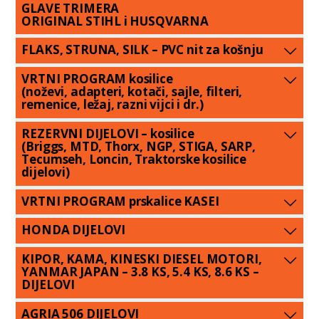
GLAVE TRIMERA
ORIGINAL STIHL i HUSQVARNA
FLAKS, STRUNA, SILK – PVC nit za košnju
VRTNI PROGRAM kosilice
(noževi, adapteri, kotači, sajle, filteri,
remenice, ležaj, razni vijci i dr.)
REZERVNI DIJELOVI – kosilice
(Briggs, MTD, Thorx, NGP, STIGA, SARP,
Tecumseh, Loncin, Traktorske kosilice
dijelovi)
VRTNI PROGRAM prskalice KASEI
HONDA DIJELOVI
KIPOR, KAMA, KINESKI DIESEL MOTORI,
YANMAR JAPAN – 3.8 KS, 5.4 KS, 8.6 KS –
DIJELOVI
AGRIA 506 DIJELOVI