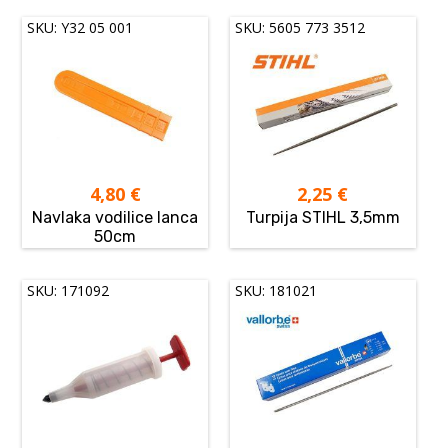
SKU: Y32 05 001
SKU: 5605 773 3512
4,80
€
2,25
€
Navlaka vodilice lanca
Turpija STIHL 3,5mm
50cm
SKU: 171092
SKU: 181021