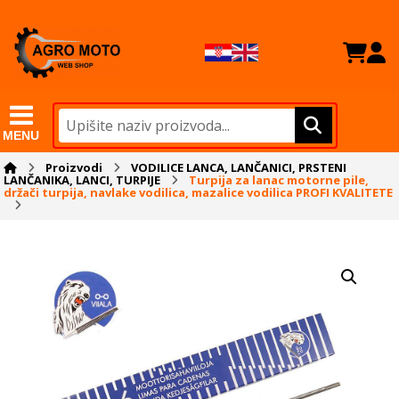
MENU
Proizvodi
VODILICE LANCA, LANČANICI, PRSTENI
LANČANIKA, LANCI, TURPIJE
Turpija za lanac motorne pile,
držači turpija, navlake vodilica, mazalice vodilica PROFI KVALITETE