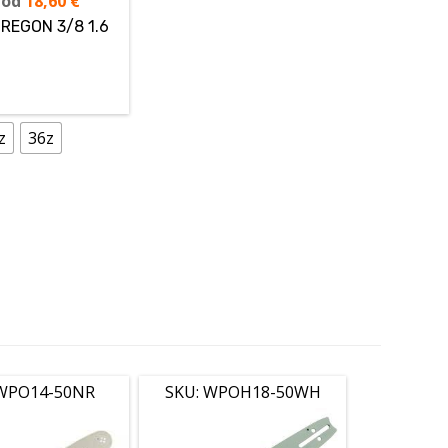
 od
18,60
€
REGON 3/8 1.6
z
36z
 WPO14-50NR
SKU: WPOH18-50WH