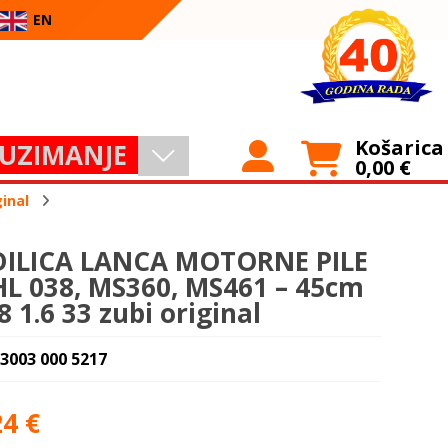
EN
Košarica
UZIMANJE
0,00
€
ginal
ILICA LANCA MOTORNE PILE
HL 038, MS360, MS461 – 45cm
8 1.6 33 zubi original
 3003 000 5217
24
€