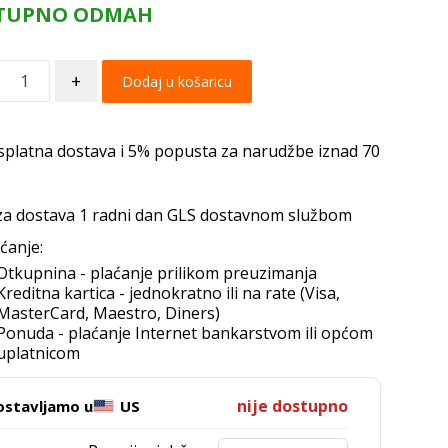
TUPNO ODMAH
+
Dodaj u košaricu
splatna dostava i 5% popusta za narudžbe iznad 70
za dostava 1 radni dan GLS dostavnom službom
ćanje:
Otkupnina - plaćanje prilikom preuzimanja
Kreditna kartica - jednokratno ili na rate (Visa,
MasterCard, Maestro, Diners)
Ponuda - plaćanje Internet bankarstvom ili općom
uplatnicom
nije dostupno
ostavljamo u
US