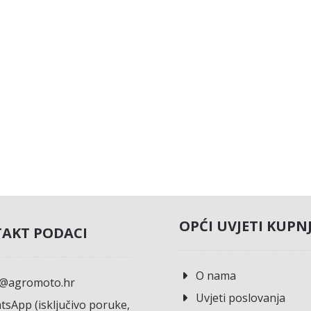
OPĆI UVJETI KUPN
AKT PODACI
O nama
o@agromoto.hr
Uvjeti poslovanja
sApp (isključivo poruke,