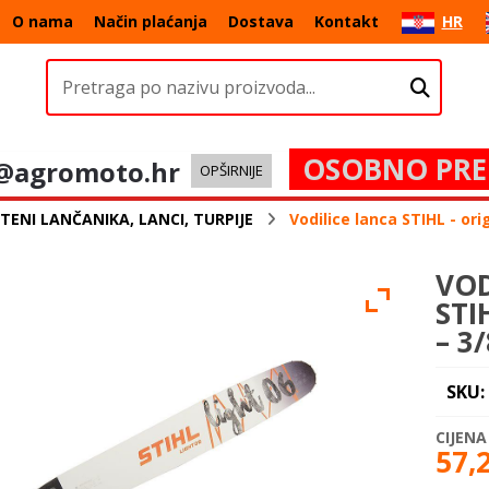
O nama
Način plaćanja
Dostava
Kontakt
HR
OSOBNO PRE
@agromoto.hr
OPŠIRNIJE
TENI LANČANIKA, LANCI, TURPIJE
Vodilice lanca STIHL - ori
VOD
STI
– 3/
SKU:
57,