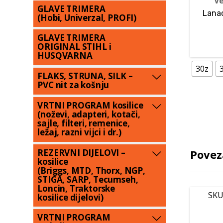
Ve
GLAVE TRIMERA
Lana
(Hobi, Univerzal, PROFI)
GLAVE TRIMERA
ORIGINAL STIHL i
HUSQVARNA
30z
FLAKS, STRUNA, SILK –
PVC nit za košnju
VRTNI PROGRAM kosilice
(noževi, adapteri, kotači,
sajle, filteri, remenice,
ležaj, razni vijci i dr.)
REZERVNI DIJELOVI –
Povez
kosilice
(Briggs, MTD, Thorx, NGP,
STIGA, SARP, Tecumseh,
Loncin, Traktorske
SKU
kosilice dijelovi)
VRTNI PROGRAM