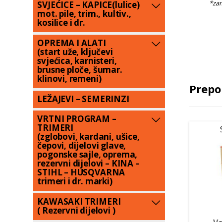
SVJEĆICE – KAPICE(lulice)
mot. pile, trim., kultiv.,
kosilice i dr.
OPREMA I ALATI
(start uže, ključevi
svjećica, karnisteri,
brusne ploče, šumar.
klinovi, remeni)
Prepo
LEŽAJEVI – SEMERINZI
VRTNI PROGRAM –
TRIMERI
(zglobovi, kardani, ušice,
čepovi, dijelovi glave,
pogonske sajle, oprema,
rezervni dijelovi – KINA –
STIHL – HUSQVARNA
trimeri i dr. marki)
KAWASAKI TRIMERI
( Rezervni dijelovi )