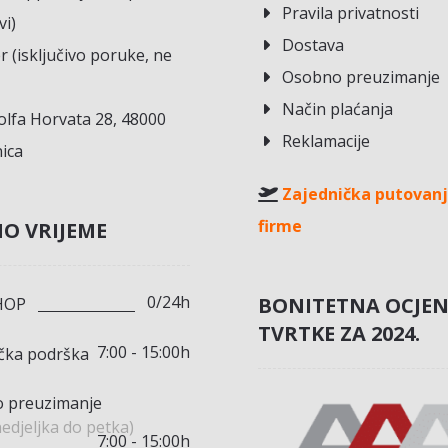
Pravila privatnosti
vi)
Dostava
r (isključivo poruke, ne
Osobno preuzimanje
Način plaćanja
lfa Horvata 28, 48000
Reklamacije
ica
Zajednička putovanj
firme
O VRIJEME
0/24h
BONITETNA OCJE
HOP
TVRTKE ZA 2024.
7:00 - 15:00h
ička podrška
 preuzimanje
edjeljka do petka)
7:00 - 15:00h