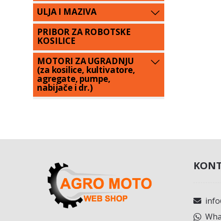
ULJA I MAZIVA
PRIBOR ZA ROBOTSKE
KOSILICE
MOTORI ZA UGRADNJU
(za kosilice, kultivatore,
agregate, pumpe,
nabijače i dr.)
KONT
inf
What