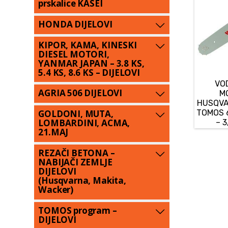
prskalice KASEI
HONDA DIJELOVI
KIPOR, KAMA, KINESKI
DIESEL MOTORI,
YANMAR JAPAN – 3.8 KS,
5.4 KS, 8.6 KS – DIJELOVI
VO
AGRIA 506 DIJELOVI
M
HUSQVAR
GOLDONI, MUTA,
TOMOS 6
LOMBARDINI, ACMA,
– 3
21.MAJ
REZAČI BETONA –
NABIJAČI ZEMLJE
DIJELOVI
(Husqvarna, Makita,
Wacker)
TOMOS program –
DIJELOVI