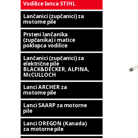
Vodilice lanca STIHL
Lančanici (zupčanici) za
motorne pile
Prsteni lančanika
(zupčanika) i matice
poklopca vodilice
Lančanici (zupčanici) za
električne pile
BLACK&DECKER, ALPINA,
McCULLOCH
Lanci ARCHER za
motorne pile
Lanci SAARP za motorne
pile
Lanci OREGON (Kanada)
za motorne pile