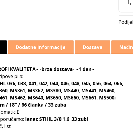
Dodatne informacije
Dostava
Način
OFI KVALITETA~ -brza dostava- ~1 dan~
tipove pila:
HL 036, 038, 041, 042, 044, 046, 048, 045, 056, 064, 066,
60, MS361, MS362, MS380, MS440, MS441, MS460,
61, MS462, MS640, MS650, MS660, MS661, MS500i
m / 18″ / 66 članka / 33 zuba
lomatic E
eporučamo:
lanac STIHL 3/8 1.6 33 zubi
, list