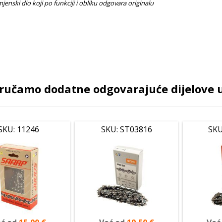
ručamo dodatne odgovarajuće dijelove uz
SKU: 11246
SKU: ST03816
SKU