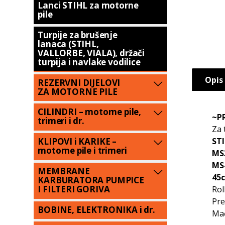
Lanci STIHL za motorne
pile
Turpije za brušenje
lanaca (STIHL,
VALLORBE, VIALA), držači
turpija i navlake vodilice
Opis
REZERVNI DIJELOVI
ZA MOTORNE PILE
CILINDRI – motorne pile,
~PR
trimeri i dr.
Za 
STI
KLIPOVI i KARIKE –
motorne pile i trimeri
MS3
MS4
MEMBRANE
45c
KARBURATORA PUMPICE
I FILTERI GORIVA
Rol
Pr
BOBINE, ELEKTRONIKA i dr.
Mač