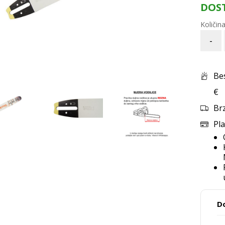
DOS
-
Be
€
Br
Pla
D