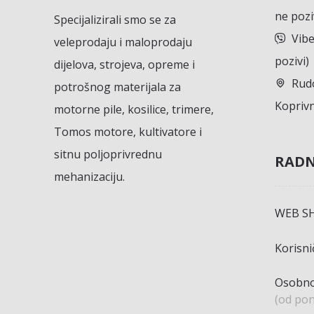
ne pozi
Specijalizirali smo se za
Vibe
veleprodaju i maloprodaju
pozivi)
dijelova, strojeva, opreme i
Rudo
potrošnog materijala za
Koprivn
motorne pile, kosilice, trimere,
Tomos motore, kultivatore i
sitnu poljoprivrednu
RADN
mehanizaciju.
WEB S
Korisn
Osobno
(od pon