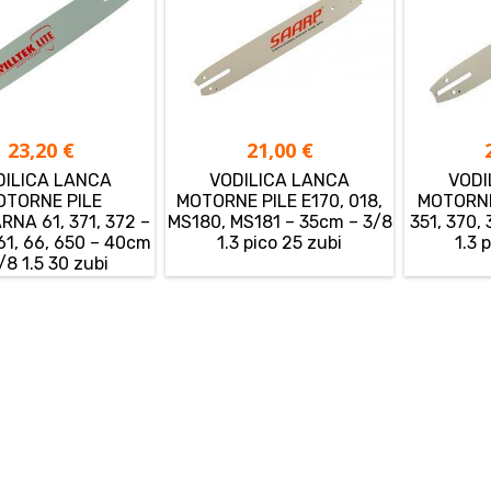
23,20
€
21,00
€
DILICA LANCA
VODILICA LANCA
VODI
OTORNE PILE
MOTORNE PILE E170, 018,
MOTORNE
NA 61, 371, 372 –
MS180, MS181 – 35cm – 3/8
351, 370,
1, 66, 650 – 40cm
1.3 pico 25 zubi
1.3 
/8 1.5 30 zubi