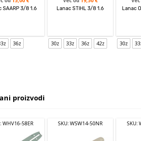
ć od
15,00
€
Već od
19,50
€
Već
c SAARP 3/8 1.6
Lanac STIHL 3/8 1.6
Lanac O
33z
36z
30z
33z
36z
42z
30z
33
ani proizvodi
: WHV16-58ER
SKU: WSW14-50NR
SKU: