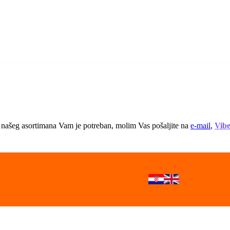
 iz našeg asortimana Vam je potreban, molim Vas pošaljite na
e-mail
,
Vib