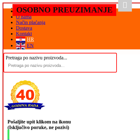
OSOBNO PREUZIMANJE
Početna
O nama
Način plaćanja
Dostava
Kontakt
HR
EN
Pretraga po nazivu proizvoda...
Pošaljite upit klikom na ikonu
(Isključivo poruke, ne pozivi)