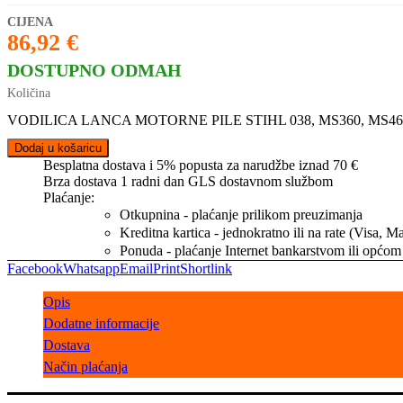
86,92
€
DOSTUPNO ODMAH
VODILICA LANCA MOTORNE PILE STIHL 038, MS360, MS461 – 45
Dodaj u košaricu
Besplatna dostava i 5% popusta za narudžbe iznad 70 €
Brza dostava 1 radni dan GLS dostavnom službom
Plaćanje:
Otkupnina - plaćanje prilikom preuzimanja
Kreditna kartica - jednokratno ili na rate (Visa, 
Ponuda - plaćanje Internet bankarstvom ili općom
Facebook
Whatsapp
Email
Print
Shortlink
Opis
Dodatne informacije
Dostava
Način plaćanja