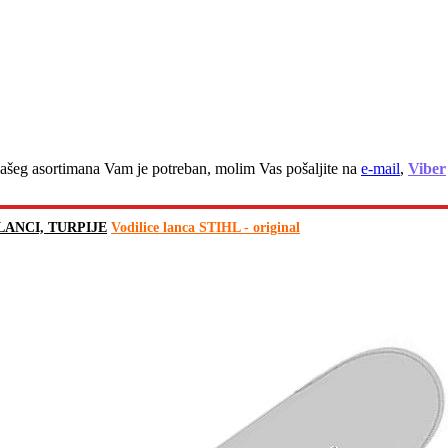
z našeg asortimana Vam je potreban, molim Vas pošaljite na
e-mail
,
Viber
LANCI, TURPIJE
Vodilice lanca STIHL - original