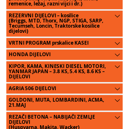
remenice, ležaj, razni vijci i dr.)
REZERVNI DIJELOVI – kosilice
(Briggs, MTD, Thorx, NGP, STIGA, SARP,
Tecumseh, Loncin, Traktorske kosilice
dijelovi)
VRTNI PROGRAM prskalice KASEI
HONDA DIJELOVI
KIPOR, KAMA, KINESKI DIESEL MOTORI,
YANMAR JAPAN – 3.8 KS, 5.4 KS, 8.6 KS –
DIJELOVI
AGRIA 506 DIJELOVI
GOLDONI, MUTA, LOMBARDINI, ACMA,
21.MAJ
REZAČI BETONA – NABIJAČI ZEMLJE
DIJELOVI
(Husqvarna, Makita, Wacker)