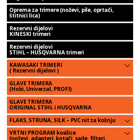
Oprema za trimere (noževi, pile, oprtači,
štitnici lica)
Rezervni dijelovi
KINESKI trimeri
Rezervni dijelovi
STIHL – HUSQVARNA trimeri
KAWASAKI TRIMERI
( Rezervni dijelovi )
GLAVE TRIMERA
(Hobi, Univerzal, PROFI)
GLAVE TRIMERA
ORIGINAL STIHL i HUSQVARNA
FLAKS, STRUNA, SILK – PVC nit za košnju
VRTNI PROGRAM kosilice
(noževi, adapteri, kotači, sajle, filteri,