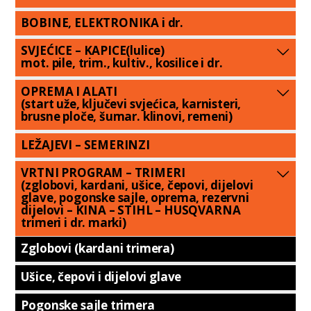
BOBINE, ELEKTRONIKA i dr.
SVJEĆICE – KAPICE(lulice)
mot. pile, trim., kultiv., kosilice i dr.
OPREMA I ALATI
(start uže, ključevi svjećica, karnisteri,
brusne ploče, šumar. klinovi, remeni)
LEŽAJEVI – SEMERINZI
VRTNI PROGRAM – TRIMERI
(zglobovi, kardani, ušice, čepovi, dijelovi
glave, pogonske sajle, oprema, rezervni
dijelovi – KINA – STIHL – HUSQVARNA
trimeri i dr. marki)
Zglobovi (kardani trimera)
Ušice, čepovi i dijelovi glave
Pogonske sajle trimera