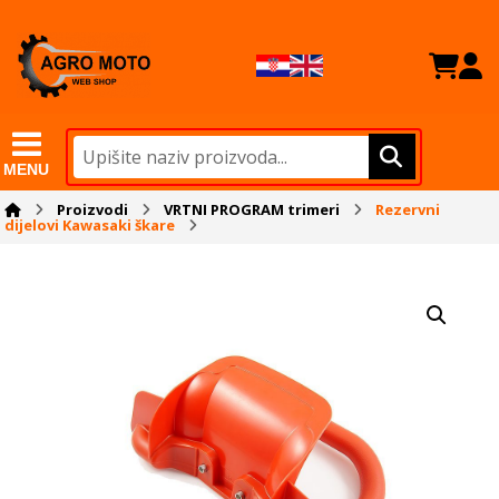
MENU
Proizvodi
VRTNI PROGRAM trimeri
Rezervni
dijelovi Kawasaki škare