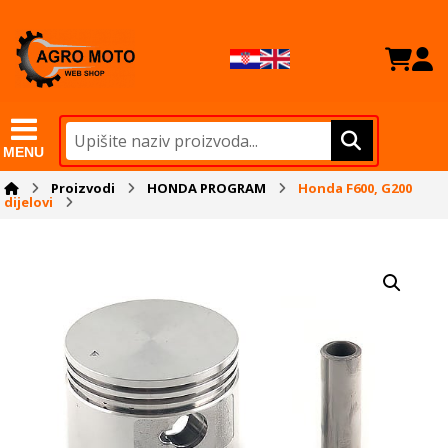
MENU
Proizvodi
HONDA PROGRAM
Honda F600, G200
dijelovi