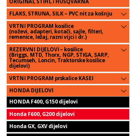
ORIGINAL STIHL i HUSQVARNA
FLAKS, STRUNA, SILK – PVC nit za košnju
VRTNI PROGRAM kosilice
(noževi, adapteri, kotači, sajle, filteri,
remenice, ležaj, razni vijci i dr.)
REZERVNI DIJELOVI – kosilice
(Briggs, MTD, Thorx, NGP, STIGA, SARP,
Tecumseh, Loncin, Traktorske kosilice
dijelovi)
VRTNI PROGRAM prskalice KASEI
HONDA DIJELOVI
HONDA F400, G150 dijelovi
Honda F600, G200 dijelovi
Honda GX, GXV dijelovi