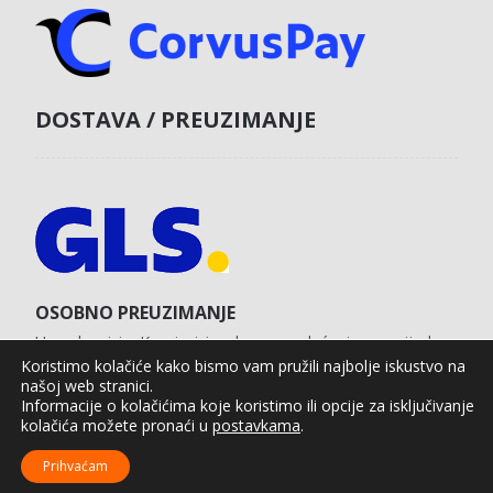
DOSTAVA / PREUZIMANJE
OSOBNO PREUZIMANJE
U poslovnici u Koprivnici s obvezom plaćanja unaprijed
karticom na web shopu.
Koristimo kolačiće kako bismo vam pružili najbolje iskustvo na
našoj web stranici.
Informacije o kolačićima koje koristimo ili opcije za isključivanje
kolačića možete pronaći u
postavkama
.
Agro Moto Shop © 2025.
Izrada web shopa:
kT dizajn
Prihvaćam