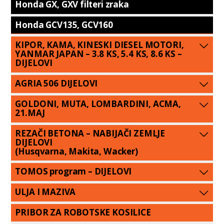
Honda GX, GXV filteri zraka
Honda GCV135, GCV160
KIPOR, KAMA, KINESKI DIESEL MOTORI,
YANMAR JAPAN – 3.8 KS, 5.4 KS, 8.6 KS –
DIJELOVI
AGRIA 506 DIJELOVI
GOLDONI, MUTA, LOMBARDINI, ACMA,
21.MAJ
REZAČI BETONA – NABIJAČI ZEMLJE
DIJELOVI
(Husqvarna, Makita, Wacker)
TOMOS program – DIJELOVI
ULJA I MAZIVA
PRIBOR ZA ROBOTSKE KOSILICE