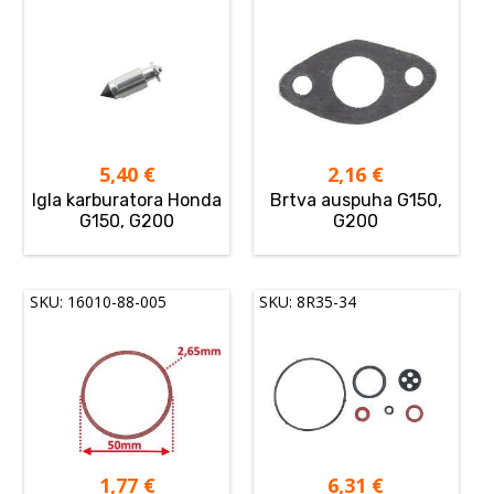
5,40
€
2,16
€
Igla karburatora Honda
Brtva auspuha G150,
G150, G200
G200
SKU: 16010-88-005
SKU: 8R35-34
1,77
€
6,31
€