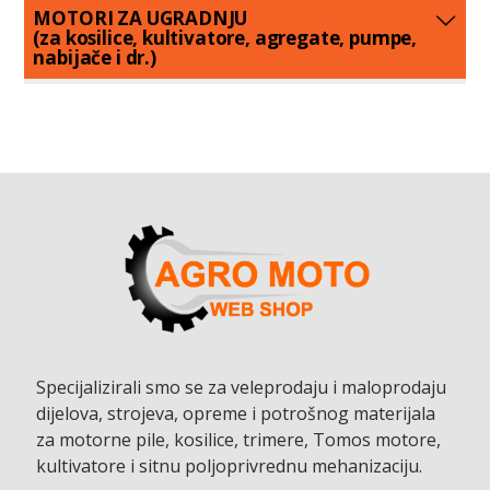
MOTORI ZA UGRADNJU
(za kosilice, kultivatore, agregate, pumpe,
nabijače i dr.)
Specijalizirali smo se za veleprodaju i maloprodaju
dijelova, strojeva, opreme i potrošnog materijala
za motorne pile, kosilice, trimere, Tomos motore,
kultivatore i sitnu poljoprivrednu mehanizaciju.