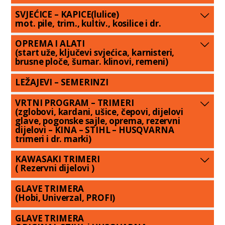
SVJEĆICE – KAPICE(lulice)
mot. pile, trim., kultiv., kosilice i dr.
OPREMA I ALATI
(start uže, ključevi svjećica, karnisteri,
brusne ploče, šumar. klinovi, remeni)
LEŽAJEVI – SEMERINZI
VRTNI PROGRAM – TRIMERI
(zglobovi, kardani, ušice, čepovi, dijelovi
glave, pogonske sajle, oprema, rezervni
dijelovi – KINA – STIHL – HUSQVARNA
trimeri i dr. marki)
KAWASAKI TRIMERI
( Rezervni dijelovi )
GLAVE TRIMERA
(Hobi, Univerzal, PROFI)
GLAVE TRIMERA