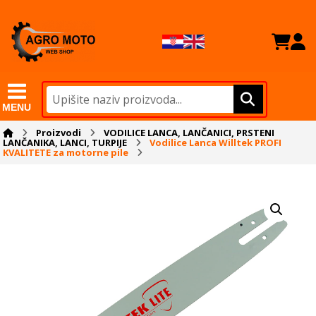
MENU
Proizvodi
VODILICE LANCA, LANČANICI, PRSTENI
LANČANIKA, LANCI, TURPIJE
Vodilice Lanca Willtek PROFI
KVALITETE za motorne pile