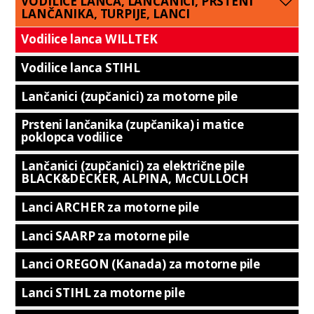
VODILICE LANCA, LANČANICI, PRSTENI
LANČANIKA, TURPIJE, LANCI
Vodilice lanca WILLTEK
Vodilice lanca STIHL
Lančanici (zupčanici) za motorne pile
Prsteni lančanika (zupčanika) i matice
poklopca vodilice
Lančanici (zupčanici) za električne pile
BLACK&DECKER, ALPINA, McCULLOCH
Lanci ARCHER za motorne pile
Lanci SAARP za motorne pile
Lanci OREGON (Kanada) za motorne pile
Lanci STIHL za motorne pile