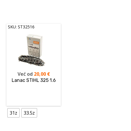
SKU: ST32516
Već od
20,00
€
Lanac STIHL 325 1.6
31z
33.5z