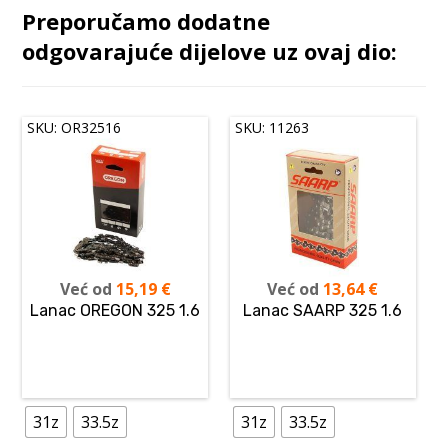
Preporučamo dodatne
odgovarajuće dijelove uz ovaj dio:
SKU: OR32516
SKU: 11263
Već od
15,19
€
Već od
13,64
€
Lanac OREGON 325 1.6
Lanac SAARP 325 1.6
31z
33.5z
31z
33.5z