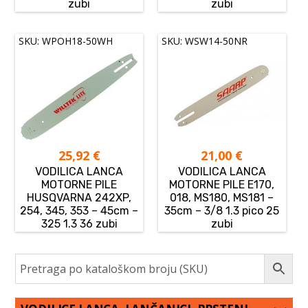
zubi
zubi
SKU: WPOH18-50WH
SKU: WSW14-50NR
25,92
€
21,00
€
VODILICA LANCA
VODILICA LANCA
MOTORNE PILE
MOTORNE PILE E170,
HUSQVARNA 242XP,
018, MS180, MS181 –
254, 345, 353 – 45cm –
35cm – 3/8 1.3 pico 25
325 1.3 36 zubi
zubi