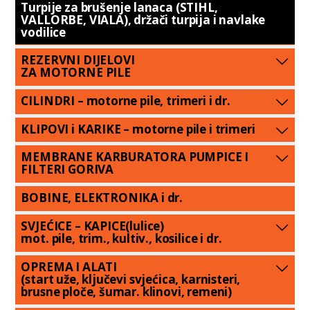
Turpije za brušenje lanaca (STIHL,
VALLORBE, VIALA), držači turpija i navlake
vodilice
REZERVNI DIJELOVI
ZA MOTORNE PILE
CILINDRI – motorne pile, trimeri i dr.
KLIPOVI i KARIKE – motorne pile i trimeri
MEMBRANE KARBURATORA PUMPICE I
FILTERI GORIVA
BOBINE, ELEKTRONIKA i dr.
SVJEĆICE – KAPICE(lulice)
mot. pile, trim., kultiv., kosilice i dr.
OPREMA I ALATI
(start uže, ključevi svjećica, karnisteri,
brusne ploče, šumar. klinovi, remeni)