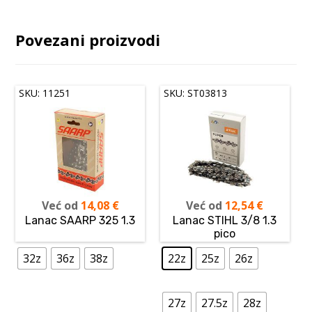
Povezani proizvodi
SKU: 11251
SKU: ST03813
Već od
14,08
€
Već od
12,54
€
Lanac SAARP 325 1.3
Lanac STIHL 3/8 1.3
pico
32z
36z
38z
22z
25z
26z
27z
27.5z
28z