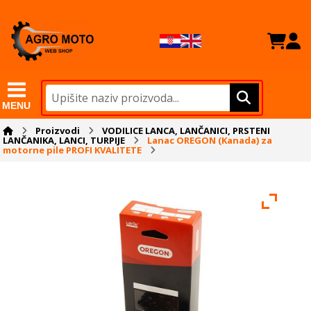
MENU
Proizvodi
VODILICE LANCA, LANČANICI, PRSTENI
LANČANIKA, LANCI, TURPIJE
Lanac OREGON (Kanada) za
motorne pile PROFI KVALITETE