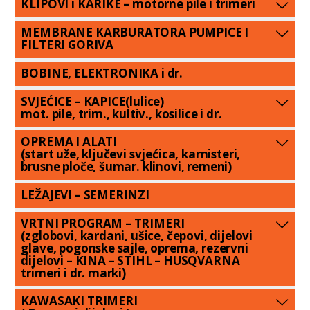
KLIPOVI i KARIKE – motorne pile i trimeri
MEMBRANE KARBURATORA PUMPICE I
FILTERI GORIVA
BOBINE, ELEKTRONIKA i dr.
SVJEĆICE – KAPICE(lulice)
mot. pile, trim., kultiv., kosilice i dr.
OPREMA I ALATI
(start uže, ključevi svjećica, karnisteri,
brusne ploče, šumar. klinovi, remeni)
LEŽAJEVI – SEMERINZI
VRTNI PROGRAM – TRIMERI
(zglobovi, kardani, ušice, čepovi, dijelovi
glave, pogonske sajle, oprema, rezervni
dijelovi – KINA – STIHL – HUSQVARNA
trimeri i dr. marki)
KAWASAKI TRIMERI