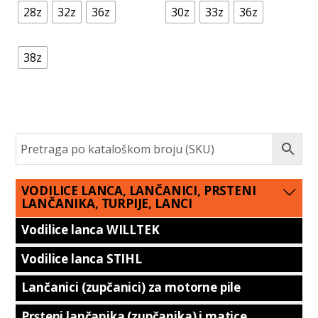
28z
32z
36z
30z
33z
36z
38z
VODILICE LANCA, LANČANICI, PRSTENI
LANČANIKA, TURPIJE, LANCI
Vodilice lanca WILLTEK
Vodilice lanca STIHL
Lančanici (zupčanici) za motorne pile
Prsteni lančanika (zupčanika) i matice