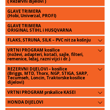
( Rezervni dijelovi )
GLAVE TRIMERA
(Hobi, Univerzal, PROFI)
GLAVE TRIMERA
ORIGINAL STIHL i HUSQVARNA
FLAKS, STRUNA, SILK – PVC nit za košnju
VRTNI PROGRAM kosilice
(noževi, adapteri, kotači, sajle, filteri,
remenice, ležaj, razni vijci i dr.)
REZERVNI DIJELOVI – kosilice
(Briggs, MTD, Thorx, NGP, STIGA, SARP,
Tecumseh, Loncin, Traktorske kosilice
dijelovi)
VRTNI PROGRAM prskalice KASEI
HONDA DIJELOVI