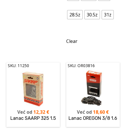
28.5z
30.5z
31z
Clear
SKU: 11250
SKU: OR03816
Već od
12,32
€
Već od
18,60
€
Lanac SAARP 325 1.5
Lanac OREGON 3/8 1.6