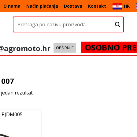
O nama
Način plaćanja
Dostava
Kontakt
HR
OSOBNO PRE
@agromoto.hr
OPŠIRNIJE
 007
 jedan rezultat
: PJDM005