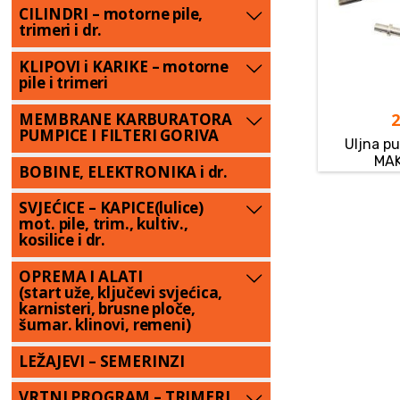
CILINDRI – motorne pile,
trimeri i dr.
KLIPOVI i KARIKE – motorne
pile i trimeri
MEMBRANE KARBURATORA
PUMPICE I FILTERI GORIVA
Uljna p
MAK
BOBINE, ELEKTRONIKA i dr.
SVJEĆICE – KAPICE(lulice)
mot. pile, trim., kultiv.,
kosilice i dr.
OPREMA I ALATI
(start uže, ključevi svjećica,
karnisteri, brusne ploče,
šumar. klinovi, remeni)
LEŽAJEVI – SEMERINZI
VRTNI PROGRAM – TRIMERI