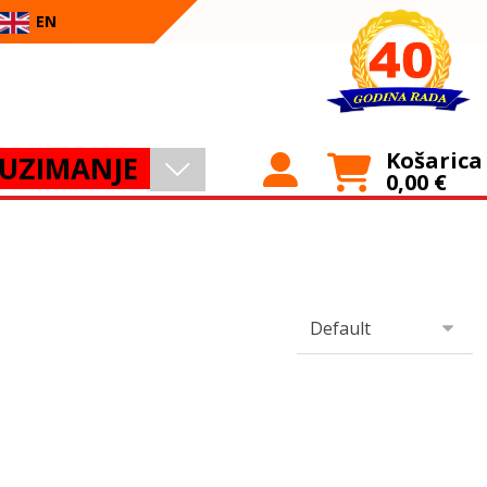
EN
Košarica
UZIMANJE
0,00
€