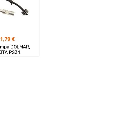
21,79
€
umpa DOLMAR,
ITA PS34