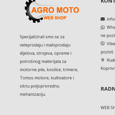
KONT
inf
What
ne pozi
Specijalizirali smo se za
Vibe
veleprodaju i maloprodaju
pozivi)
dijelova, strojeva, opreme i
Rudo
potrošnog materijala za
Koprivn
motorne pile, kosilice, trimere,
Tomos motore, kultivatore i
sitnu poljoprivrednu
RADN
mehanizaciju.
WEB S