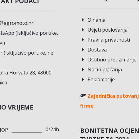
AKT PODACI
O nama
o@agromoto.hr
Uvjeti poslovanja
sApp (isključivo poruke,
Pravila privatnosti
vi)
Dostava
r (isključivo poruke, ne
Osobno preuzimanje
Način plaćanja
lfa Horvata 28, 48000
Reklamacije
ica
Zajednička putovanj
firme
O VRIJEME
0/24h
BONITETNA OCJE
HOP