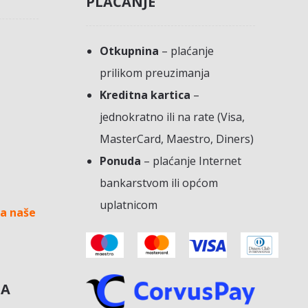
PLAĆANJE
Otkupnina
– plaćanje
prilikom preuzimanja
Kreditna kartica
–
jednokratno ili na rate (Visa,
MasterCard, Maestro, Diners)
Ponuda
– plaćanje Internet
bankarstvom ili općom
uplatnicom
a naše
NA