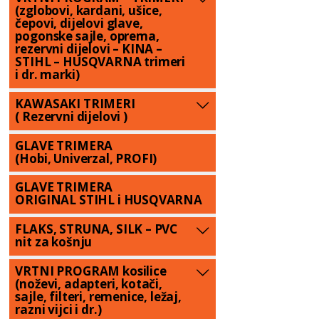
(zglobovi, kardani, ušice,
čepovi, dijelovi glave,
pogonske sajle, oprema,
rezervni dijelovi – KINA –
STIHL – HUSQVARNA trimeri
i dr. marki)
KAWASAKI TRIMERI
( Rezervni dijelovi )
GLAVE TRIMERA
(Hobi, Univerzal, PROFI)
GLAVE TRIMERA
ORIGINAL STIHL i HUSQVARNA
FLAKS, STRUNA, SILK – PVC
nit za košnju
VRTNI PROGRAM kosilice
(noževi, adapteri, kotači,
sajle, filteri, remenice, ležaj,
razni vijci i dr.)