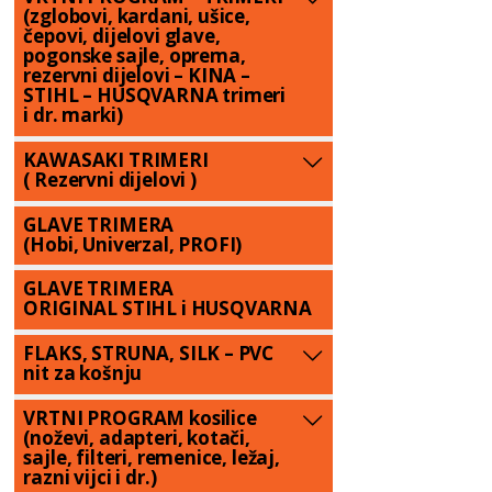
(zglobovi, kardani, ušice,
čepovi, dijelovi glave,
pogonske sajle, oprema,
rezervni dijelovi – KINA –
STIHL – HUSQVARNA trimeri
i dr. marki)
KAWASAKI TRIMERI
( Rezervni dijelovi )
GLAVE TRIMERA
(Hobi, Univerzal, PROFI)
GLAVE TRIMERA
ORIGINAL STIHL i HUSQVARNA
FLAKS, STRUNA, SILK – PVC
nit za košnju
VRTNI PROGRAM kosilice
(noževi, adapteri, kotači,
sajle, filteri, remenice, ležaj,
razni vijci i dr.)