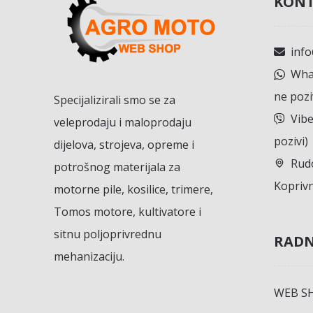
KONT
inf
What
ne pozi
Specijalizirali smo se za
Vibe
veleprodaju i maloprodaju
pozivi)
dijelova, strojeva, opreme i
Rudo
potrošnog materijala za
Koprivn
motorne pile, kosilice, trimere,
Tomos motore, kultivatore i
sitnu poljoprivrednu
RADN
mehanizaciju.
WEB S