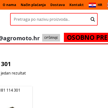
O nama
Način plaćanja
Dostava
Kontakt
HR
OSOBNO PRE
@agromoto.hr
OPŠIRNIJE
 301
 jedan rezultat
181 114 301