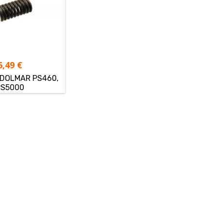
6,49
€
 DOLMAR PS460,
PS5000