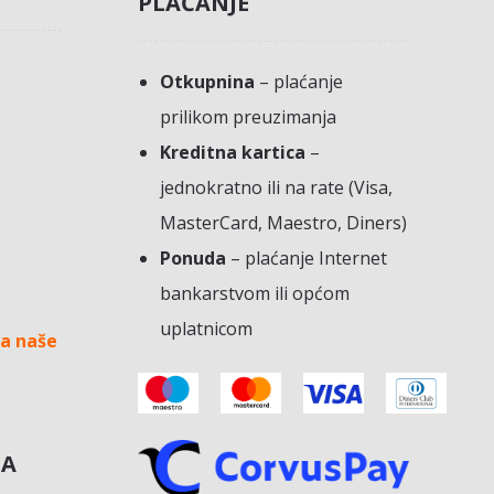
PLAĆANJE
Otkupnina
– plaćanje
prilikom preuzimanja
Kreditna kartica
–
jednokratno ili na rate (Visa,
MasterCard, Maestro, Diners)
Ponuda
– plaćanje Internet
bankarstvom ili općom
uplatnicom
a naše
NA