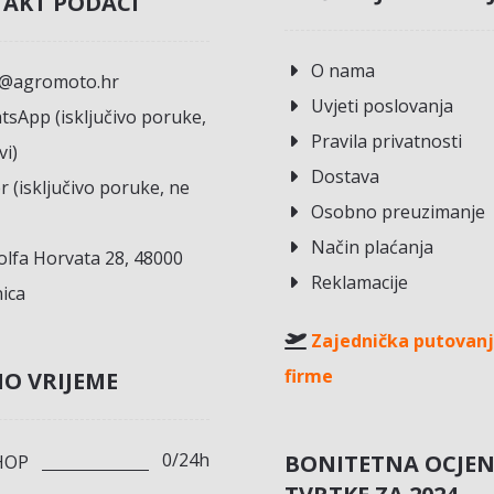
AKT PODACI
O nama
o@agromoto.hr
Uvjeti poslovanja
sApp (isključivo poruke,
Pravila privatnosti
vi)
Dostava
r (isključivo poruke, ne
Osobno preuzimanje
Način plaćanja
lfa Horvata 28, 48000
Reklamacije
ica
Zajednička putovanj
firme
O VRIJEME
0/24h
BONITETNA OCJE
HOP