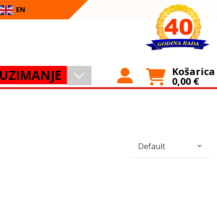
EN
Košarica
UZIMANJE
0,00
€