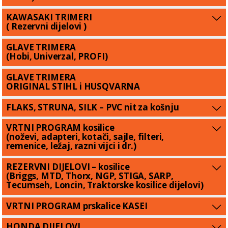
KAWASAKI TRIMERI
( Rezervni dijelovi )
GLAVE TRIMERA
(Hobi, Univerzal, PROFI)
GLAVE TRIMERA
ORIGINAL STIHL i HUSQVARNA
FLAKS, STRUNA, SILK – PVC nit za košnju
VRTNI PROGRAM kosilice
(noževi, adapteri, kotači, sajle, filteri,
remenice, ležaj, razni vijci i dr.)
REZERVNI DIJELOVI – kosilice
(Briggs, MTD, Thorx, NGP, STIGA, SARP,
Tecumseh, Loncin, Traktorske kosilice dijelovi)
VRTNI PROGRAM prskalice KASEI
HONDA DIJELOVI