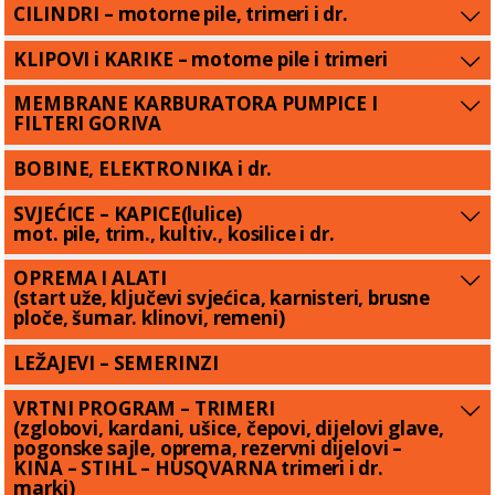
CILINDRI – motorne pile, trimeri i dr.
KLIPOVI i KARIKE – motorne pile i trimeri
MEMBRANE KARBURATORA PUMPICE I
FILTERI GORIVA
BOBINE, ELEKTRONIKA i dr.
SVJEĆICE – KAPICE(lulice)
mot. pile, trim., kultiv., kosilice i dr.
OPREMA I ALATI
(start uže, ključevi svjećica, karnisteri, brusne
ploče, šumar. klinovi, remeni)
LEŽAJEVI – SEMERINZI
VRTNI PROGRAM – TRIMERI
(zglobovi, kardani, ušice, čepovi, dijelovi glave,
pogonske sajle, oprema, rezervni dijelovi –
KINA – STIHL – HUSQVARNA trimeri i dr.
marki)