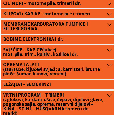
CILINDRI – motorne pile, trimeri i dr.
KLIPOVI i KARIKE – motorne pile i trimeri
MEMBRANE KARBURATORA PUMPICE I
FILTERI GORIVA
BOBINE, ELEKTRONIKA i dr.
SVJEĆICE – KAPICE(lulice)
mot. pile, trim., kultiv., kosilice i dr.
OPREMA I ALATI
(start uže, ključevi svjećica, karnisteri, brusne
ploče, šumar. klinovi, remeni)
LEŽAJEVI – SEMERINZI
VRTNI PROGRAM – TRIMERI
(zglobovi, kardani, ušice, čepovi, dijelovi glave,
pogonske sajle, oprema, rezervni dijelovi –
KINA – STIHL – HUSQVARNA trimeri i dr.
marki)