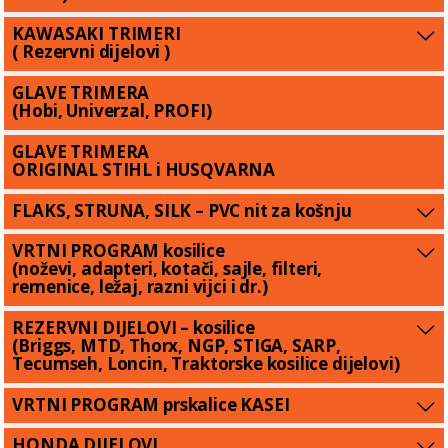
KAWASAKI TRIMERI
( Rezervni dijelovi )
GLAVE TRIMERA
(Hobi, Univerzal, PROFI)
GLAVE TRIMERA
ORIGINAL STIHL i HUSQVARNA
FLAKS, STRUNA, SILK – PVC nit za košnju
VRTNI PROGRAM kosilice
(noževi, adapteri, kotači, sajle, filteri,
remenice, ležaj, razni vijci i dr.)
REZERVNI DIJELOVI – kosilice
(Briggs, MTD, Thorx, NGP, STIGA, SARP,
Tecumseh, Loncin, Traktorske kosilice dijelovi)
VRTNI PROGRAM prskalice KASEI
HONDA DIJELOVI