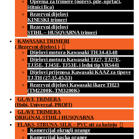
Oprema za trimere (noževi, pile, oprtači,
štitnici lica)
Rezervni dijelovi
KINESKI trimeri
Rezervni dijelovi
STIHL – HUSQVARNA trimeri
KAWASAKI TRIMERI
( Rezervni dijelovi )
Dijelovi motora Kawasaki TH 34,43,48
Dijelovi motora Kawasaki TJ27, TJ27E,
TJ35E, TJ45E, TJ53E, i leđni tip VRS441
Dijelovi prijenosa Kawasaki KAAZ za tipove
TJ,TH (27,35,45,53)
Rezervni dijelovi Kawasaki škare TH23
(TM2200K, TM3200K)
GLAVE TRIMERA
(Hobi, Univerzal, PROFI)
GLAVE TRIMERA
ORIGINAL STIHL i HUSQVARNA
FLAKS, STRUNA, SILK – PVC nit za košnju
Komercijal okrugli orange
Komercijal kocka orange