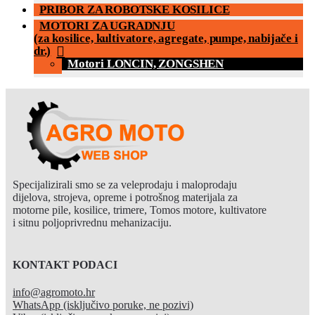
PRIBOR ZA ROBOTSKE KOSILICE
MOTORI ZA UGRADNJU
(za kosilice, kultivatore, agregate, pumpe, nabijače i
dr.)
Motori LONCIN, ZONGSHEN
Specijalizirali smo se za veleprodaju i maloprodaju
dijelova, strojeva, opreme i potrošnog materijala za
motorne pile, kosilice, trimere, Tomos motore, kultivatore
i sitnu poljoprivrednu mehanizaciju.
KONTAKT PODACI
info@agromoto.hr
WhatsApp (isključivo poruke, ne pozivi)