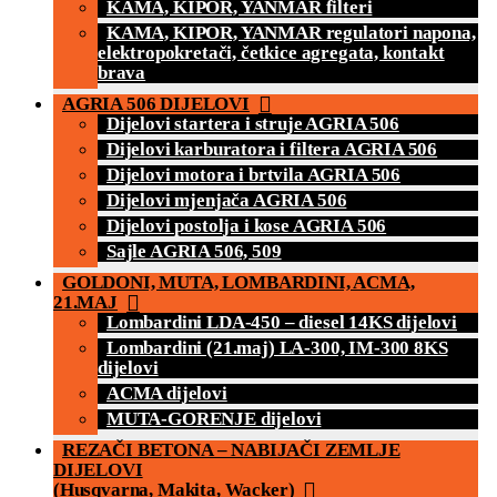
KAMA, KIPOR, YANMAR filteri
KAMA, KIPOR, YANMAR regulatori napona,
elektropokretači, četkice agregata, kontakt
brava
AGRIA 506 DIJELOVI
Dijelovi startera i struje AGRIA 506
Dijelovi karburatora i filtera AGRIA 506
Dijelovi motora i brtvila AGRIA 506
Dijelovi mjenjača AGRIA 506
Dijelovi postolja i kose AGRIA 506
Sajle AGRIA 506, 509
GOLDONI, MUTA, LOMBARDINI, ACMA,
21.MAJ
Lombardini LDA-450 – diesel 14KS dijelovi
Lombardini (21.maj) LA-300, IM-300 8KS
dijelovi
ACMA dijelovi
MUTA-GORENJE dijelovi
REZAČI BETONA – NABIJAČI ZEMLJE
DIJELOVI
(Husqvarna, Makita, Wacker)