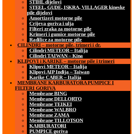
STIHL dijelovi
STEEL, GUDE, ISKRA, VILLAGER kineske
pile dijelovi
Amortizeri motorne pile
Crijeva goriva i ulja
Filteri zraka za motorne pile
Krimeri i gumice motorne pile
Radilice za motorne pile
CILINDRI – motorne pile, trimeri i dr.
Cilindri METEOR – Italija
Cilindri TAIWAN – Kina
KLIPOVI i KARIKE – motorne pile i trimeri
Klipovi METEOR – Italija
Klipovi AIP Indija – Taiwan
Karike CABER – Italija
MEMBRANE KARBURATORA PUMPICE I
FILTERI GORIVA
Membrane BING
Membrane DELLORTO
Membrane TEIKEI
Membrane WALBRO
Membrane ZAMA
Membrane TILLOTSON
KARBURATORI
PUMPICE goriva