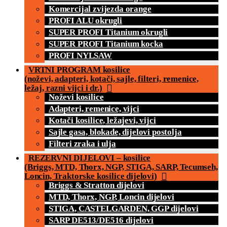
Komercijal zvijezda orange
PROFI ALU okrugli
SUPER PROFI Titanium okrugli
SUPER PROFI Titanium kocka
PROFI NYLSAW
VRTNI PROGRAM kosilice
(noževi, adapteri, kotači, sajle, filteri, remenice,
ležaj, razni vijci i dr.)
Noževi kosilice
Adapteri, remenice, vijci
Kotači kosilice, ležajevi, vijci
Sajle gasa, blokade, dijelovi postolja
Filteri zraka i ulja
REZERVNI DIJELOVI – kosilice
(Briggs, MTD, Thorx, NGP, STIGA, SARP, Tecumseh,
Loncin, Traktorske kosilice dijelovi)
Briggs & Stratton dijelovi
MTD, Thorx, NGP, Loncin dijelovi
STIGA, CASTELGARDEN, GGP dijelovi
SARP DE513/DE516 dijelovi