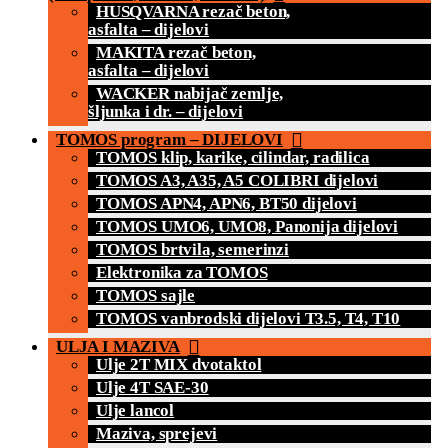
HUSQVARNA rezač beton,
asfalta – dijelovi
MAKITA rezač beton,
asfalta – dijelovi
WACKER nabijač zemlje,
šljunka i dr. – dijelovi
TOMOS program – DIJELOVI
TOMOS klip, karike, cilindar, radilica
TOMOS A3, A35, A5 COLIBRI dijelovi
TOMOS APN4, APN6, BT50 dijelovi
TOMOS UMO6, UMO8, Panonija dijelovi
TOMOS brtvila, semerinzi
Elektronika za TOMOS
TOMOS sajle
TOMOS vanbrodski dijelovi T3.5, T4, T10
ULJA I MAZIVA
Ulje 2T MIX dvotaktol
Ulje 4T SAE-30
Ulje lancol
Maziva, sprejevi