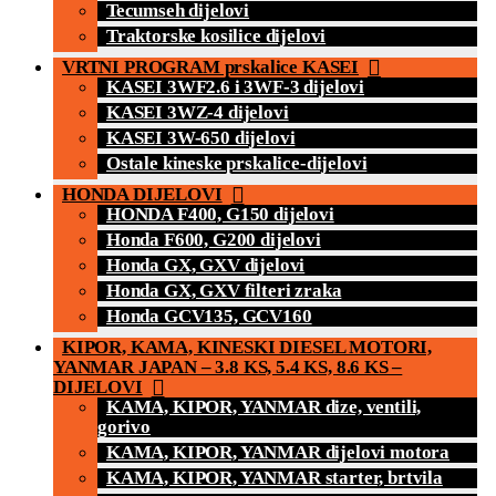
Tecumseh dijelovi
Traktorske kosilice dijelovi
VRTNI PROGRAM prskalice KASEI
KASEI 3WF2.6 i 3WF-3 dijelovi
KASEI 3WZ-4 dijelovi
KASEI 3W-650 dijelovi
Ostale kineske prskalice-dijelovi
HONDA DIJELOVI
HONDA F400, G150 dijelovi
Honda F600, G200 dijelovi
Honda GX, GXV dijelovi
Honda GX, GXV filteri zraka
Honda GCV135, GCV160
KIPOR, KAMA, KINESKI DIESEL MOTORI,
YANMAR JAPAN – 3.8 KS, 5.4 KS, 8.6 KS –
DIJELOVI
KAMA, KIPOR, YANMAR dize, ventili,
gorivo
KAMA, KIPOR, YANMAR dijelovi motora
KAMA, KIPOR, YANMAR starter, brtvila