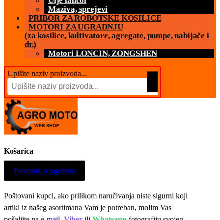
Ulje lancol
Maziva, sprejevi
PRIBOR ZA ROBOTSKE KOSILICE
MOTORI ZA UGRADNJU
(za kosilice, kultivatore, agregate, pumpe, nabijače i
dr.)
Motori LONCIN, ZONGSHEN
Upišite naziv proizvoda...
Košarica
Povratak u trgovinu
Poštovani kupci, ako prilikom naručivanja niste sigurni koji
artikl iz našeg asortimana Vam je potreban, molim Vas
pošaljite na
e-mail
,
Viber
ili
Whatsapp
fotografiju svojeg