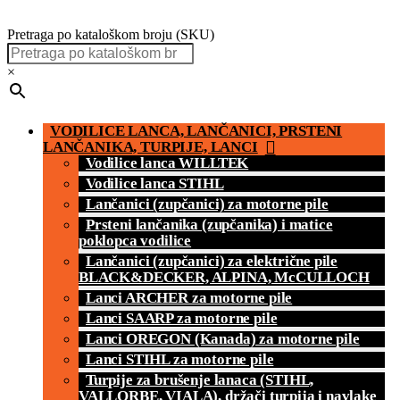
Pretraga po kataloškom broju (SKU)
×
VODILICE LANCA, LANČANICI, PRSTENI
LANČANIKA, TURPIJE, LANCI
Vodilice lanca WILLTEK
Vodilice lanca STIHL
Lančanici (zupčanici) za motorne pile
Prsteni lančanika (zupčanika) i matice
poklopca vodilice
Lančanici (zupčanici) za električne pile
BLACK&DECKER, ALPINA, McCULLOCH
Lanci ARCHER za motorne pile
Lanci SAARP za motorne pile
Lanci OREGON (Kanada) za motorne pile
Lanci STIHL za motorne pile
Turpije za brušenje lanaca (STIHL,
VALLORBE, VIALA), držači turpija i navlake