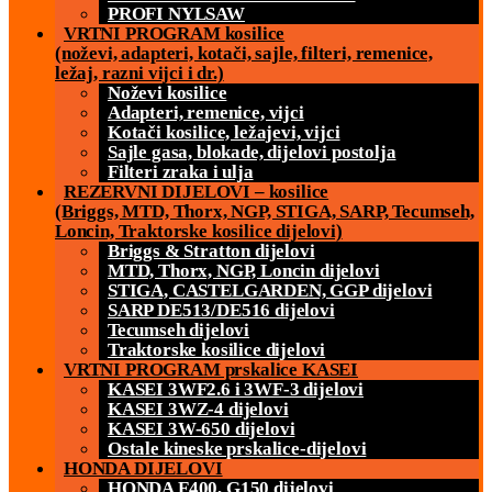
PROFI NYLSAW
VRTNI PROGRAM kosilice
(noževi, adapteri, kotači, sajle, filteri, remenice,
ležaj, razni vijci i dr.)
Noževi kosilice
Adapteri, remenice, vijci
Kotači kosilice, ležajevi, vijci
Sajle gasa, blokade, dijelovi postolja
Filteri zraka i ulja
REZERVNI DIJELOVI – kosilice
(Briggs, MTD, Thorx, NGP, STIGA, SARP, Tecumseh,
Loncin, Traktorske kosilice dijelovi)
Briggs & Stratton dijelovi
MTD, Thorx, NGP, Loncin dijelovi
STIGA, CASTELGARDEN, GGP dijelovi
SARP DE513/DE516 dijelovi
Tecumseh dijelovi
Traktorske kosilice dijelovi
VRTNI PROGRAM prskalice KASEI
KASEI 3WF2.6 i 3WF-3 dijelovi
KASEI 3WZ-4 dijelovi
KASEI 3W-650 dijelovi
Ostale kineske prskalice-dijelovi
HONDA DIJELOVI
HONDA F400, G150 dijelovi