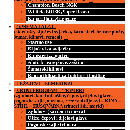
Champion, Bosch, NGK
Willtek, BRISK, Super Bosna
Kapice (lulice) svjećice
OPREMA I ALATI
(start uže, ključevi svjećica, karnisteri, brusne ploče,
šumar. klinovi, remeni)
Startno uže
Ključevi za svijećicu
Kanisteri za gorivo
Alati, brusne ploče, zaštita
Šumarski klinovi
Remeni klinasti za traktore i kosilice
LEŽAJEVI – SEMERINZI
VRTNI PROGRAM – TRIMERI
(zglobovi, kardani, ušice, čepovi, dijelovi glave,
pogonske sajle, oprema, rezervni dijelovi – KINA –
STIHL – HUSQVARNA trimeri i dr. marki)
Zglobovi (kardani trimera)
Ušice, čepovi i dijelovi glave
Pogonske sajle trimera