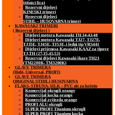
štitnici lica)
Rezervni dijelovi
KINESKI trimeri
Rezervni dijelovi
STIHL – HUSQVARNA trimeri
KAWASAKI TRIMERI
( Rezervni dijelovi )
Dijelovi motora Kawasaki TH 34,43,48
Dijelovi motora Kawasaki TJ27, TJ27E,
TJ35E, TJ45E, TJ53E, i leđni tip VRS441
Dijelovi prijenosa Kawasaki KAAZ za tipove
TJ,TH (27,35,45,53)
Rezervni dijelovi Kawasaki škare TH23
(TM2200K, TM3200K)
GLAVE TRIMERA
(Hobi, Univerzal, PROFI)
GLAVE TRIMERA
ORIGINAL STIHL i HUSQVARNA
FLAKS, STRUNA, SILK – PVC nit za košnju
Komercijal okrugli orange
Komercijal kocka orange
Komercijal zvijezda orange
PROFI ALU okrugli
SUPER PROFI Titanium okrugli
SUPER PROFI Titanium kocka