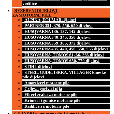
vodilice
REZERVNI DIJELOVI
ZA MOTORNE PILE
ALPINA, DOLMAR dijelovi
PARTNER 351, 370, 550, 650 dijelovi
HUSQVARNA 136, 137, 142 dijelovi
HUSQVARNA 340, 345, 350 dijelovi
HUSQVARNA 359, 365, 372 dijelovi
HUSQVARNA 435, 440, 450, 550, 555 dijelovi
HUSQVARNA, TOMOS 61, 66, 266 dijelovi
HUSQVARNA, TOMOS 650, 770 dijelovi
STIHL dijelovi
STEEL, GUDE, ISKRA, VILLAGER kineske
pile dijelovi
Amortizeri motorne pile
Crijeva goriva i ulja
Filteri zraka za motorne pile
Krimeri i gumice motorne pile
Radilice za motorne pile
CILINDRI – motorne pile, trimeri i dr.