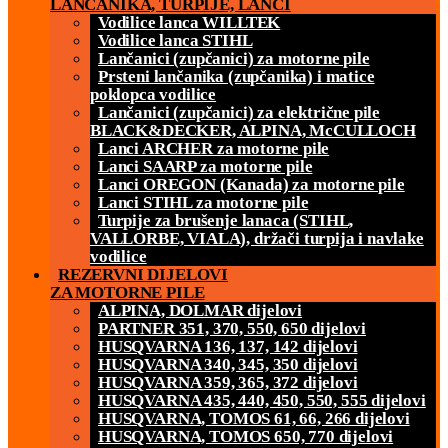
LANČANIKA, TURPIJE, LANCI
Vodilice lanca WILLTEK
Vodilice lanca STIHL
Lančanici (zupčanici) za motorne pile
Prsteni lančanika (zupčanika) i matice
poklopca vodilice
Lančanici (zupčanici) za električne pile
BLACK&DECKER, ALPINA, McCULLOCH
Lanci ARCHER za motorne pile
Lanci SAARP za motorne pile
Lanci OREGON (Kanada) za motorne pile
Lanci STIHL za motorne pile
Turpije za brušenje lanaca (STIHL,
VALLORBE, VIALA), držači turpija i navlake
vodilice
REZERVNI DIJELOVI
ZA MOTORNE PILE
ALPINA, DOLMAR dijelovi
PARTNER 351, 370, 550, 650 dijelovi
HUSQVARNA 136, 137, 142 dijelovi
HUSQVARNA 340, 345, 350 dijelovi
HUSQVARNA 359, 365, 372 dijelovi
HUSQVARNA 435, 440, 450, 550, 555 dijelovi
HUSQVARNA, TOMOS 61, 66, 266 dijelovi
HUSQVARNA, TOMOS 650, 770 dijelovi