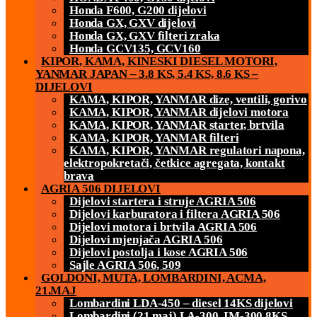
Honda F600, G200 dijelovi
Honda GX, GXV dijelovi
Honda GX, GXV filteri zraka
Honda GCV135, GCV160
KIPOR, KAMA, KINESKI DIESEL MOTORI,
YANMAR JAPAN – 3.8 KS, 5.4 KS, 8.6 KS –
DIJELOVI
KAMA, KIPOR, YANMAR dize, ventili, gorivo
KAMA, KIPOR, YANMAR dijelovi motora
KAMA, KIPOR, YANMAR starter, brtvila
KAMA, KIPOR, YANMAR filteri
KAMA, KIPOR, YANMAR regulatori napona,
elektropokretači, četkice agregata, kontakt
brava
AGRIA 506 DIJELOVI
Dijelovi startera i struje AGRIA 506
Dijelovi karburatora i filtera AGRIA 506
Dijelovi motora i brtvila AGRIA 506
Dijelovi mjenjača AGRIA 506
Dijelovi postolja i kose AGRIA 506
Sajle AGRIA 506, 509
GOLDONI, MUTA, LOMBARDINI, ACMA,
21.MAJ
Lombardini LDA-450 – diesel 14KS dijelovi
Lombardini (21.maj) LA-300, IM-300 8KS