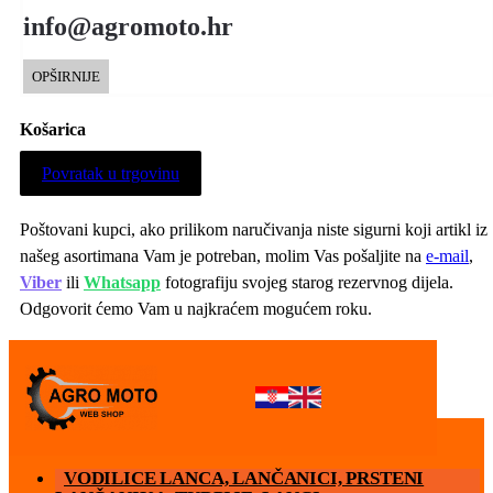
info@agromoto.hr
OPŠIRNIJE
Košarica
Povratak u trgovinu
Poštovani kupci, ako prilikom naručivanja niste sigurni koji artikl iz
našeg asortimana Vam je potreban, molim Vas pošaljite na
e-mail
,
Viber
ili
Whatsapp
fotografiju svojeg starog rezervnog dijela.
Odgovorit ćemo Vam u najkraćem mogućem roku.
MENU
VODILICE LANCA, LANČANICI, PRSTENI