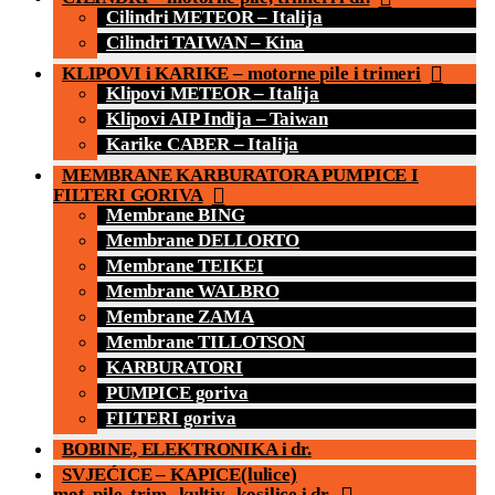
Cilindri METEOR – Italija
Cilindri TAIWAN – Kina
KLIPOVI i KARIKE – motorne pile i trimeri
Klipovi METEOR – Italija
Klipovi AIP Indija – Taiwan
Karike CABER – Italija
MEMBRANE KARBURATORA PUMPICE I
FILTERI GORIVA
Membrane BING
Membrane DELLORTO
Membrane TEIKEI
Membrane WALBRO
Membrane ZAMA
Membrane TILLOTSON
KARBURATORI
PUMPICE goriva
FILTERI goriva
BOBINE, ELEKTRONIKA i dr.
SVJEĆICE – KAPICE(lulice)
mot. pile, trim., kultiv., kosilice i dr.