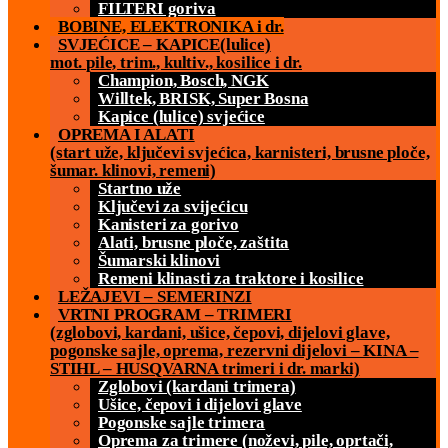
FILTERI goriva
BOBINE, ELEKTRONIKA i dr.
SVJEĆICE – KAPICE(lulice)
mot. pile, trim., kultiv., kosilice i dr.
Champion, Bosch, NGK
Willtek, BRISK, Super Bosna
Kapice (lulice) svjećice
OPREMA I ALATI
(start uže, ključevi svjećica, karnisteri, brusne ploče,
šumar. klinovi, remeni)
Startno uže
Ključevi za svijećicu
Kanisteri za gorivo
Alati, brusne ploče, zaštita
Šumarski klinovi
Remeni klinasti za traktore i kosilice
LEŽAJEVI – SEMERINZI
VRTNI PROGRAM – TRIMERI
(zglobovi, kardani, ušice, čepovi, dijelovi glave,
pogonske sajle, oprema, rezervni dijelovi – KINA –
STIHL – HUSQVARNA trimeri i dr. marki)
Zglobovi (kardani trimera)
Ušice, čepovi i dijelovi glave
Pogonske sajle trimera
Oprema za trimere (noževi, pile, oprtači,