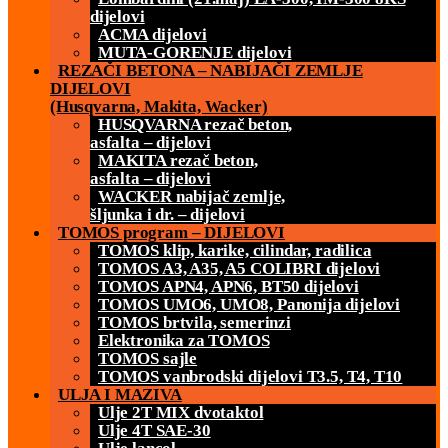
dijelovi
ACMA dijelovi
MUTA-GORENJE dijelovi
REZAČI BETONA – NABIJAČI ZEMLJE
DIJELOVI
(Husqvarna, Makita, Wacker)
HUSQVARNA rezač beton,
asfalta – dijelovi
MAKITA rezač beton,
asfalta – dijelovi
WACKER nabijač zemlje,
šljunka i dr. – dijelovi
TOMOS program – DIJELOVI
TOMOS klip, karike, cilindar, radilica
TOMOS A3, A35, A5 COLIBRI dijelovi
TOMOS APN4, APN6, BT50 dijelovi
TOMOS UMO6, UMO8, Panonija dijelovi
TOMOS brtvila, semerinzi
Elektronika za TOMOS
TOMOS sajle
TOMOS vanbrodski dijelovi T3.5, T4, T10
ULJA I MAZIVA
Ulje 2T MIX dvotaktol
Ulje 4T SAE-30