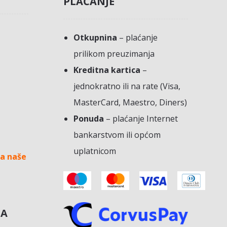
PLAĆANJE
Otkupnina
– plaćanje
prilikom preuzimanja
Kreditna kartica
–
jednokratno ili na rate (Visa,
MasterCard, Maestro, Diners)
Ponuda
– plaćanje Internet
bankarstvom ili općom
uplatnicom
a naše
NA