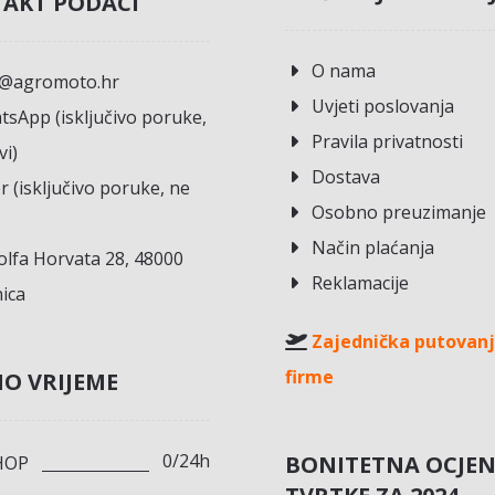
AKT PODACI
O nama
o@agromoto.hr
Uvjeti poslovanja
sApp (isključivo poruke,
Pravila privatnosti
vi)
Dostava
r (isključivo poruke, ne
Osobno preuzimanje
Način plaćanja
lfa Horvata 28, 48000
Reklamacije
ica
Zajednička putovanj
firme
O VRIJEME
0/24h
BONITETNA OCJE
HOP