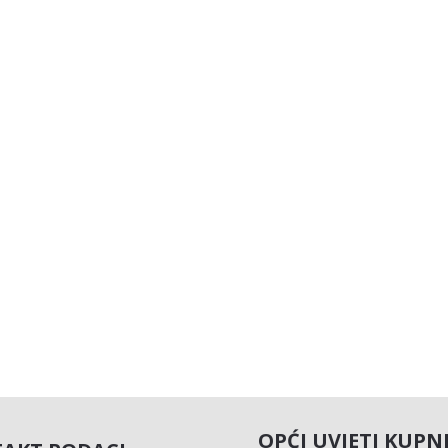
OPĆI UVJETI KUPN