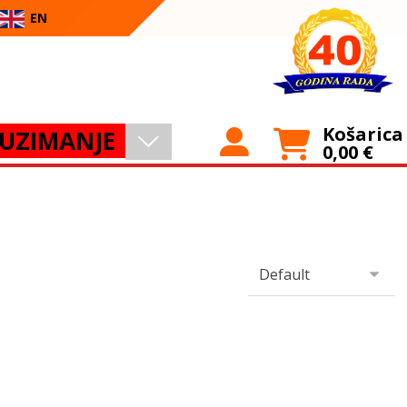
EN
Košarica
UZIMANJE
0,00
€