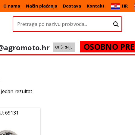
O nama
Način plaćanja
Dostava
Kontakt
HR
OSOBNO PRE
@agromoto.hr
OPŠIRNIJE
0
 jedan rezultat
U: 69131