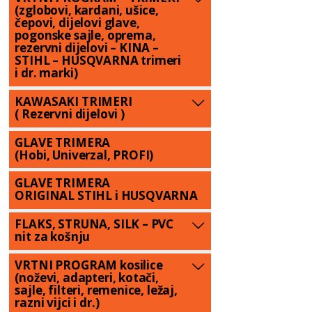
(zglobovi, kardani, ušice,
čepovi, dijelovi glave,
pogonske sajle, oprema,
rezervni dijelovi – KINA –
STIHL – HUSQVARNA trimeri
i dr. marki)
KAWASAKI TRIMERI
( Rezervni dijelovi )
GLAVE TRIMERA
(Hobi, Univerzal, PROFI)
GLAVE TRIMERA
ORIGINAL STIHL i HUSQVARNA
FLAKS, STRUNA, SILK – PVC
nit za košnju
VRTNI PROGRAM kosilice
(noževi, adapteri, kotači,
sajle, filteri, remenice, ležaj,
razni vijci i dr.)