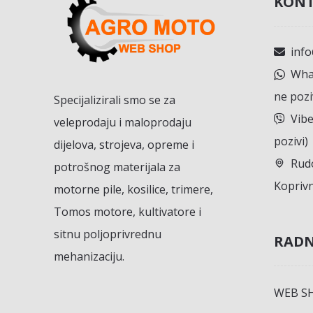
KONT
inf
What
ne pozi
Specijalizirali smo se za
Vibe
veleprodaju i maloprodaju
pozivi)
dijelova, strojeva, opreme i
Rudo
potrošnog materijala za
Koprivn
motorne pile, kosilice, trimere,
Tomos motore, kultivatore i
sitnu poljoprivrednu
RADN
mehanizaciju.
WEB S