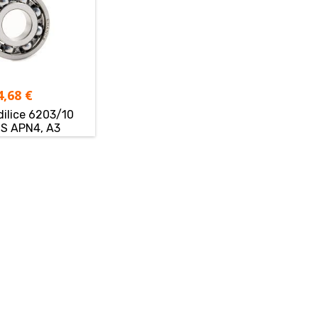
4,68
€
dilice 6203/10
S APN4, A3