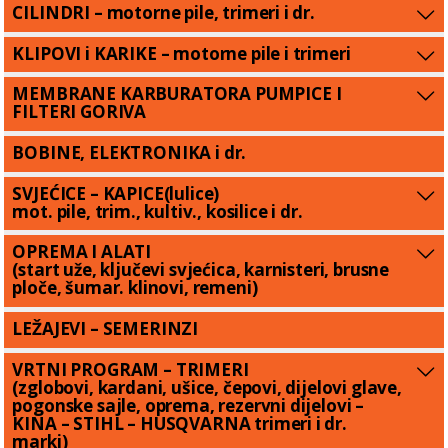
CILINDRI – motorne pile, trimeri i dr.
KLIPOVI i KARIKE – motorne pile i trimeri
MEMBRANE KARBURATORA PUMPICE I
FILTERI GORIVA
BOBINE, ELEKTRONIKA i dr.
SVJEĆICE – KAPICE(lulice)
mot. pile, trim., kultiv., kosilice i dr.
OPREMA I ALATI
(start uže, ključevi svjećica, karnisteri, brusne
ploče, šumar. klinovi, remeni)
LEŽAJEVI – SEMERINZI
VRTNI PROGRAM – TRIMERI
(zglobovi, kardani, ušice, čepovi, dijelovi glave,
pogonske sajle, oprema, rezervni dijelovi –
KINA – STIHL – HUSQVARNA trimeri i dr.
marki)