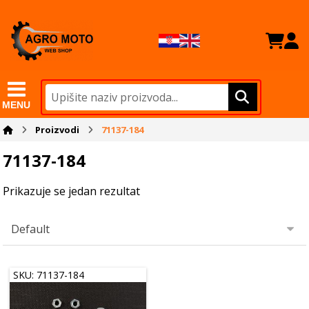
MENU
Proizvodi
71137-184
71137-184
Prikazuje se jedan rezultat
SKU: 71137-184