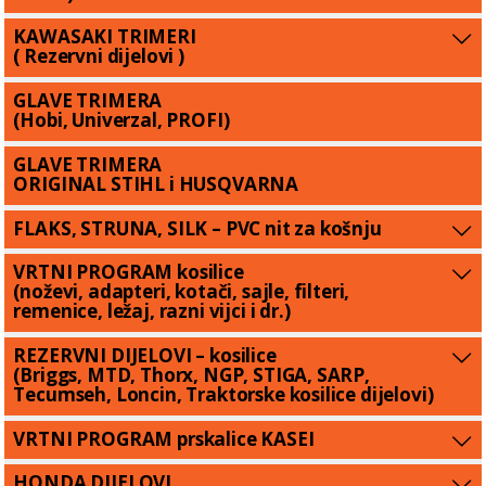
KAWASAKI TRIMERI
( Rezervni dijelovi )
GLAVE TRIMERA
(Hobi, Univerzal, PROFI)
GLAVE TRIMERA
ORIGINAL STIHL i HUSQVARNA
FLAKS, STRUNA, SILK – PVC nit za košnju
VRTNI PROGRAM kosilice
(noževi, adapteri, kotači, sajle, filteri,
remenice, ležaj, razni vijci i dr.)
REZERVNI DIJELOVI – kosilice
(Briggs, MTD, Thorx, NGP, STIGA, SARP,
Tecumseh, Loncin, Traktorske kosilice dijelovi)
VRTNI PROGRAM prskalice KASEI
HONDA DIJELOVI